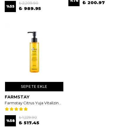
%
76
₺ 200.97
₺ 2,209.90
%
55
₺ 989.95
SEPETE EKLE
FARMSTAY
Farmstay Citrus Yuja Vitalizing Cleansing Oil 200ml - Yuja Özlü Temizleyici Yağ
₺ 1,229.90
%
58
₺ 517.45