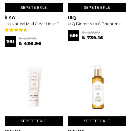
SEPETE EKLE
SEPETE EKLE
İLSO
UIQ
Ilso Natural Mild Clear Nose Patch 2 Step - 2 Aşamalı Burun Maskesi 5'li
UIQ Biome Vita C Brightening Cleansing Oil 200ml - Aydınlatıcı Etkili Mikrobiyom Dostu Temizleme Yağı
₺ 1,679.90
%
56
₺ 739.16
₺ 1,259.90
%
65
₺ 436.96
SEPETE EKLE
SEPETE EKLE