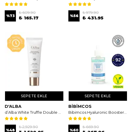
₺ 609.90
₺ 979.90
%
73
%
56
₺ 165.17
₺ 431.95
SEPETE EKLE
SEPETE EKLE
D'ALBA
BIBIMCOS
d’Alba White Truffle Double Moisture Cream 60ml - İkisi Bir Arada Nemlendirici Serum & Krem
Bibimcos Hyaluronic Booster Serum 50ml - Hyalüronik Asitli Nemlendirici Serum
₺ 2,929.90
₺ 669.90
%
48
%
60