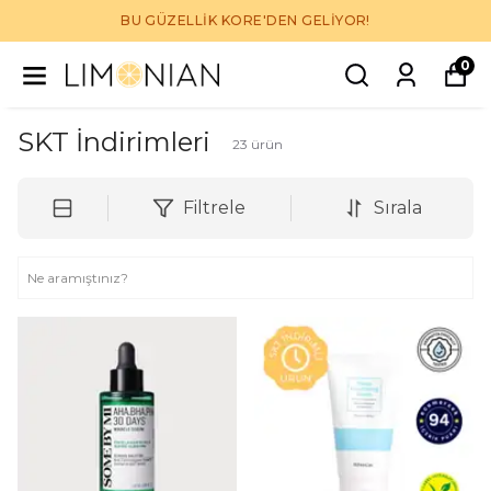
BU GÜZELLİK KORE'DEN GELİYOR!
0
SKT İndirimleri
23
ürün
Filtrele
Sırala