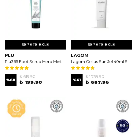
SEPETE EKLE
SEPETE EKLE
PLU
LAGOM
Plu365 Foot Scrub Herb Mint 100 gr - Nane Aromalı Ayak Peelingi
Lagom Cellus Sun Jel 40ml SPF 50+ PA++++ - Nemlendirici Etkili Güneş Koruyucu Jel
₺ 619.90
₺ 1,759.90
%
68
%
61
₺ 199.90
₺ 687.96