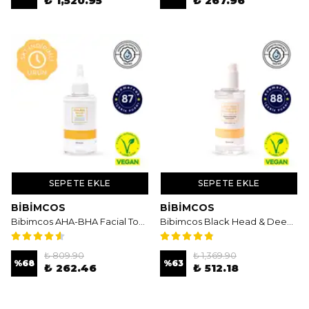
₺ 1,520.95
₺ 267.96
SEPETE EKLE
SEPETE EKLE
BIBIMCOS
BIBIMCOS
Bibimcos AHA-BHA Facial Toner 200ml - Arındırıcı & Canlandırıcı AHA-BHA Asitli Tonik
Bibimcos Black Head & Deep Pore Cleansing Oil 150ml - Siyah Nokta ve Gözenek Temizleyici Yağ
₺ 809.90
₺ 1,369.90
%
68
%
63
₺ 262.46
₺ 512.18