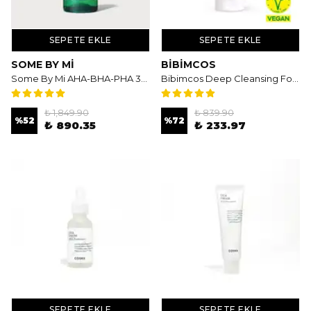
SEPETE EKLE
SEPETE EKLE
SOME BY MI
BIBIMCOS
Some By Mi AHA-BHA-PHA 30 Days Miracle Serum - Aha-Bha-Pha Asitlerini İçeren Hassas Ciltlere Özel Serum
Bibimcos Deep Cleansing Foam 120ml - Derinlemesine Temizleyici Köpük
₺ 1,849.90
₺ 839.90
%
52
%
72
₺ 890.35
₺ 233.97
SEPETE EKLE
SEPETE EKLE