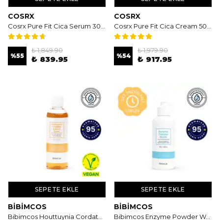
COSRX
COSRX
Cosrx Pure Fit Cica Serum 30ml - Cica Centella Özlü Serum
Cosrx Pure Fit Cica Cream 50ml - Cica Centella Özlü Krem
₺ 1,849.90
₺ 1,979.90
%
55
%
54
₺ 839.95
₺ 917.95
SEPETE EKLE
SEPETE EKLE
BIBIMCOS
BIBIMCOS
Bibimcos Houttuynia Cordata Extract Toner 200ml - Yatıştırıcı & Nemlendirici Tonik
Bibimcos Enzyme Powder Wash 80gr - Enzimli Toz Temizleyici