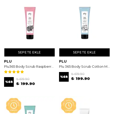
SEPETE EKLE
SEPETE EKLE
PLU
PLU
Plu365 Body Scrub Raspberry 100 gr - Ahududu Kokulu Vücut Peelingi
Plu 365 Body Scrub Cotton Musk 100 gr - Pamuk Çiçekli Vücut Peelingi
₺ 619.90
%
68
₺ 199.90
₺ 619.90
%
68
₺ 199.90