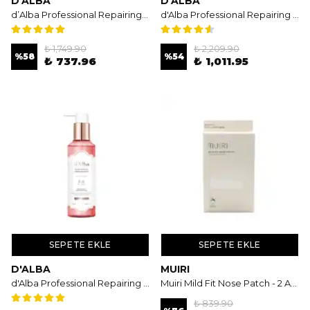
D'ALBA
D'ALBA
d’Alba Professional Repairing Hair Serum Treatment 180ml - Yoğun Besleyici Canlandırıcı Bakım Kremi
d'Alba Professional Repairing Scalp Therapy Serum Shampoo 275ml - Yoğun Saç Derisi Bakımı & Canlandırıcı Serum Etkisi
₺ 1,749.90
₺ 2,209.90
%
58
%
54
₺ 737.96
₺ 1,011.95
SEPETE EKLE
SEPETE EKLE
D'ALBA
MUIRI
d'Alba Professional Repairing Scalp Therapy Serum Shampoo Rose Freesia 275ml - Gül Özlü Yoğun Saç Derisi Bakımı
Muiri Mild Fit Nose Patch - 2 Aşamalı Gözenek ve Siyah Nokta Temizleyici Burun Bandı
₺ 839.90