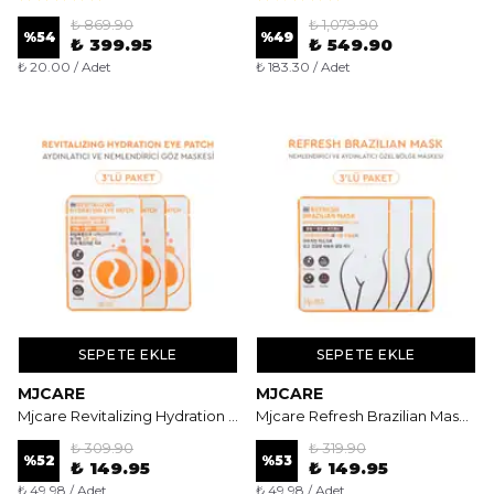
₺ 869.90
₺ 1,079.90
%
54
%
49
₺ 399.95
₺ 549.90
₺ 20.00 / Adet
₺ 183.30 / Adet
SEPETE EKLE
SEPETE EKLE
MJCARE
MJCARE
Mjcare Revitalizing Hydration Eye Patch 3'lü - Aydınlatıcı ve Kırışıklık Karşıtı Yoğun Göz Maskesi
Mjcare Refresh Brazilian Mask 3'lü - Yatıştırıcı ve Aydınlatıcı Özel Bölge (Y-Zone) Maskesi
₺ 309.90
₺ 319.90
%
52
%
53
₺ 149.95
₺ 149.95
₺ 49.98 / Adet
₺ 49.98 / Adet