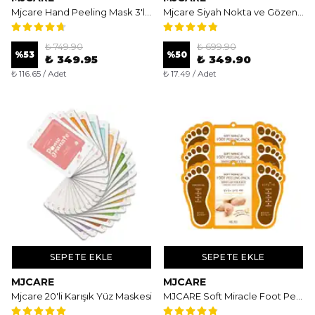
Mjcare Hand Peeling Mask 3'lü - Soyulan El Peeling Maskesi
Mjcare Siyah Nokta ve Gözenek Bakımı İçin Burun Bandı 20'li - Derinlemesine Arındırıcı ve Sıkılaştırıcı Bakım
₺ 749.90
₺ 699.90
%
53
%
50
₺ 349.95
₺ 349.90
₺ 116.65 / Adet
₺ 17.49 / Adet
SEPETE EKLE
SEPETE EKLE
MJCARE
MJCARE
Mjcare 20'li Karışık Yüz Maskesi
MJCARE Soft Miracle Foot Peeling Pack 3'lü - Soyulan Ayak Peeling Maskesi