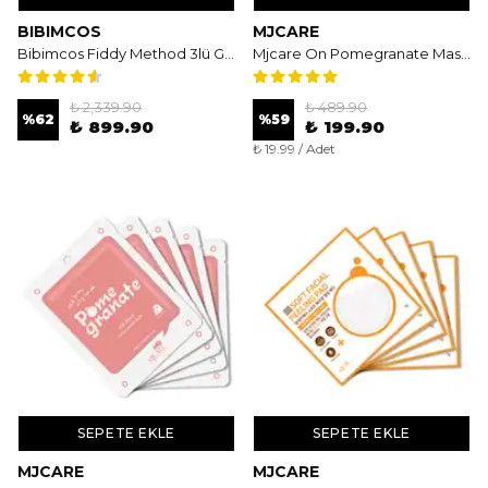
BIBIMCOS
MJCARE
Bibimcos Fiddy Method 3lü Gözenek Temizleme ve Bakım Seti New Version
Mjcare On Pomegranate Mask 10'lu - Nar Özlü Antioksidan ve Canlandırıcı Yüz Maskesi
₺ 2,339.90
₺ 489.90
%
62
%
59
₺ 899.90
₺ 199.90
₺ 19.99 / Adet
SEPETE EKLE
SEPETE EKLE
MJCARE
MJCARE