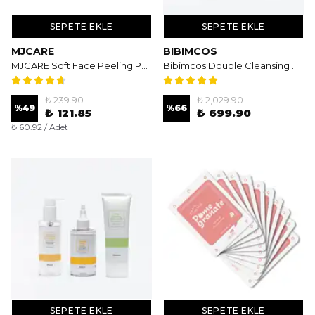
SEPETE EKLE
SEPETE EKLE
MJCARE
BIBIMCOS
MJCARE Soft Face Peeling Pad 2'li - Aydınlatıcı ve Arındırıcı Çift Dokulu Yüz Peeling Ped
Bibimcos Double Cleansing Metot Set | Çift Aşamalı Temizlik Seti New Version
₺ 239.90
₺ 2,029.90
%
49
%
66
₺ 121.85
₺ 699.90
₺ 60.92 / Adet
SEPETE EKLE
SEPETE EKLE