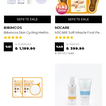
SEPETE EKLE
SEPETE EKLE
BIBIMCOS
MJCARE
Bibimcos Skin Cycling Method Set - Cilt Yenileyici & Dengeli Bakım Rutini
MJCARE Soft Miracle Foot Peeling Pack 2'li - Soyulan Ayak Peeling Maskesi
₺ 3,099.90
₺ 789.90
%
61
%
49
₺ 1,199.90
₺ 399.90
₺ 199.95 / Adet