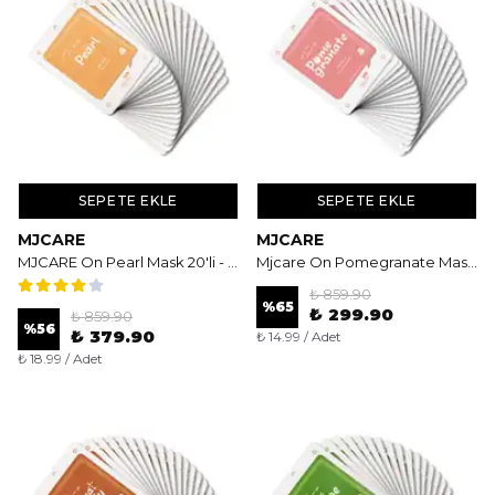
SEPETE EKLE
SEPETE EKLE
MJCARE
MJCARE
MJCARE On Pearl Mask 20'li - İnci Özlü Aydınlatıcı ve Işıltı Veren Yüz Maskesi
Mjcare On Pomegranate Mask 20'li - Nar Özlü Antioksidan ve Canlandırıcı Yüz Maskesi
₺ 859.90
%
65
₺ 299.90
₺ 859.90
%
56
₺ 379.90
₺ 14.99 / Adet
₺ 18.99 / Adet