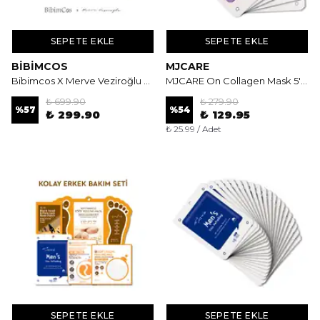
SEPETE EKLE
SEPETE EKLE
BIBIMCOS
MJCARE
Bibimcos X Merve Veziroğlu 3’lü Rice Extract Toner 30ml
MJCARE On Collagen Mask 5'li - Kolajen Özlü Sıkılaştırıcı ve Nemlendirici Yüz Maskesi
₺ 699.90
₺ 279.90
%
57
%
54
₺ 299.90
₺ 129.95
₺ 25.99 / Adet
SEPETE EKLE
SEPETE EKLE