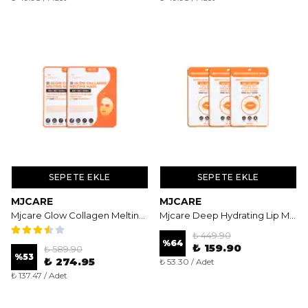
SEPETE EKLE
SEPETE EKLE
MJCARE
MJCARE
Mjcare Glow Collagen Melting Mask 2'li - Şeffaflaşan ve Eriyen Yoğun Hidrojel Maske
Mjcare Deep Hydrating Lip Mask 3'lü - Yoğun Nemlendirici ve Onarıcı Dudak Maskesi
₺ 449.90
%
64
₺ 159.90
₺ 589.90
%
53
₺ 274.95
₺ 53.30 / Adet
₺ 137.47 / Adet