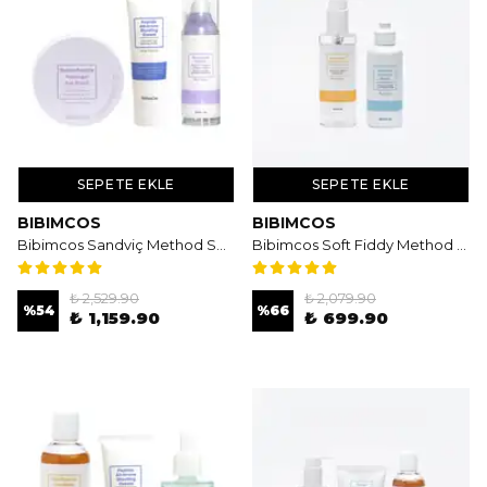
SEPETE EKLE
SEPETE EKLE
BIBIMCOS
BIBIMCOS
Bibimcos Sandviç Method Set - Bariyer Koruyucu & Yaşlanma Belirtileri Karşıtı Bakım
Bibimcos Soft Fiddy Method Set
₺ 2,529.90
₺ 2,079.90
%
54
%
66
₺ 1,159.90
₺ 699.90