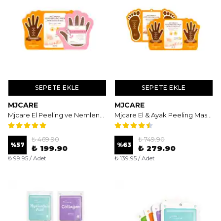
SEPETE EKLE
SEPETE EKLE
MJCARE
MJCARE
Mjcare El Peeling ve Nemlendirici Maske Seti - 2 Aşamalı Yoğun El Yenileme Seti
Mjcare El & Ayak Peeling Maske Seti - Komple Yenileyici Soyulan Bakım Paketi
₺ 469.90
₺ 749.90
%
57
%
63
₺ 199.90
₺ 279.90
₺ 99.95 / Adet
₺ 139.95 / Adet