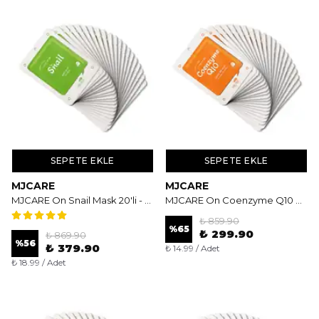
SEPETE EKLE
SEPETE EKLE
MJCARE
MJCARE
MJCARE On Snail Mask 20'li - Salyangoz Özlü Onarıcı ve Nemlendirici Yüz Maskesi
MJCARE On Coenzyme Q10 Mask 20'li - Esneklik Kazandıran ve Yaşlanma Karşıtı Yüz Maskesi
₺ 859.90
%
65
₺ 299.90
₺ 869.90
%
56
₺ 379.90
₺ 14.99 / Adet
₺ 18.99 / Adet