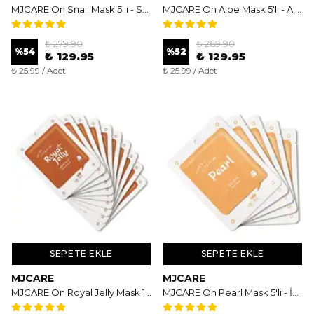
MJCARE On Snail Mask 5'li - Salyangoz Özlü Onarıcı ve Nemlendirici Yüz Maskesi
MJCARE On Aloe Mask 5'li - Aloe Vera Özlü Nemlendirici ve Yatıştırıcı Yüz Maskesi
₺ 279.90
₺ 269.90
%
54
%
52
₺ 129.95
₺ 129.95
₺ 25.99 / Adet
₺ 25.99 / Adet
SEPETE EKLE
SEPETE EKLE
MJCARE
MJCARE
MJCARE On Royal Jelly Mask 10'lu - Arı Sütü Özlü Besleyici ve Canlandırıcı Yüz Maskesi
MJCARE On Pearl Mask 5'li - İnci Özlü Aydınlatıcı ve Işıltı Veren Yüz Maskesi