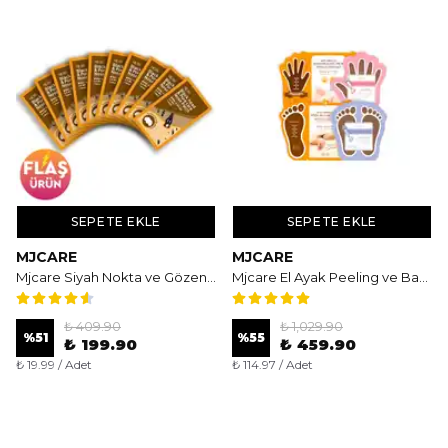
SEPETE EKLE
SEPETE EKLE
MJCARE
MJCARE
Mjcare Siyah Nokta ve Gözenek Bakımı İçin Burun Bandı 10'lu - Derinlemesine Arındırıcı ve Sıkılaştırıcı Bakım
Mjcare El Ayak Peeling ve Bakım Maske Seti - 4 Aşamalı Profesyonel Yenileme ve Bakım Seti
₺ 409.90
₺ 1,029.90
%
51
%
55
₺ 199.90
₺ 459.90
₺ 19.99 / Adet
₺ 114.97 / Adet