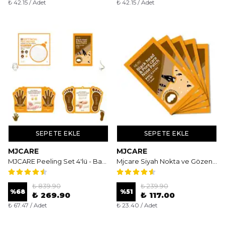
₺ 42.15 / Adet
₺ 42.15 / Adet
SEPETE EKLE
SEPETE EKLE
MJCARE
MJCARE
MJCARE Peeling Set 4'lü - Baştan Aşağı Yenileyici ve Arındırıcı Peeling Maske Paketi
Mjcare Siyah Nokta ve Gözenek Bakımı İçin Burun Bandı 5'li - Derinlemesine Arındırıcı ve Sıkılaştırıcı Bakım
₺ 839.90
₺ 239.90
%
68
%
51
₺ 269.90
₺ 117.00
₺ 67.47 / Adet
₺ 23.40 / Adet