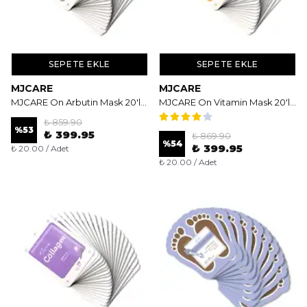
SEPETE EKLE
SEPETE EKLE
MJCARE
MJCARE
MJCARE On Arbutin Mask 20'li - Aydınlatıcı ve Leke Karşıtı Arbutin Özlü Yüz Maskesi
MJCARE On Vitamin Mask 20'li - Aydınlatıcı ve Canlandırıcı Vitamin Bombası Yüz Maskesi
₺ 859.90
%
53
₺ 399.95
₺ 869.90
%
54
₺ 399.95
₺ 20.00 / Adet
₺ 20.00 / Adet