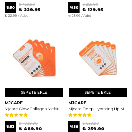
₺ 459.90
₺ 259.90
%
50
%
50
₺ 229.95
₺ 129.95
₺ 22.99 / Adet
₺ 25.99 / Adet
SEPETE EKLE
SEPETE EKLE
MJCARE
MJCARE
Mjcare Glow Collagen Melting Mask 5'li - Şeffaflaşan ve Eriyen Yoğun Hidrojel Maske
Mjcare Deep Hydrating Lip Mask 5'li - Yoğun Nemlendirici ve Onarıcı Dudak Maskesi
₺ 1,039.90
₺ 639.90
%
53
%
59
₺ 489.90
₺ 259.90