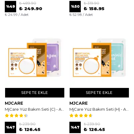
₺ 489.90
₺ 319.90
%
49
%
50
₺ 249.90
₺ 158.95
₺ 24.99 / Adet
₺ 52.98 / Adet
SEPETE EKLE
SEPETE EKLE
MJCARE
MJCARE
MjCare Yüz Bakım Seti (C) - Arındırıcı ve Sıkılaştırıcı Üçlü Bakım Seti
MjCare Yüz Bakım Seti (H) - Arındırıcı ve Nem Mıknatısı Üçlü Bakım Seti
₺ 239.90
₺ 239.90
%
47
%
47
₺ 126.45
₺ 126.45