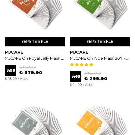
SEPETE EKLE
SEPETE EKLE
MJCARE
MJCARE
MJCARE On Royal Jelly Mask 20'li - Arı Sütü Özlü Besleyici ve Canlandırıcı Yüz Maskesi
MJCARE On Aloe Mask 20'li - Aloe Vera Özlü Nemlendirici ve Yatıştırıcı Yüz Maskesi
₺ 859.90
%
56
₺ 379.90
₺ 859.90
%
65
₺ 299.90
₺ 18.99 / Adet
₺ 14.99 / Adet