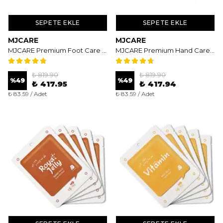
SEPETE EKLE
SEPETE EKLE
MJCARE
MJCARE
MJCARE Premium Foot Care Pack 5'li - Yoğun Nemlendirici ve Besleyici Çorap Tipi Ayak Maskesi
MJCARE Premium Hand Care Pack 5'li - Aydınlatıcı ve Onarıcı Eldiven Tipi El Maskesi
₺ 819.90
₺ 819.90
%
49
%
49
₺ 417.95
₺ 417.94
₺ 83.59 / Adet
₺ 83.59 / Adet