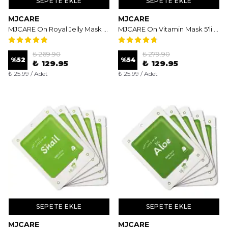
SEPETE EKLE
SEPETE EKLE
MJCARE
MJCARE
MJCARE On Royal Jelly Mask 5'li - Arı Sütü Özlü Besleyici ve Canlandırıcı Yüz Maskesi
MJCARE On Vitamin Mask 5'li - Aydınlatıcı ve Canlandırıcı Vitamin Bombası Yüz Maskesi
₺ 269.90
₺ 279.90
%
52
%
54
₺ 129.95
₺ 129.95
₺ 25.99 / Adet
₺ 25.99 / Adet
SEPETE EKLE
SEPETE EKLE
MJCARE
MJCARE