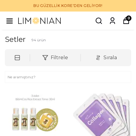
BU GÜZELLİK KORE'DEN GELİYOR!
0
Setler
94
ürün
Filtrele
Sırala