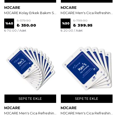
MJCARE
MJCARE
MJCARE Kolay Erkek Bakım Seti - Tepeden Tırnağa Pratik ve Etkili Erkek Bakım Paketi
MJCARE Men's Cica Refreshing Mask 20'li - Erkeklere Özel Canlandırıcı Yarım Yüz Maskesi
₺ 579.90
₺ 799.90
%
40
%
50
₺ 350.00
₺ 399.95
₺ 70.00 / Adet
₺ 20.00 / Adet
SEPETE EKLE
SEPETE EKLE
MJCARE
MJCARE
MJCARE Men's Cica Refreshing Mask 10'lu - Erkeklere Özel Canlandırıcı Yarım Yüz Maskesi
MJCARE Men's Cica Refreshing Mask 5'li - Erkeklere Özel Canlandırıcı Yarım Yüz Maskesi