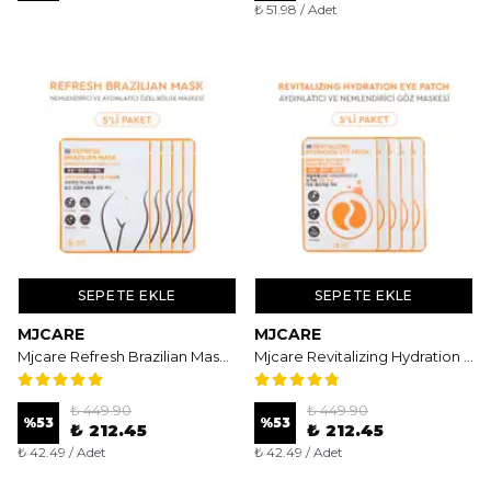
₺ 51.98 / Adet
SEPETE EKLE
SEPETE EKLE
MJCARE
MJCARE
Mjcare Refresh Brazilian Mask 5'li - Yatıştırıcı ve Aydınlatıcı Özel Bölge (Y-Zone) Maskesi
Mjcare Revitalizing Hydration Eye Patch 5'li - Aydınlatıcı ve Kırışıklık Karşıtı Yoğun Göz Maskesi
₺ 449.90
₺ 449.90
%
53
%
53
₺ 212.45
₺ 212.45
₺ 42.49 / Adet
₺ 42.49 / Adet