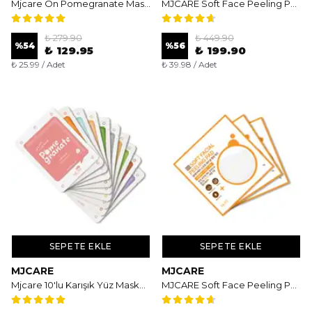
Mjcare On Pomegranate Mask 5'li - Nar Özlü Antioksidan ve Canlandırıcı Yüz Maskesi
MJCARE Soft Face Peeling Pad 5'li - Aydınlatıcı ve Arındırıcı Çift Dokulu Yüz Peeling Ped
₺ 279.90
₺ 449.90
%
54
%
56
₺ 129.95
₺ 199.90
₺ 25.99 / Adet
₺ 39.98 / Adet
SEPETE EKLE
SEPETE EKLE
MJCARE
MJCARE
Mjcare 10'lu Karışık Yüz Maskesi
MJCARE Soft Face Peeling Pad 3'lü - Aydınlatıcı ve Arındırıcı Çift Dokulu Yüz Peeling Ped