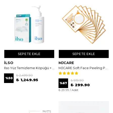
SEPETE EKLE
SEPETE EKLE
İLSO
MJCARE
Ilso Yüz Temizleme Köpüğü + 2 Aşamalı Burun Bandı Seti
MJCARE Soft Face Peeling Pad 10'lu - Aydınlatıcı ve Arındırıcı Çift Dokulu Yüz Peeling Ped
₺ 2,499.90
%
50
₺ 1,249.95
₺ 919.90
%
67
₺ 299.90
₺ 29.99 / Adet