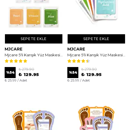
SEPETE EKLE
SEPETE EKLE
MJCARE
MJCARE
Mjcare 5'li Karışık Yüz Maskesi (PVA)
Mjcare 5'li Karışık Yüz Maskesi (ASQ)
₺ 279.90
₺ 279.90
%
54
%
54
₺ 129.95
₺ 129.95
₺ 25.99 / Adet
₺ 25.99 / Adet