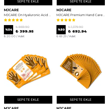
SEPETE EKLE
SEPETE EKLE
MJCARE
MJCARE
MJCARE On Hyaluronic Acid Mask 20'li - Yoğun Nemlendirici ve Dolgunlaştırıcı Yüz Maskesi
MJCARE Premium Hand Care Pack 10'lu - Aydınlatıcı ve Onarıcı Eldiven Tipi El Maskesi
₺ 869.90
₺ 1,379.90
%
54
%
50
₺ 399.95
₺ 692.94
₺ 20.00 / Adet
₺ 69.29 / Adet
SEPETE EKLE
SEPETE EKLE
MJCARE
MJCARE