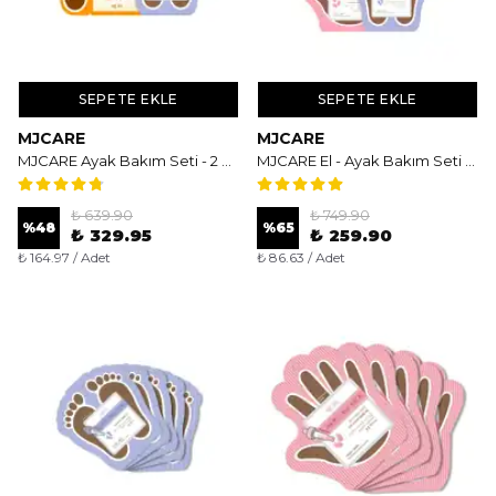
SEPETE EKLE
SEPETE EKLE
MJCARE
MJCARE
MJCARE Ayak Bakım Seti - 2 Aşamalı Kusursuz Yenileme ve Yoğun Nem Seti
MJCARE El - Ayak Bakım Seti - 3 Aşamalı Yenileme ve Yoğun Nem Paketi
₺ 639.90
₺ 749.90
%
48
%
65
₺ 329.95
₺ 259.90
₺ 164.97 / Adet
₺ 86.63 / Adet