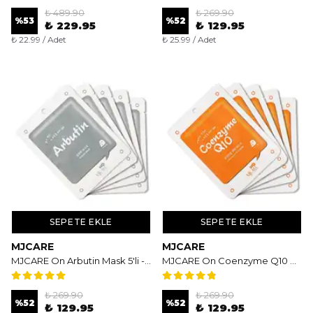
₺ 489.90
₺ 269.90
%
53
%
52
₺ 229.95
₺ 129.95
₺ 22.99 / Adet
₺ 25.99 / Adet
SEPETE EKLE
SEPETE EKLE
MJCARE
MJCARE
MJCARE On Arbutin Mask 5'li - Aydınlatıcı ve Leke Karşıtı Arbutin Özlü Yüz Maskesi
MJCARE On Coenzyme Q10 Mask 5'li - Esneklik Kazandıran ve Yaşlanma Karşıtı Yüz Maskesi
₺ 269.90
₺ 269.90
%
52
%
52
₺ 129.95
₺ 129.95