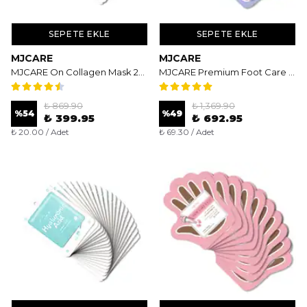
SEPETE EKLE
SEPETE EKLE
MJCARE
MJCARE
MJCARE On Collagen Mask 20'li - Kolajen Özlü Sıkılaştırıcı ve Nemlendirici Yüz Maskesi
MJCARE Premium Foot Care Pack 10'lu - Yoğun Nemlendirici ve Besleyici Çorap Tipi Ayak Maskesi
₺ 869.90
₺ 1,369.90
%
54
%
49
₺ 399.95
₺ 692.95
₺ 20.00 / Adet
₺ 69.30 / Adet