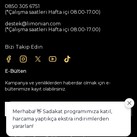
0850 305 6751
(*Çalışma saatleri Hafta içi 08.00-17.00)
destek@limonian.com
(*Çalışma saatleri Hafta içi 08.00-17.00)
Bizi Takip Edin
E-Bülten
Kampanya ve yeniliklerden haberdar olmak için e-
bültenimize kayıt olabilirsiniz.
Gönder
Merhaba! 👋 Sadakat programımıza katıl,
harcama yaptıkça ekstra indirimlerden
Alışveriş deneyiminizi iyileştirmek için
yararlan!
yasal düzenlemelere uygun çerezler
(cookies) kullanıyoruz. Detaylı bilgiye