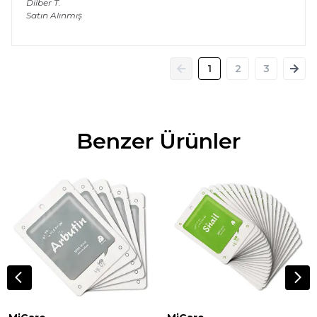
Dilber
T.
Satın Alınmış
1
2
3
Benzer Ürünler