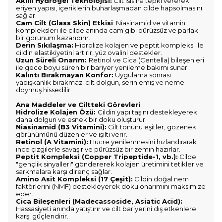
Akıllı Hydrogel Teknolojisi:
Cilt ısısına tepki vererek
eriyen yapısı, içeriklerin buharlaşmadan cilde hapsolmasını
sağlar.
Cam Cilt (Glass Skin) Etkisi
: Niasinamid ve vitamin
kompleksleri ile cilde anında cam gibi pürüzsüz ve parlak
bir görünüm kazandırır.
Derin Sıkılaşma:
Hidrolize kolajen ve peptit kompleksi ile
cildin elastikiyetini artırır, yüz ovalini destekler.
Uzun Süreli Onarım:
Retinol ve Cica (Centella) bileşenleri
ile gece boyu süren bir bariyer yenileme bakımı sunar.
Kalıntı Bırakmayan Konfor:
Uygulama sonrası
yapışkanlık bırakmaz; cilt dolgun, serinlemiş ve neme
doymuş hissedilir.
Ana Maddeler ve Ciltteki Görevleri
Hidrolize Kolajen Özü:
Cildin yapı taşını destekleyerek
daha dolgun ve esnek bir doku oluşturur.
Niasinamid (B3 Vitamini):
Cilt tonunu eşitler, gözenek
görünümünü düzenler ve ışıltı verir.
Retinol (A Vitamini):
Hücre yenilenmesini hızlandırarak
ince çizgilerle savaşır ve pürüzsüz bir zemin hazırlar.
Peptit Kompleksi (Copper Tripeptide-1, vb.):
Cilde
"gençlik sinyalleri" göndererek kolajen üretimini tetikler ve
sarkmalara karşı direnç sağlar.
Amino Asit Kompleksi (17 Çeşit):
Cildin doğal nem
faktörlerini (NMF) destekleyerek doku onarımını maksimize
eder.
Cica Bileşenleri (Madecassoside, Asiatic Acid):
Hassasiyeti anında yatıştırır ve cilt bariyerini dış etkenlere
karşı güçlendirir.