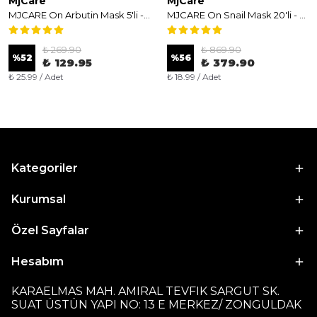
MjCare
MjCare
MJCARE On Arbutin Mask 5'li - Aydınlatıcı ve Leke Karşıtı Arbutin Özlü Yüz Maskesi
MJCARE On Snail Mask 20'li - Salyangoz Özlü Onarıcı ve Nemlendirici Yüz Maskesi
₺ 269.90
₺ 869.90
%
52
%
56
₺ 129.95
₺ 379.90
₺ 25.99 / Adet
₺ 18.99 / Adet
Kategoriler
Kurumsal
Özel Sayfalar
Hesabım
KARAELMAS MAH. AMIRAL TEVFIK SARGUT SK.
SUAT ÜSTÜN YAPI NO: 13 E MERKEZ/ ZONGULDAK