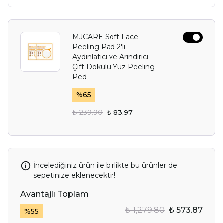
MJCARE Soft Face
Peeling Pad 2'li -
Aydınlatıcı ve Arındırıcı
Çift Dokulu Yüz Peeling
Ped
%
65
₺ 239.90
₺ 83.97
İncelediğiniz ürün ile birlikte bu ürünler de
sepetinize eklenecektir!
Avantajlı Toplam
₺ 1,279.80
₺ 573.87
%
55