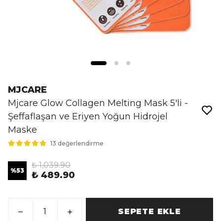
MJCARE
Mjcare Glow Collagen Melting Mask 5'li -
Şeffaflaşan ve Eriyen Yoğun Hidrojel
Maske
13 değerlendirme
₺ 1,039.90
%
53
₺ 489.90
SEPETE EKLE