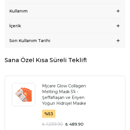
Kullanım
İçerik
Son Kullanım Tarihi
Sana Özel Kısa Süreli Teklif!
Mjcare Glow Collagen
Melting Mask 5'li -
Şeffaflaşan ve Eriyen
Yoğun Hidrojel Maske
%
53
₺ 1,039.90
₺ 489.90