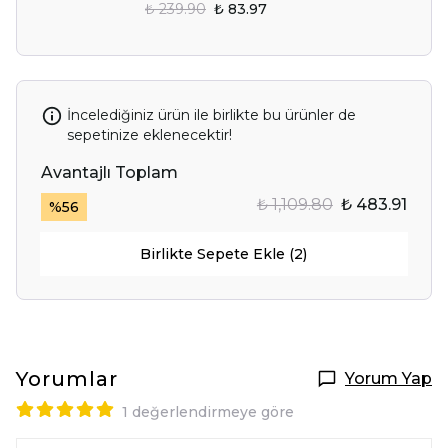
₺ 239.90
₺ 83.97
İncelediğiniz ürün ile birlikte bu ürünler de
sepetinize eklenecektir!
Avantajlı Toplam
₺ 1,109.80
₺ 483.91
%
56
Birlikte Sepete Ekle (2)
Yorumlar
Yorum Yap
1 değerlendirmeye göre