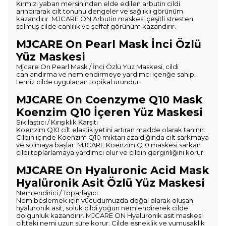
Kırmızı yaban mersininden elde edilen arbutin cildi
arındırarak cilt tonunu dengeler ve sağlıklı görünüm
kazandırır. MJCARE ON Arbutin maskesi çeşitli stresten
solmuş cilde canlılık ve şeffaf görünüm kazandırır.
MJCARE On Pearl Mask İnci Özlü
Yüz Maskesi
Mjcare On Pearl Mask / İnci Özlü Yüz Maskesi, cildi
canlandırma ve nemlendirmeye yardımcı içeriğe sahip,
temiz cilde uygulanan topikal üründür.
MJCARE On Coenzyme Q10 Mask
Koenzim Q10 İçeren Yüz Maskesi
Sıkılaştıcı / Kırışıklık Karşıtı
Koenzim Q10 cilt elastikiyetini artıran madde olarak tanınır.
Cildin içinde Koenzim Q10 miktarı azaldığında cilt sarkmaya
ve solmaya başlar. MJCARE Koenzim Q10 maskesi sarkan
cildi toplarlamaya yardımcı olur ve cildin gerginliğini korur.
MJCARE On Hyaluronic Acid Mask
Hyalüronik Asit Özlü Yüz Maskesi
Nemlendirici / Toparlayıcı
Nem beslemek için vücudumuzda doğal olarak oluşan
hyalüronik asit, soluk cildi yoğun nemlendirerek cilde
dolgunluk kazandırır. MJCARE ON Hyalüronik asit maskesi
ciltteki nemi uzun süre korur. Cilde esneklik ve yumuşaklık