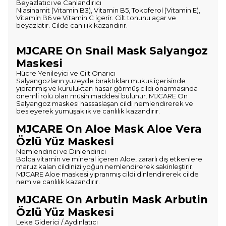
Beyazlatıcı ve Canlandırıcı
Niasinamit (Vitamin B3), Vitamin B5, Tokoferol (Vitamin E),
Vitamin B6 ve Vitamin C içerir. Cilt tonunu açar ve
beyazlatır. Cilde canlılık kazandırır.
MJCARE On Snail Mask Salyangoz
Maskesi
Hücre Yenileyici ve Cilt Onarıcı
Salyangozların yüzeyde bıraktıkları mukus içerisinde
yıpranmış ve kuruluktan hasar görmüş cildi onarmasında
önemli rolü olan müsin maddesi bulunur. MJCARE On
Salyangoz maskesi hassaslaşan cildi nemlendirerek ve
besleyerek yumuşaklık ve canlılık kazandırır.
MJCARE On Aloe Mask Aloe Vera
Özlü Yüz Maskesi
Nemlendirici ve Dinlendirici
Bolca vitamin ve mineral içeren Aloe, zararlı dış etkenlere
maruz kalan cildinizi yoğun nemlendirerek sakinleştirir.
MJCARE Aloe maskesi yıpranmış cildi dinlendirerek cilde
nem ve canlılık kazandırır.
MJCARE On Arbutin Mask Arbutin
Özlü Yüz Maskesi
Leke Giderici / Aydınlatıcı