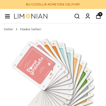
BU GÜZELLİK KORE'DEN GELİYOR!
0
Setler
Maske Setleri