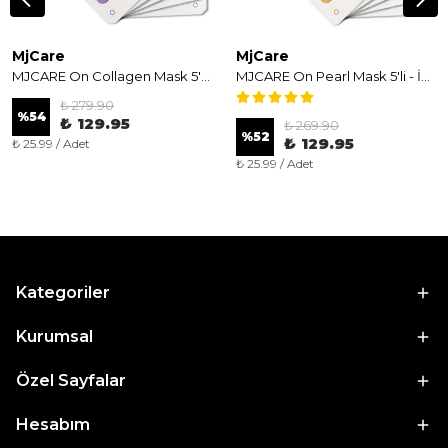
MjCare
MjCare
MJCARE On Collagen Mask 5'li - Kolajen Özlü Sıkılaştırıcı ve Nemlendirici Yüz Maskesi
MJCARE On Pearl Mask 5'li - İnci Özlü Aydınlatıcı ve Işıltı Veren Yüz Maskesi
₺ 279.90
%
54
₺ 129.95
₺ 269.90
%
52
₺ 129.95
₺ 25.99 / Adet
₺ 25.99 / Adet
Kategoriler
Kurumsal
Özel Sayfalar
Hesabım