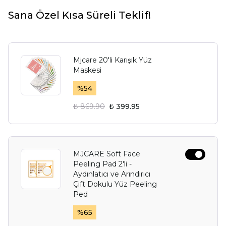
Sana Özel Kısa Süreli Teklif!
Mjcare 20'li Karışık Yüz
Maskesi
%
54
₺ 869.90
₺ 399.95
MJCARE Soft Face
Peeling Pad 2'li -
Aydınlatıcı ve Arındırıcı
Çift Dokulu Yüz Peeling
Ped
%
65