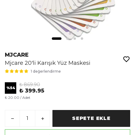
MJCARE
Mjcare 20'li Karışık Yüz Maskesi
1 değerlendirme
₺ 869.90
%
54
₺ 399.95
₺ 20.00 / Adet
SEPETE EKLE