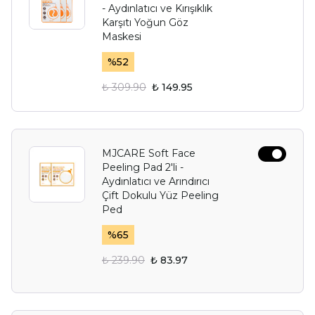
- Aydınlatıcı ve Kırışıklık
Karşıtı Yoğun Göz
Maskesi
%
52
₺ 309.90
₺ 149.95
MJCARE Soft Face
Peeling Pad 2'li -
Aydınlatıcı ve Arındırıcı
Çift Dokulu Yüz Peeling
Ped
%
65
₺ 239.90
₺ 83.97