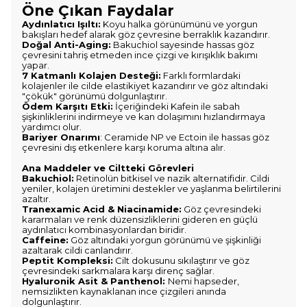
Öne Çıkan Faydalar
Aydınlatıcı Işıltı:
Koyu halka görünümünü ve yorgun
bakışları hedef alarak göz çevresine berraklık kazandırır.
Doğal Anti-Aging:
Bakuchiol sayesinde hassas göz
çevresini tahriş etmeden ince çizgi ve kırışıklık bakımı
yapar.
7 Katmanlı Kolajen Desteği:
Farklı formlardaki
kolajenler ile cilde elastikiyet kazandırır ve göz altındaki
"çökük" görünümü dolgunlaştırır.
Ödem Karşıtı Etki:
İçeriğindeki Kafein ile sabah
şişkinliklerini indirmeye ve kan dolaşımını hızlandırmaya
yardımcı olur.
Bariyer Onarımı
: Ceramide NP ve Ectoin ile hassas göz
çevresini dış etkenlere karşı koruma altına alır.
Ana Maddeler ve Ciltteki Görevleri
Bakuchiol:
Retinolün bitkisel ve nazik alternatifidir. Cildi
yeniler, kolajen üretimini destekler ve yaşlanma belirtilerini
azaltır.
Tranexamic Acid & Niacinamide:
Göz çevresindeki
kararmaları ve renk düzensizliklerini gideren en güçlü
aydınlatıcı kombinasyonlardan biridir.
Caffeine:
Göz altındaki yorgun görünümü ve şişkinliği
azaltarak cildi canlandırır.
Peptit Kompleksi:
Cilt dokusunu sıkılaştırır ve göz
çevresindeki sarkmalara karşı direnç sağlar.
Hyaluronik Asit & Panthenol:
Nemi hapseder,
nemsizlikten kaynaklanan ince çizgileri anında
dolgunlaştırır.