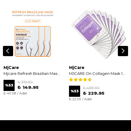
MjCare
MjCare
Mjcare Refresh Brazilian Mask 3'lü - Yatıştırıcı ve Aydınlatıcı Özel Bölge (Y-Zone) Maskesi
MJCARE On Collagen Mask 10'lu - Kolajen Özlü Sıkılaştırıcı ve Nemlendirici Yüz Maskesi
₺ 319.90
%
53
₺ 149.95
₺ 489.90
%
53
₺ 229.95
₺ 49.98 / Adet
₺ 22.99 / Adet