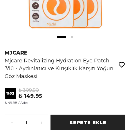
MJCARE
Mjcare Revitalizing Hydration Eye Patch
3'lü - Aydınlatıcı ve Kırışıklık Karşıtı Yoğun
Göz Maskesi
₺ 309.90
%
52
₺ 149.95
₺ 49.98 / Adet
SEPETE EKLE