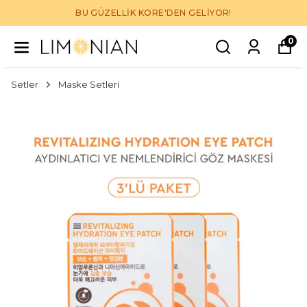
BU GÜZELLİK KORE'DEN GELİYOR!
0
Setler
Maske Setleri