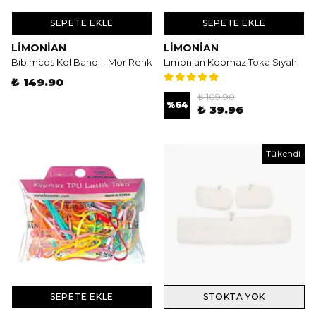
SEPETE EKLE
SEPETE EKLE
LIMONIAN
LIMONIAN
Bibimcos Kol Bandı - Mor Renk
Limonian Kopmaz Toka Siyah
₺ 149.90
₺ 109.90
%
64
₺ 39.96
Tükendi
SEPETE EKLE
STOKTA YOK