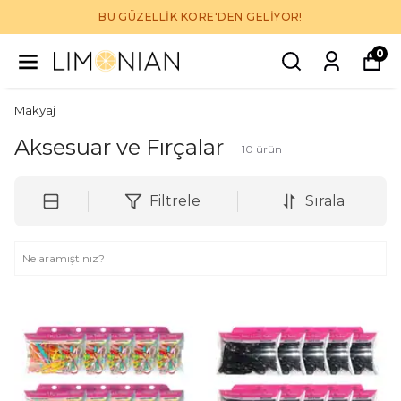
BU GÜZELLİK KORE'DEN GELİYOR!
0
Makyaj
Aksesuar ve Fırçalar
10
ürün
Filtrele
Sırala