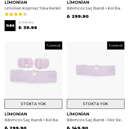
LIMONIAN
LIMONIAN
Limonian Kopmaz Toka Renkli
Bibimcos Saç Bandı + Kol Bandı Seti - Krem Rengi
₺ 299.90
₺ 109.90
%
64
₺ 39.96
Tükendi
Tükendi
STOKTA YOK
STOKTA YOK
LIMONIAN
LIMONIAN
Bibimcos Saç Bandı + Kol Bandı Seti - Mor Renk
Bibimcos Saç Bandı - Mor Renk
₺ 299.90
₺ 149.90