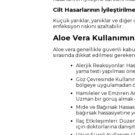
Cilt Hasarlarının İyileştiril
Küçük yarıklar, yanıklar ve diğer c
enfeksiyon riskini azaltabilir.
Aloe Vera Kullanımın
Aloe vera genellikle güvenli kabul
sırasında dikkat edilmesi gereken
Alerjik Reaksiyonlar: Ha
yama testi yapılması öner
Göz Çevresinde Kullanım
bölgeye uygulamadan ön
Hamileler ve Emziren An
Uzman bir görüş almak 
Mide ve Bağırsak Hassasi
bağırsak hassasiyetine yo
İlaç Etkileşimleri: Düzen
için doktorlarına danışm
Uzun Süreli Kullanım: U