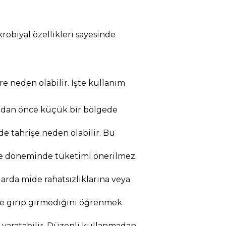
krobiyal özellikleri sayesinde
e neden olabilir. İşte kullanım
anımdan önce küçük bir bölgede
e tahrişe neden olabilir. Bu
rme döneminde tüketimi önerilmez.
larda mide rahatsızlıklarına veya
eşime girip girmediğini öğrenmek
 yaratabilir. Düzenli kullanmadan