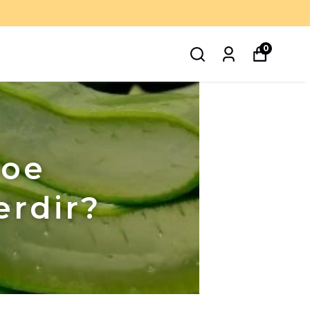
0
loe
erdir?