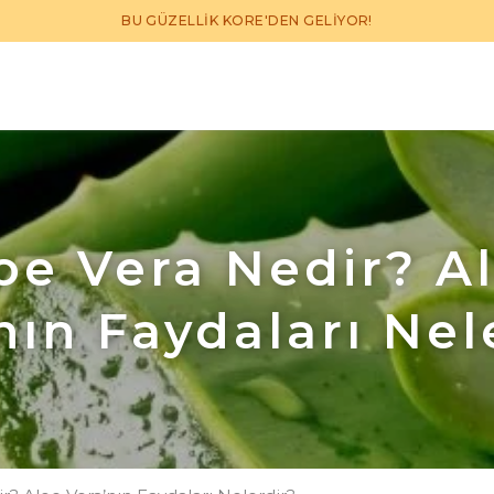
BU GÜZELLİK KORE'DEN GELİYOR!
oe Vera Nedir? A
nın Faydaları Nel