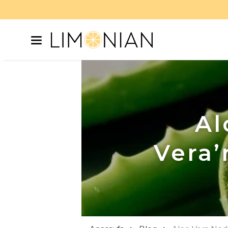
Al
Vera’