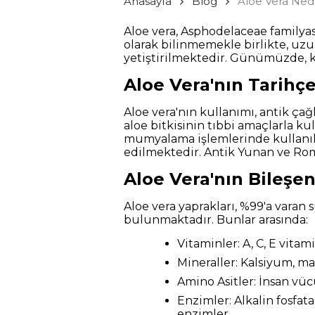
Anasayfa
Blog
Aloe Vera Nedi
Aloe vera, Asphodelaceae familyasın
olarak bilinmemekle birlikte, uzu
yetiştirilmektedir. Günümüzde, ko
Aloe Vera'nın Tarihçe
Aloe vera'nın kullanımı, antik ça
aloe bitkisinin tıbbi amaçlarla kul
mumyalama işlemlerinde kullanılmış
edilmektedir. Antik Yunan ve Rom
Aloe Vera'nın Bileşen
Aloe vera yaprakları, %99'a varan s
bulunmaktadır. Bunlar arasında:
Vitaminler: A, C, E vitam
Mineraller: Kalsiyum, 
Amino Asitler: İnsan vüc
Enzimler: Alkalin fosfata
enzimler.