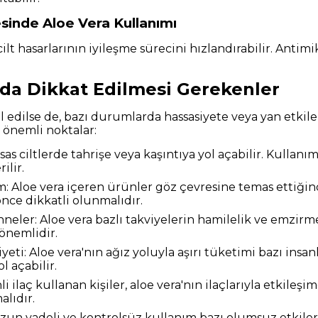
mesinde Aloe Vera Kullanımı
ilt hasarlarının iyileşme sürecini hızlandırabilir. Antimi
da Dikkat Edilmesi Gerekenler
 edilse de, bazı durumlarda hassasiyete veya yan etkiler
 önemli noktalar:
ssas ciltlerde tahrişe veya kaşıntıya yol açabilir. Kull
ilir.
: Aloe vera içeren ürünler göz çevresine temas ettiğind
ce dikkatli olunmalıdır.
neler: Aloe vera bazlı takviyelerin hamilelik ve emzi
önemlidir.
yeti: Aloe vera'nın ağız yoluyla aşırı tüketimi bazı insan
l açabilir.
li ilaç kullanan kişiler, aloe vera'nın ilaçlarıyla etkil
alıdır.
zun vadeli ve kontrolsüz kullanım bazı olumsuz etkiler