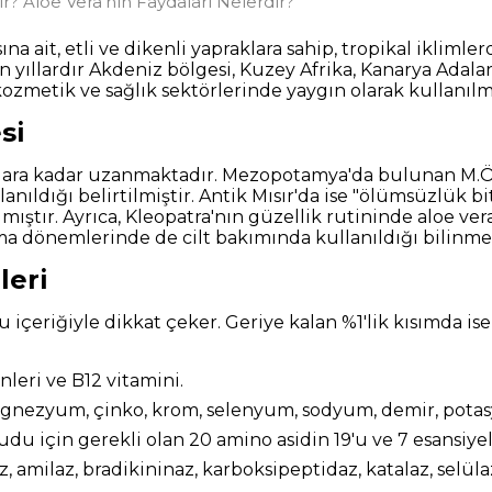
r? Aloe Vera’nın Faydaları Nelerdir?
a ait, etli ve dikenli yapraklara sahip, tropikal iklimle
n yıllardır Akdeniz bölgesi, Kuzey Afrika, Kanarya Adala
zmetik ve sağlık sektörlerinde yaygın olarak kullanılm
si
ğlara kadar uzanmaktadır. Mezopotamya'da bulunan M.Ö. 2
lanıldığı belirtilmiştir. Antik Mısır'da ise "ölümsüzlük bi
tır. Ayrıca, Kleopatra'nın güzellik rutininde aloe vera 
a dönemlerinde de cilt bakımında kullanıldığı bilinme
leri
u içeriğiyle dikkat çeker. Geriye kalan %1'lik kısımda ise 
inleri ve B12 vitamini.
magnezyum, çinko, krom, selenyum, sodyum, demir, pota
udu için gerekli olan 20 amino asidin 19'u ve 7 esansiyel
z, amilaz, bradikininaz, karboksipeptidaz, katalaz, selüla