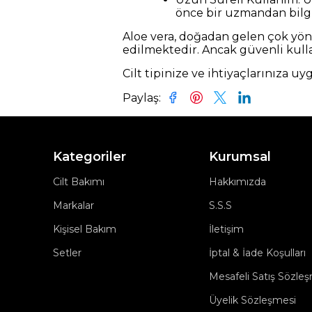
önce bir uzmandan bilgi
Aloe vera, doğadan gelen çok yön
edilmektedir. Ancak güvenli kull
Cilt tipinize ve ihtiyaçlarınıza uy
Paylaş
:
Kategoriler
Kurumsal
Cilt Bakımı
Hakkımızda
Markalar
S.S.S
Kişisel Bakım
İletişim
Setler
İptal & İade Koşulları
Mesafeli Satış Sözle
Üyelik Sözleşmesi