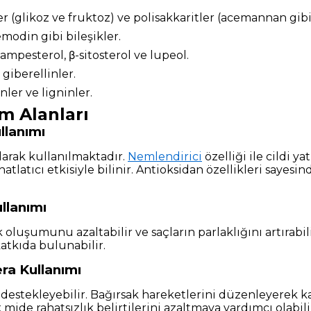
r (glikoz ve fruktoz) ve polisakkaritler (acemannan gibi
emodin gibi bileşikler.
 kampesterol, β-sitosterol ve lupeol.
giberellinler.
ler ve ligninler.
m Alanları
llanımı
larak kullanılmaktadır.
Nemlendirici
özelliği ile cildi ya
tlatıcı etkisiyle bilinir. Antioksidan özellikleri sayesind
llanımı
luşumunu azaltabilir ve saçların parlaklığını artırabili
atkıda bulunabilir.
ra Kullanımı
 destekleyebilir. Bağırsak hareketlerini düzenleyerek ka
mide rahatsızlık belirtilerini azaltmaya yardımcı olabili