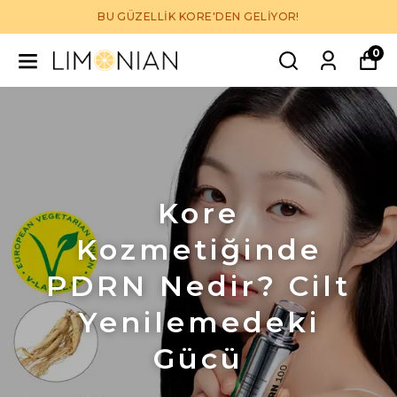
BU GÜZELLİK KORE'DEN GELİYOR!
0
Kore
Kozmetiğinde
PDRN Nedir? Cilt
Yenilemedeki
Gücü