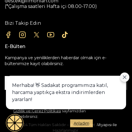
destek@limonian.com
(*Çalışma saatleri Hafta içi 08.00-17.00)
Bizi Takip Edin
E-Bülten
Kampanya ve yeniliklerden haberdar olmak için e-
bültenimize kayıt olabilirsiniz.
Gönder
Merhaba! 👋 Sadakat programımıza katıl,
harcama yaptıkça ekstra indirimlerden
Alışveriş deneyiminizi iyileştirmek için
yararlan!
yasal düzenlemelere uygun çerezler
(cookies) kullanıyoruz. Detaylı bilgiye
Gizlilik ve Çerez Politikası
sayfamızdan
erişebilirsiniz.
Anladım
©2024 Tüm Hakları Saklıdır – ikas E-Ticaret Altyapısı ile
Hazırlanmıştır.