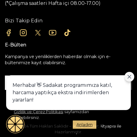
(*Çalışma saatleri Hafta içi 08.00-17.00)
Bizi Takip Edin
E-Bülten
Kampanya ve yeniliklerden haberdar olmak için e-
bültenimize kayıt olabilirsiniz.
Gönder
Merhaba! 👋 Sadakat programımıza katıl,
harcama yaptıkça ekstra indirimlerden
Alışveriş deneyiminizi iyileştirmek için
yararlan!
yasal düzenlemelere uygun çerezler
(cookies) kullanıyoruz. Detaylı bilgiye
Gizlilik ve Çerez Politikası
sayfamızdan
erişebilirsiniz.
Anladım
©2024 Tüm Hakları Saklıdır – ikas E-Ticaret Altyapısı ile
Hazırlanmıştır.