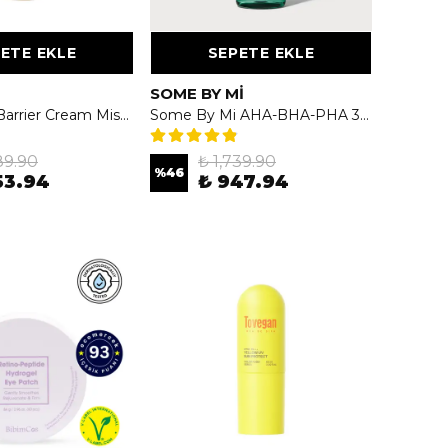
ETE EKLE
SEPETE EKLE
SOME BY MI
UIQ Biome Barrier Cream Mist 100ml - Yoğun Nemlendirici & Bariyer Onarıcı Krem Mist
Some By Mi AHA-BHA-PHA 30 Days Miracle Toner - Aha-Bha-Pha Asitlerini İçeren Hassas Ciltlere Özel Tonik
89.90
₺ 1,739.90
%
46
53.94
₺ 947.94