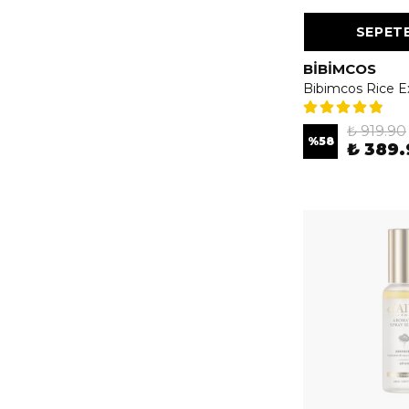
SEPETE
BIBIMCOS
₺ 919.90
%
58
₺ 389.