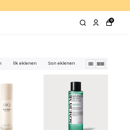
0
n
İlk eklenen
Son eklenen