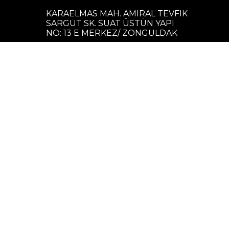
KARAELMAS MAH. AMIRAL TEVFIK
SARGUT SK. SUAT ÜSTÜN YAPI
NO: 13 E MERKEZ/ ZONGULDAK
0850 305 6751
(*Çalışma saatleri Hafta içi 08.00-
17.00)
destek@limonian.com
(*Çalışma saatleri Hafta içi 08.00-
17.00)
Bizi Takip Edin
E-Bülten
Kampanya ve yeniliklerden haberdar
olmak için e-bültenimize
kayıt olabilirsiniz.