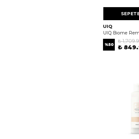
SEPETE
UIQ
₺ 1,709.
%
50
₺ 849