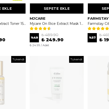
 EKLE
SEPETE EKLE
SEP
MJCARE
FARMSTAY
Bibimcos Rice Extract Toner 150ml - Aydınlatıcı & Nemlendirici Pirinç Toniği
Mjcare On Rice Extract Mask 10'lu - Pirinç Özlü Aydınlatıcı ve Nemlendirici Yüz Maskesi
₺ 489.90
₺ 46
%
49
%
57
90
₺ 249.90
₺ 1
₺ 24.99 / Adet
Tükendi
Tükendi