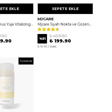
ETE EKLE
SEPETE EKLE
MJCARE
Farmstay Citrus Yuja Vitalizing Foam Cleansing 100ml - Yuja Özlü Temizleyici Köpük
Mjcare Siyah Nokta ve Gözenek Bakımı İçin Burun Bandı 10'lu - Derinlemesine Arındırıcı ve Sıkılaştırıcı Bakım
9.90
₺ 409.90
%
51
99.90
₺ 199.90
₺ 19.99 / Adet
Tükendi