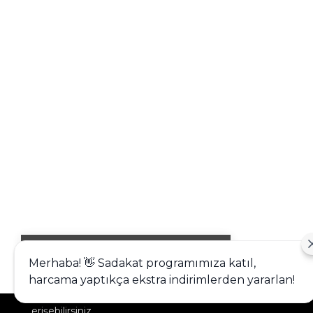
Alışveriş deneyiminizi iyileştirmek için
Merhaba! 👋 Sadakat programımıza katıl,
yasal düzenlemelere uygun çerezler
harcama yaptıkça ekstra indirimlerden yararlan!
(cookies) kullanıyoruz. Detaylı bilgiye
Gizlilik ve Çerez Politikası
sayfamızdan
erişebilirsiniz.