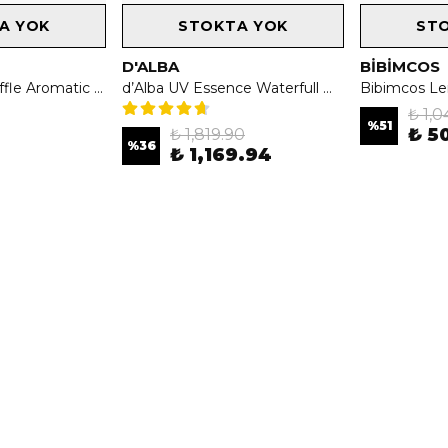
A YOK
STOKTA YOK
ST
D'ALBA
BIBIMCOS
d’Alba White Truffle Aromatic Spray Serum 60ml - Premium Nemlendirici, Besleyici & Onarıcı Sprey Serum
d’Alba UV Essence Waterfull Mild Sun Cream SPF 50+ PA++++ 50ml - Hassas Ciltler İçin Nazik Mineral Koruma
₺ 1,0
%
51
₺ 5
₺ 1,819.90
%
36
₺ 1,169.94