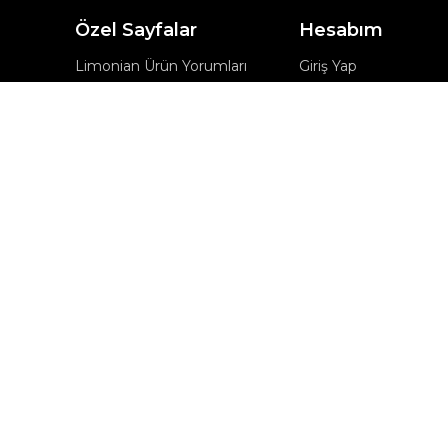
Özel Sayfalar
Hesabım
Limonian Ürün Yorumları
Giriş Yap
Limonian+
Kayıt Ol
MyLimonian
SKT İndirimleri
şmesi
Kampanyalar
İnfluencer Seçimleri
rmu
tni
lları