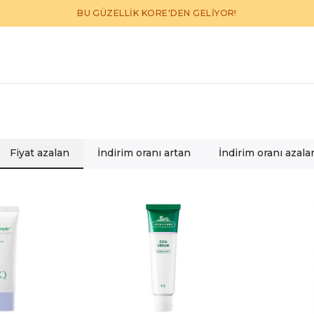
BU GÜZELLİK KORE'DEN GELİYOR!
Fiyat azalan
İndirim oranı artan
İndirim oranı azala