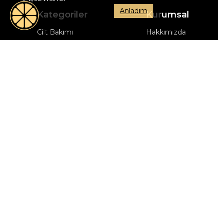
Anladım
Kategoriler
Kurumsal
Cilt Bakımı
Hakkımızda
Markalar
S.S.S
Kişisel Bakım
İletişim
Setler
İptal & İade Koşulları
Mesafeli Satış Sözle
Üyelik Sözleşmesi
Gizlilik Politikası
Ön Bilgilendirme Fo
KVKK Aydınlatma Me
Hizmet Kullanım Koşu
Ticari Elektronik İleti
Bilgilendirme Metni