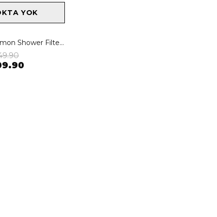
OKTA YOK
Bibimcos Lemon Shower Filter - Limon Özlü Duş Filtresi
49.90
09.90