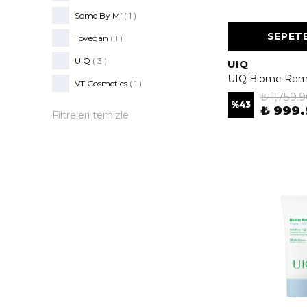
Some By Mi
( 1 )
SEPETE
Tovegan
( 1 )
UIQ
( 3 )
UIQ
VT Cosmetics
( 1 )
₺ 1,759.
%
43
₺ 999
Filtreleri temizle