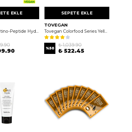
ETE EKLE
SEPETE EKLE
TOVEGAN
Bibimcos Retino-Peptide Hydrogel Eye Patch 60 Adet - Kırışıklık Karşıtı & Canlandırıcı Göz Maskesi
Tovegan Colorfood Series Yellow UV Sun Protect SPF50+/PA+++ 60ml - Color Food Serisi Sarı Güneş Koruyucu SPF50+/PA+++
49.90
₺ 1,039.90
%
50
99.90
₺ 522.45