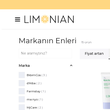
Markanın Enleri
15
ürün
Fiyat artan
Marka
BibimCos
( 3 )
d'Alba
( 2 )
Farmstay
( 1 )
ma:nyo
( 1 )
MjCare
( 2 )