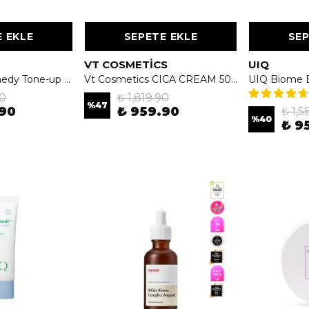
 EKLE
SEPETE EKLE
SEP
VT COSMETICS
UIQ
UIQ Biome Remedy Tone-up Sun Cream Purple SPF50+ PA++++ 50ml - Mor Işıltılı & Aydınlatıcı Güneş Koruyucu Krem
Vt Cosmetics CICA CREAM 50 ml - Yatıştırmaya Yardımcı Yüz Kremi
90
₺ 1,819.90
%
47
.90
₺ 959.90
₺ 1,5
%
40
₺ 9