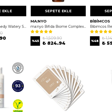
 EKLE
SEPETE EKLE
SEP
MA:NYO
BIBIMCOS
UIQ Biome Remedy Watery Sun Cream SPF50+ PA++++ 50ml - Yeni Nesil Nemlendirici Güneş Kremi
ma:nyo Bifida Bıome Complex Ampoule 30ml - Bifida İçeren Kompleks Ampul
90
.90
₺ 1,509.90
₺ 1,1
%
45
%
48
₺ 824.94
₺ 5