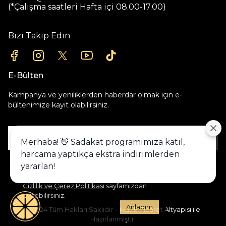
(*Çalışma saatleri Hafta içi 08.00-17.00)
Bizi Takip Edin
E-Bülten
Kampanya ve yeniliklerden haberdar olmak için e-
bültenimize kayıt olabilirsiniz.
Gönder
Merhaba! 👋 Sadakat programımıza katıl,
harcama yaptıkça ekstra indirimlerden
Alışveriş deneyiminizi iyileştirmek için
yararlan!
yasal düzenlemelere uygun çerezler
(cookies) kullanıyoruz. Detaylı bilgiye
Gizlilik ve Çerez Politikası
sayfamızdan
erişebilirsiniz.
Anladım
©2024 Tüm Hakları Saklıdır – ikas E-Ticaret Altyapısı ile
Hazırlanmıştır.