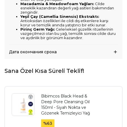
Macadamia & Meadowfoam Yağları:
Cilde
esneklik kazandıran değerli yağ asitleri bakımından
zengindir.
Yeşil Çay (Camellia Sinensis) Ekstraktı:
Antioksidan özellikleri ile cildi dış etkenlere karşı
korur ve temizlik anında yatıştırıcı bir etki sunar.
Pirinç Germ Yağı:
Geleneksel güzellik ritüellerinin
vazgeçilmezi olan bu yağ, temizlik sonrası cilde duru
ve aydınlık bir görünüm kazandırır.
Дата окончания срока
Sana Özel Kısa Süreli Teklif!
Bibimcos Black Head &
Deep Pore Cleansing Oil
150ml - Siyah Nokta ve
Gözenek Temizleyici Yağ
%
63