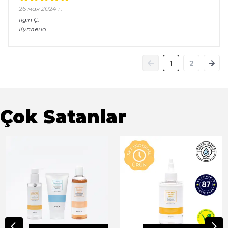
26 мая 2024 г.
Ilgın
Ç.
Куплено
1
2
Çok Satanlar