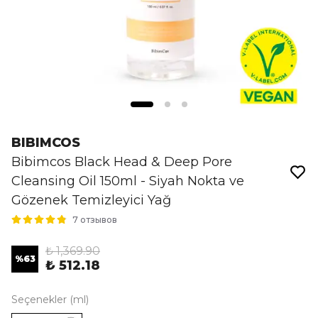
BIBIMCOS
Bibimcos Black Head & Deep Pore
Cleansing Oil 150ml - Siyah Nokta ve
Gözenek Temizleyici Yağ
7 отзывов
₺ 1,369.90
%
63
₺ 512.18
Seçenekler (ml)