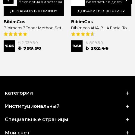
Бесплатная доставка
Бесплатная доставка
ДОБАВИТЬ В КОРЗИНУ
ДОБАВИТЬ В КОРЗИНУ
BibimCos
BibimCos
Bibimcos 7 Toner Method Set
Bibimcos AHA-BHA Facial Toner 200ml
₺ 2,339.90
₺ 809.90
%
66
%
68
₺ 799.90
₺ 262.46
категории
Институциональный
Специальные страницы
Мой счет