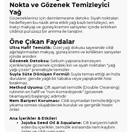
Nokta ve Gözenek Temizleyici
Yağ
Gözenekleriniz için derinlemesine detoks: Siyah noktaları
hedefleyen bu nazik ama etkili yağ bazlı temizleyici, en
inatçı makyajı ve güneş kremini saniyeler içinde eritirken
cildinizi pürüzsüz bir arınma ile tanıştırır.
Öne Çıkan Faydalar
Ultra Hafif Temizlik:
Özel yağ dokusu sayesinde cildi
ağırlaştırmadan makyaj, güneş kremi ve kirlilikten saniyeler
içinde arındırır.
Gözenek Detoksu:
Sebum yapısına benzeyen
içerikleriyle gözenek içindeki kiri ve siyah noktaları "yağ
yağı çözer" prensibiyle temizler.
Suyla Süte Dönüşen Formül:
Suyla temas ettiği an hızla
durulanır; geride yağlı bir tabaka veya yapışkanlık hissi
bırakmaz.
Method Uyumu:
Çift aşamalı temizlik (Double Cleansing)
rutininin en hafif ve "non-komedojenik" (gözenek
tıkamayan) başlangıç adımıdır.
Nem Bariyeri Koruması:
Cildi soymadan temizlediği için
yıkama sonrası oluşabilecek kuruluk ve gerginlik hissini
önler.
Ana İçerikler & Etkileri
Jojoba Seed Oil & Squalane:
Cilt bariyerini taklit
eden bu içerikler, temizlik esnasında nem kaybını
önler ve cildi yumuşatır.