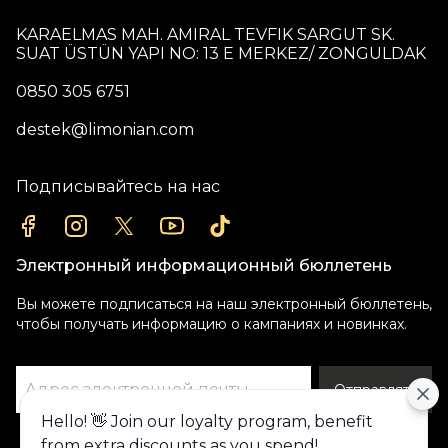
KARAELMAS MAH. AMIRAL TEVFIK SARGUT SK.
SUAT ÜSTÜN YAPI NO: 13 E MERKEZ/ ZONGULDAK
0850 305 6751
destek@limonian.com
Подписывайтесь на нас
Электронный информационный бюллетень
Вы можете подписаться на наш электронный бюллетень,
чтобы получать информацию о кампаниях и новинках.
Отправлять
Hello! 👋 Join our loyalty program, benefit
Alışveriş deneyiminizi iyileştirmek için
from extra discounts as you spend!
yasal düzenlemelere uygun çerezler