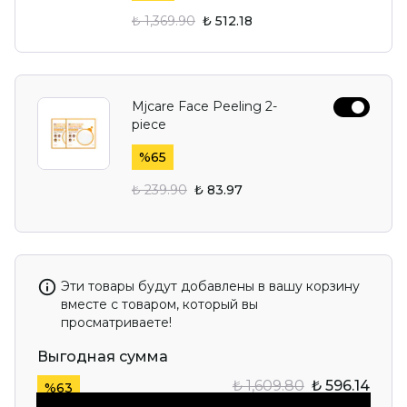
₺ 1,369.90
₺ 512.18
Mjcare Face Peeling 2-
piece
%
65
₺ 239.90
₺ 83.97
Эти товары будут добавлены в вашу корзину
вместе с товаром, который вы
просматриваете!
Выгодная сумма
₺ 1,609.80
₺ 596.14
%
63