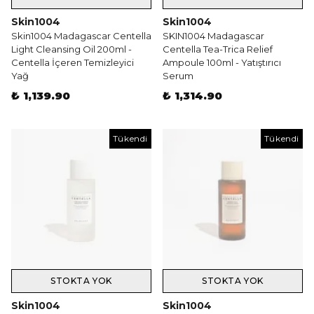
Skin1004
Skin1004
Skin1004 Madagascar Centella
SKIN1004 Madagascar
Light Cleansing Oil 200ml -
Centella Tea-Trica Relief
Centella İçeren Temizleyici
Ampoule 100ml - Yatıştırıcı
Yağ
Serum
₺ 1,139.90
₺ 1,314.90
Tükendi
Tükendi
STOKTA YOK
STOKTA YOK
Skin1004
Skin1004