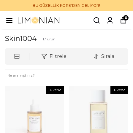
BU GÜZELLİK KORE'DEN GELİYOR!
0
Skin1004
17
ürün
Filtrele
Sırala
Tükendi
Tükendi