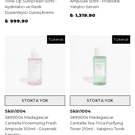
Tone-Up Sunscreen 50ml -
Ampoule 50ml - Probiotik
Aydınlatıcı ve Renk
Yatıştıcı Serum
Düzenleyici Güneş Kremi
₺ 1,319.90
₺ 999.90
Tükendi
Tükendi
STOKTA YOK
STOKTA YOK
Skin1004
Skin1004
SKIN1004 Madagascar
SKIN1004 Madagascar
Centella Poremizing Fresh
Centella Tea-Trica Purifying
Ampoule 100ml - Gözenek
Toner 210ml - Yatıştırıcı Tonik
Serumu