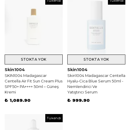
Tükendi
Tükendi
STOKTA YOK
STOKTA YOK
Skin1004
Skin1004
SKIN1004 Madagascar
Skin1004 Madagascar Centella
Centella Air Fit Sun Cream Plus
Hyalu-Cica Blue Serum 50ml -
SPF50+ PA++++ 50ml – Güneş
Nemlendirici Ve
Kremi
Yatıştırıcı Serum
₺ 1,089.90
₺ 999.90
Tükendi