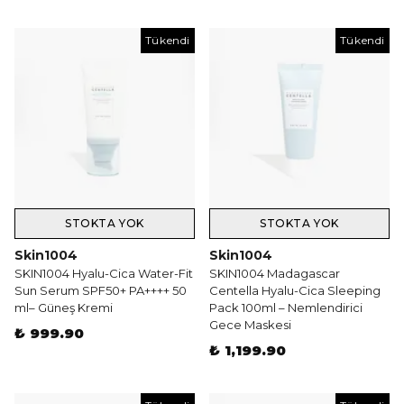
Tükendi
Tükendi
STOKTA YOK
STOKTA YOK
Skin1004
Skin1004
SKIN1004 Hyalu-Cica Water-Fit
SKIN1004 Madagascar
Sun Serum SPF50+ PA++++ 50
Centella Hyalu-Cica Sleeping
ml– Güneş Kremi
Pack 100ml – Nemlendirici
Gece Maskesi
₺ 999.90
₺ 1,199.90