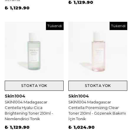
₺ 1,129.90
₺ 1,129.90
Tükendi
Tükendi
STOKTA YOK
STOKTA YOK
Skin1004
Skin1004
SKIN1004 Madagascar
SKIN1004 Madagascar
Centella Hyalu-Cica
Centella Poremizing Clear
Brightening Toner 210ml -
Toner 210ml - Gözenek Bakımı
Nemlendirici Tonik
İçin Tonik
₺ 1,129.90
₺ 1,024.90