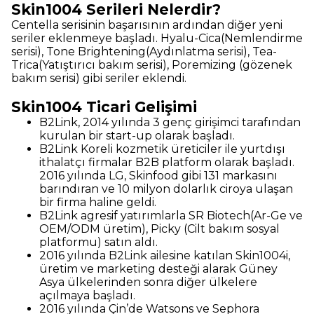
Skin1004 Serileri Nelerdir?
Centella serisinin başarısının ardından diğer yeni
seriler eklenmeye başladı. Hyalu-Cica(Nemlendirme
serisi), Tone Brightening(Aydınlatma serisi), Tea-
Trica(Yatıştırıcı bakım serisi), Poremizing (gözenek
bakım serisi) gibi seriler eklendi.
Skin1004 Ticari Gelişimi
B2Link, 2014 yılında 3 genç girişimci tarafından
kurulan bir start-up olarak başladı.
B2Link Koreli kozmetik üreticiler ile yurtdışı
ithalatçı firmalar B2B platform olarak başladı.
2016 yılında LG, Skinfood gibi 131 markasını
barındıran ve 10 milyon dolarlık ciroya ulaşan
bir firma haline geldi.
B2Link agresif yatırımlarla SR Biotech(Ar-Ge ve
OEM/ODM üretim), Picky (Cilt bakım sosyal
platformu) satın aldı.
2016 yılında B2Link ailesine katılan Skin1004i,
üretim ve marketing desteği alarak Güney
Asya ülkelerinden sonra diğer ülkelere
açılmaya başladı.
2016 yılında Çin’de Watsons ve Sephora