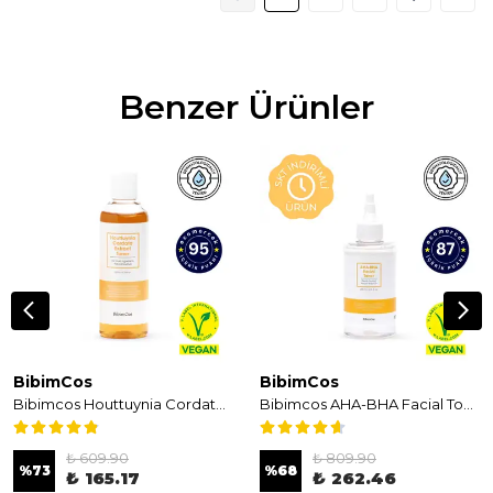
Benzer Ürünler
BibimCos
BibimCos
Bibimcos Houttuynia Cordata Extract Toner 200ml - Yatıştırıcı & Nemlendirici Tonik
Bibimcos AHA-BHA Facial Toner 200ml - Arındırıcı & Canlandırıcı AHA-BHA Asitli Tonik
₺ 609.90
₺ 809.90
%
73
%
68
₺ 165.17
₺ 262.46