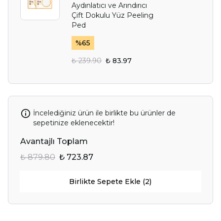
Aydınlatıcı ve Arındırıcı
Çift Dokulu Yüz Peeling
Ped
%
65
₺ 239.90
₺ 83.97
İncelediğiniz ürün ile birlikte bu ürünler de
sepetinize eklenecektir!
Avantajlı Toplam
₺ 879.80
₺ 723.87
Birlikte Sepete Ekle (2)