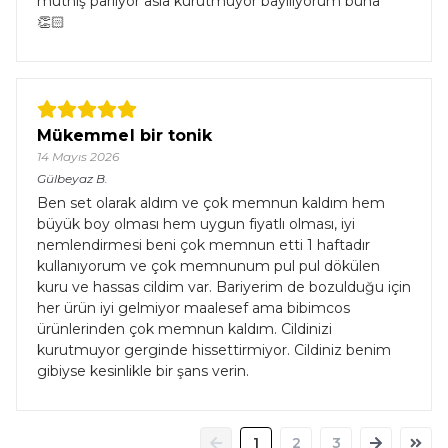
müthiş parlıyor asla kurutmuyor bayılıyorum buna
👏🏻
Mükemmel bir tonik
14 Mayıs 2026
Gülbeyaz
B.
Ben set olarak aldım ve çok memnun kaldım hem
büyük boy olması hem uygun fiyatlı olması, iyi
nemlendirmesi beni çok memnun etti 1 haftadır
kullanıyorum ve çok memnunum pul pul dökülen
kuru ve hassas cildim var. Bariyerim de bozulduğu için
her ürün iyi gelmiyor maalesef ama bibimcos
ürünlerinden çok memnun kaldım. Cildinizi
kurutmuyor gerginde hissettirmiyor. Cildiniz benim
gibiyse kesinlikle bir şans verin.
1
2
3