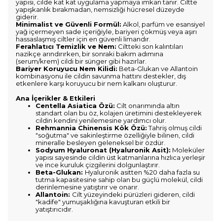
yapısı, cilde kat kat uygulama yapmaya imkan tanır. Ciltte
yapışkanlık bırakmadan, nemsizliği hücresel düzeyde
giderir.
Minimalist ve Güvenli Formül:
Alkol, parfüm ve esansiyel
yağ içermeyen sade içeriğiyle, bariyeri çökmüş veya aşırı
hassaslaşmış ciltler için en güvenli limandır.
Ferahlatıcı Temizlik ve Nem:
Ciltteki son kalıntıları
nazikçe arındırırken, bir sonraki bakım adımına
(serum/krem) cildi bir sünger gibi hazırlar.
Bariyer Koruyucu Nem Kilidi:
Beta-Glukan ve Allantoin
kombinasyonu ile cildin savunma hattını destekler, dış
etkenlere karşı koruyucu bir nem kalkanı oluşturur.
Ana İçerikler & Etkileri
Centella Asiatica Özü:
Cilt onarımında altın
standart olan bu öz, kolajen üretimini destekleyerek
cildin kendini yenilemesine yardımcı olur.
Rehmannia Chinensis Kök Özü:
Tahriş olmuş cildi
"soğutma" ve sakinleştirme özelliğiyle bilinen, cildi
mineralle besleyen geleneksel bir özdür.
Sodyum Hyaluronat (Hyaluronik Asit):
Moleküler
yapısı sayesinde cildin üst katmanlarına hızlıca yerleşir
ve ince kuruluk çizgilerini dolgunlaştırır.
Beta-Glukan:
Hyaluronik asitten %20 daha fazla su
tutma kapasitesine sahip olan bu güçlü molekül, cildi
derinlemesine yatıştırır ve onarır.
Allantoin:
Cilt yüzeyindeki pürüzleri gideren, cildi
"kadife" yumuşaklığına kavuşturan etkili bir
yatıştırıcıdır.