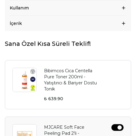
Kullanım
İçerik
Sana Özel Kısa Süreli Teklif!
Bibimcos Cica Centella
Pure Toner 200ml -
Yatıştırıcı & Bariyer Dostu
Tonik
₺ 639.90
MJCARE Soft Face
Peeling Pad 2'li -