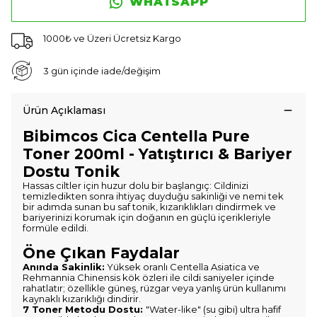
WHATSAPP
1000₺ ve Üzeri Ücretsiz Kargo
3 gün içinde iade/değişim
Ürün Açıklaması
Bibimcos Cica Centella Pure
Toner 200ml - Yatıştırıcı & Bariyer
Dostu Tonik
Hassas ciltler için huzur dolu bir başlangıç: Cildinizi
temizledikten sonra ihtiyaç duyduğu sakinliği ve nemi tek
bir adımda sunan bu saf tonik, kızarıklıkları dindirmek ve
bariyerinizi korumak için doğanın en güçlü içerikleriyle
formüle edildi.
Öne Çıkan Faydalar
Anında Sakinlik:
Yüksek oranlı Centella Asiatica ve
Rehmannia Chinensis kök özleri ile cildi saniyeler içinde
rahatlatır; özellikle güneş, rüzgar veya yanlış ürün kullanımı
kaynaklı kızarıklığı dindirir.
7 Toner Metodu Dostu:
"Water-like" (su gibi) ultra hafif