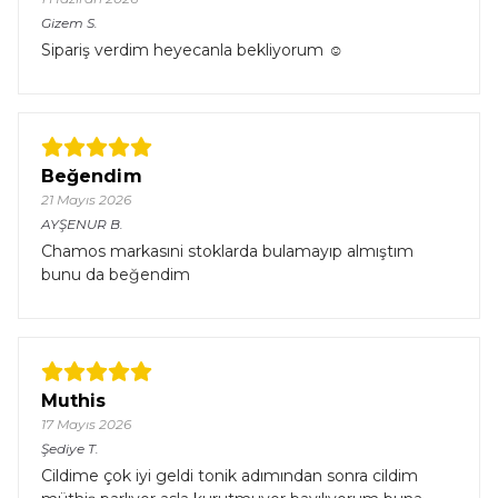
Gizem
S.
Sipariş verdim heyecanla bekliyorum ☺️
Beğendim
21 Mayıs 2026
AYŞENUR
B.
Chamos markasıni stoklarda bulamayıp almıştım
bunu da beğendim
Muthis
17 Mayıs 2026
Şediye
T.
Cildime çok iyi geldi tonik adımından sonra cildim