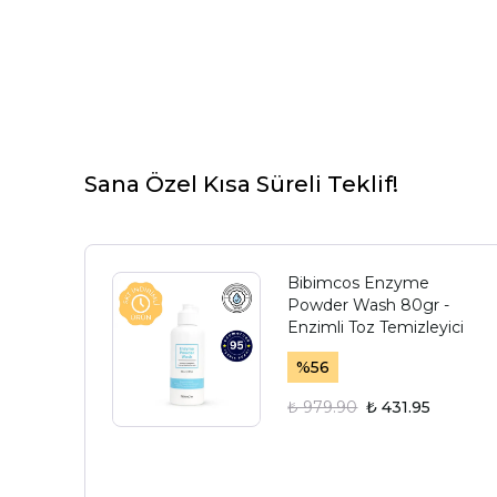
Sana Özel Kısa Süreli Teklif!
Bibimcos Enzyme
Powder Wash 80gr -
Enzimli Toz Temizleyici
%
56
₺ 979.90
₺ 431.95