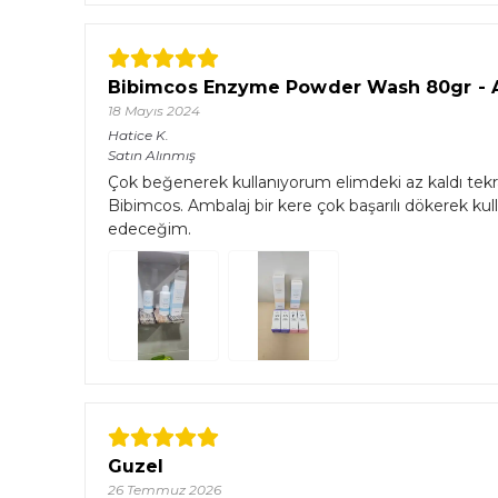
Bibimcos Enzyme Powder Wash 80gr - Ar
18 Mayıs 2024
Hatice
K.
Satın Alınmış
Çok beğenerek kullanıyorum elimdeki az kaldı tekra
Bibimcos. Ambalaj bir kere çok başarılı dökerek kull
edeceğim.
Guzel
26 Temmuz 2026