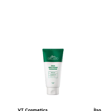
VT Cosmetics
İlso