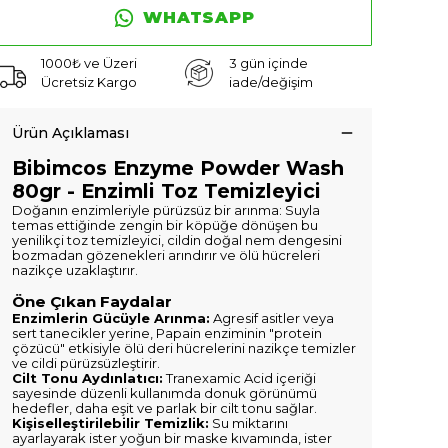
WHATSAPP
1000₺ ve Üzeri
3 gün içinde
Ücretsiz Kargo
iade/değişim
Ürün Açıklaması
Bibimcos Enzyme Powder Wash
80gr - Enzimli Toz Temizleyici
Doğanın enzimleriyle pürüzsüz bir arınma: Suyla
temas ettiğinde zengin bir köpüğe dönüşen bu
yenilikçi toz temizleyici, cildin doğal nem dengesini
bozmadan gözenekleri arındırır ve ölü hücreleri
nazikçe uzaklaştırır.
Öne Çıkan Faydalar
Enzimlerin Gücüyle Arınma:
Agresif asitler veya
sert tanecikler yerine, Papain enziminin "protein
çözücü" etkisiyle ölü deri hücrelerini nazikçe temizler
ve cildi pürüzsüzleştirir.
Cilt Tonu Aydınlatıcı:
Tranexamic Acid içeriği
sayesinde düzenli kullanımda donuk görünümü
hedefler, daha eşit ve parlak bir cilt tonu sağlar.
Kişiselleştirilebilir Temizlik:
Su miktarını
ayarlayarak ister yoğun bir maske kıvamında, ister