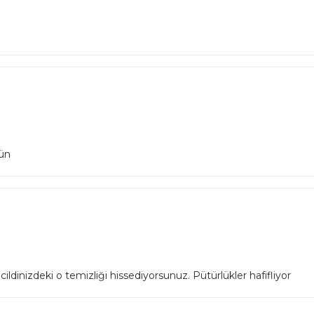
rün
ldinizdeki o temizliği hissediyorsunuz. Pütürlükler hafifliyor