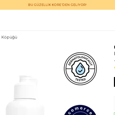
BU GÜZELLİK KORE'DEN GELİYOR!
e Köpüğü