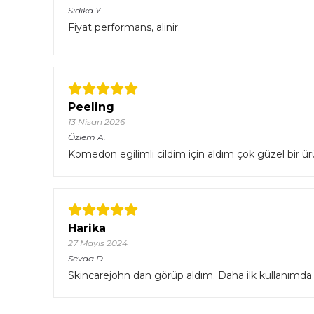
Sidika
Y.
Fiyat performans, alinir.
Peeling
13 Nisan 2026
Özlem
A.
Komedon egilimli cildim için aldım çok güzel bir ü
Harika
27 Mayıs 2024
Sevda
D.
Skincarejohn dan görüp aldım. Daha ilk kullanımda ci