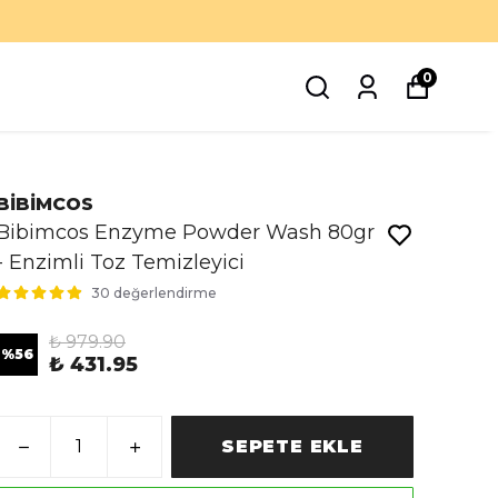
0
BİBİMCOS
Bibimcos Enzyme Powder Wash 80gr
- Enzimli Toz Temizleyici
30 değerlendirme
₺ 979.90
%
56
₺ 431.95
SEPETE EKLE