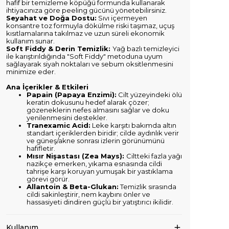
hafif bir temizleme köpüğü formunda kullanarak
ihtiyacınıza göre peeling gücünü yönetebilirsiniz.
Seyahat ve Doğa Dostu:
Sıvı içermeyen
konsantre toz formuyla dökülme riski taşımaz, uçuş
kısıtlamalarına takılmaz ve uzun süreli ekonomik
kullanım sunar.
Soft Fiddy & Derin Temizlik:
Yağ bazlı temizleyici
ile karıştırıldığında "Soft Fiddy" metoduna uyum
sağlayarak siyah noktaları ve sebum oksitlenmesini
minimize eder.
Ana İçerikler & Etkileri
Papain (Papaya Enzimi):
Cilt yüzeyindeki ölü
keratin dokusunu hedef alarak çözer;
gözeneklerin nefes almasını sağlar ve doku
yenilenmesini destekler.
Tranexamic Acid:
Leke karşıtı bakımda altın
standart içeriklerden biridir; cilde aydınlık verir
ve güneş/akne sonrası izlerin görünümünü
hafifletir.
Mısır Nişastası (Zea Mays):
Ciltteki fazla yağı
nazikçe emerken, yıkama esnasında cildi
tahrişe karşı koruyan yumuşak bir yastıklama
görevi görür.
Allantoin & Beta-Glukan:
Temizlik sırasında
cildi sakinleştirir, nem kaybını önler ve
hassasiyeti dindiren güçlü bir yatıştırıcı ikilidir.
Kullanım