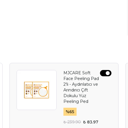
MJCARE Soft
Face Peeling Pad
2'li - Aydınlatıcı ve
Arındırıcı Çift
Dokulu Yüz
Peeling Ped
%
65
₺ 239.90
₺ 83.97