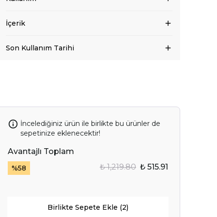
İçerik
Son Kullanım Tarihi
İncelediğiniz ürün ile birlikte bu ürünler de
sepetinize eklenecektir!
Avantajlı Toplam
₺ 1,219.80
₺ 515.91
%
58
Birlikte Sepete Ekle (2)