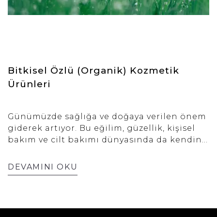
Bitkisel Özlü (Organik) Kozmetik
Ürünleri
Günümüzde sağlığa ve doğaya verilen önem
giderek artıyor. Bu eğilim, güzellik, kişisel
bakım ve cilt bakımı dünyasında da kendini
gösteriyor. Artık pek çok insan cilt
bakımında kimyasal içerikler yerine daha
DEVAMINI OKU
doğal ve bitkisel içerikli ürünleri tercih
ediyor. Dolayısıyla bitkisel özlü ürünler hem
cildinizi hem de doğayı koruma amacını bir
araya getiriyor.