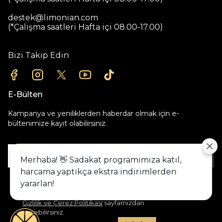
destek@limonian.com
(*Çalışma saatleri Hafta içi 08.00-17.00)
Bizi Takip Edin
E-Bülten
Kampanya ve yeniliklerden haberdar olmak için e-
bültenimize kayıt olabilirsiniz.
Gönder
Merhaba! 👋 Sadakat programımıza katıl,
harcama yaptıkça ekstra indirimlerden
Alışveriş deneyiminizi iyileştirmek için
yararlan!
yasal düzenlemelere uygun çerezler
(cookies) kullanıyoruz. Detaylı bilgiye
Gizlilik ve Çerez Politikası
sayfamızdan
erişebilirsiniz.