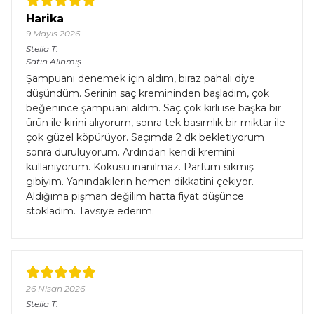
Harika
9 Mayıs 2026
Stella
T.
Satın Alınmış
Şampuanı denemek için aldım, biraz pahalı diye
düşündüm. Serinin saç kremininden başladım, çok
beğenince şampuanı aldım. Saç çok kirli ise başka bir
ürün ile kirini alıyorum, sonra tek basımlık bir miktar ile
çok güzel köpürüyor. Saçımda 2 dk bekletiyorum
sonra duruluyorum. Ardından kendi kremini
kullanıyorum. Kokusu inanılmaz. Parfüm sıkmış
gibiyim. Yanındakilerin hemen dikkatini çekiyor.
Aldığıma pişman değilim hatta fiyat düşünce
stokladım. Tavsiye ederim.
26 Nisan 2026
Stella
T.