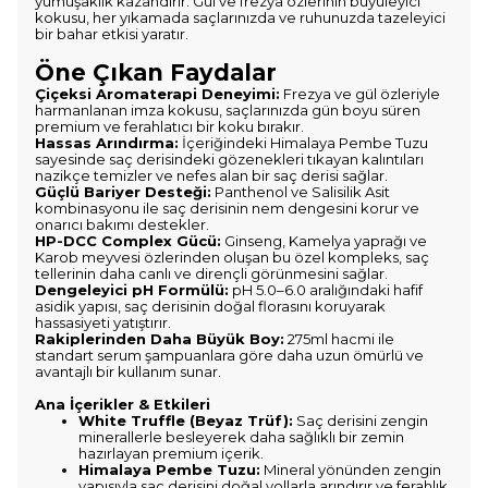
yumuşaklık kazandırır. Gül ve frezya özlerinin büyüleyici
kokusu, her yıkamada saçlarınızda ve ruhunuzda tazeleyici
bir bahar etkisi yaratır.
Öne Çıkan Faydalar
Çiçeksi Aromaterapi Deneyimi:
Frezya ve gül özleriyle
harmanlanan imza kokusu, saçlarınızda gün boyu süren
premium ve ferahlatıcı bir koku bırakır.
Hassas Arındırma:
İçeriğindeki Himalaya Pembe Tuzu
sayesinde saç derisindeki gözenekleri tıkayan kalıntıları
nazikçe temizler ve nefes alan bir saç derisi sağlar.
Güçlü Bariyer Desteği:
Panthenol ve Salisilik Asit
kombinasyonu ile saç derisinin nem dengesini korur ve
onarıcı bakımı destekler.
HP-DCC Complex Gücü:
Ginseng, Kamelya yaprağı ve
Karob meyvesi özlerinden oluşan bu özel kompleks, saç
tellerinin daha canlı ve dirençli görünmesini sağlar.
Dengeleyici pH Formülü:
pH 5.0–6.0 aralığındaki hafif
asidik yapısı, saç derisinin doğal florasını koruyarak
hassasiyeti yatıştırır.
Rakiplerinden Daha Büyük Boy:
275ml hacmi ile
standart serum şampuanlara göre daha uzun ömürlü ve
avantajlı bir kullanım sunar.
Ana İçerikler & Etkileri
White Truffle (Beyaz Trüf):
Saç derisini zengin
minerallerle besleyerek daha sağlıklı bir zemin
hazırlayan premium içerik.
Himalaya Pembe Tuzu:
Mineral yönünden zengin
yapısıyla saç derisini doğal yollarla arındırır ve ferahlık