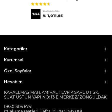
₺ 2,209.90
%
54
₺ 1,011.95
Kategoriler
Kurumsal
Özel Sayfalar
Hesabım
KARAELMAS MAH. AMIRAL TEVFIK SARGUT SK.
SUAT ÜSTÜN YAPI NO: 13 E MERKEZ/ ZONGULDAK
0850 305 6751
(*Çalışma saatleri Hafta içi 08.00-17.00)