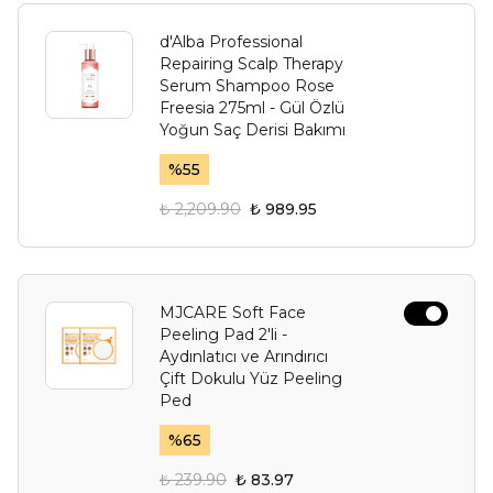
d'Alba Professional
Repairing Scalp Therapy
Serum Shampoo Rose
Freesia 275ml - Gül Özlü
Yoğun Saç Derisi Bakımı
%
55
₺ 2,209.90
₺ 989.95
MJCARE Soft Face
Peeling Pad 2'li -
Aydınlatıcı ve Arındırıcı
Çift Dokulu Yüz Peeling
Ped
%
65
₺ 239.90
₺ 83.97