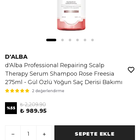
D'ALBA
d'Alba Professional Repairing Scalp
Therapy Serum Shampoo Rose Freesia
275ml - Gül Özlü Yoğun Saç Derisi Bakımı
2 değerlendirme
₺ 2,209.90
%
55
₺ 989.95
SEPETE EKLE