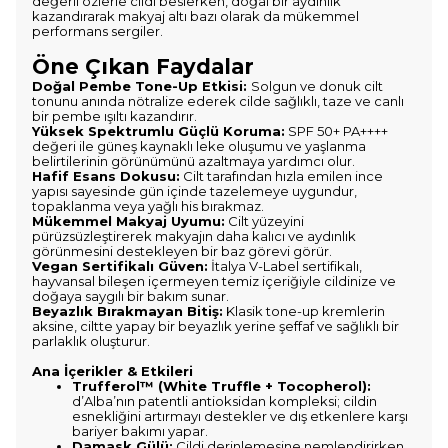
değerli özlerle cildi beslerken, doğal bir aydınlık
kazandırarak makyaj altı bazı olarak da mükemmel
performans sergiler.
Öne Çıkan Faydalar
Doğal Pembe Tone-Up Etkisi:
Solgun ve donuk cilt
tonunu anında nötralize ederek cilde sağlıklı, taze ve canlı
bir pembe ışıltı kazandırır.
Yüksek Spektrumlu Güçlü Koruma:
SPF 50+ PA++++
değeri ile güneş kaynaklı leke oluşumu ve yaşlanma
belirtilerinin görünümünü azaltmaya yardımcı olur.
Hafif Esans Dokusu:
Cilt tarafından hızla emilen ince
yapısı sayesinde gün içinde tazelemeye uygundur,
topaklanma veya yağlı his bırakmaz.
Mükemmel Makyaj Uyumu:
Cilt yüzeyini
pürüzsüzleştirerek makyajın daha kalıcı ve aydınlık
görünmesini destekleyen bir baz görevi görür.
Vegan Sertifikalı Güven:
İtalya V-Label sertifikalı,
hayvansal bileşen içermeyen temiz içeriğiyle cildinize ve
doğaya saygılı bir bakım sunar.
Beyazlık Bırakmayan Bitiş:
Klasik tone-up kremlerin
aksine, ciltte yapay bir beyazlık yerine şeffaf ve sağlıklı bir
parlaklık oluşturur.
Ana İçerikler & Etkileri
Trufferol™ (White Truffle + Tocopherol):
d’Alba’nın patentli antioksidan kompleksi; cildin
esnekliğini artırmayı destekler ve dış etkenlere karşı
bariyer bakımı yapar.
Damask Gülü:
Cildi derinlemesine nemlendirirken,