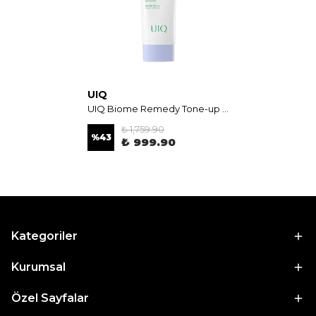
UIQ
UIQ Biome Remedy Tone-up Sun Cream Purple SPF50+ PA++++ 50ml - Mor Işıltılı & Aydınlatıcı Güneş Koruyucu Krem
₺ 1,759.90
%
43
₺ 999.90
Kategoriler
Kurumsal
Özel Sayfalar