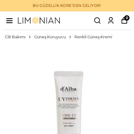
BU GÜZELLİK KORE'DEN GELİYOR!
0
Cilt Bakımı
Güneş Koruyucu
Renkli Güneş Kremi