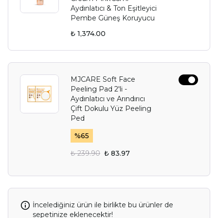
Aydınlatıcı & Ton Eşitleyici
Pembe Güneş Koruyucu
₺ 1,374.00
MJCARE Soft Face
Peeling Pad 2'li -
Aydınlatıcı ve Arındırıcı
Çift Dokulu Yüz Peeling
Ped
%
65
₺ 239.90
₺ 83.97
İncelediğiniz ürün ile birlikte bu ürünler de
sepetinize eklenecektir!