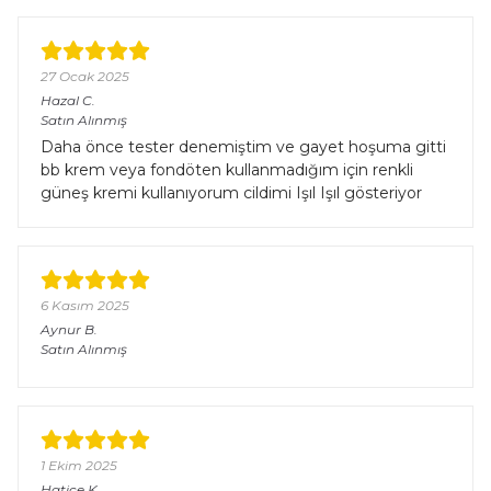
27 Ocak 2025
Hazal
C.
Satın Alınmış
Daha önce tester denemiştim ve gayet hoşuma gitti
bb krem veya fondöten kullanmadığım için renkli
güneş kremi kullanıyorum cildimi Işıl Işıl gösteriyor
6 Kasım 2025
Aynur
B.
Satın Alınmış
1 Ekim 2025
Hatice
K.