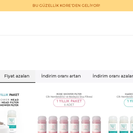
BU GÜZELLİK KORE'DEN GELİYOR!
Fiyat azalan
İndirim oranı artan
İndirim oranı azala