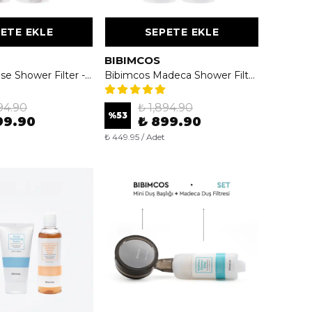
ETE EKLE
SEPETE EKLE
BIBIMCOS
Bibimcos Rose Shower Filter - Gül Özlü Duş Filtresi 2'li (4 Aylık Paket)
Bibimcos Madeca Shower Filter 160g - Cilt Nemlendirici ve Besleyici Duş Filtresi 2'li (4 Aylık Paket)
94.90
₺ 1,894.90
%
53
99.90
₺ 899.90
₺ 449.95 / Adet