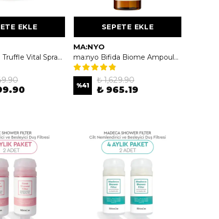
ETE EKLE
SEPETE EKLE
MA:NYO
d’Alba White Truffle Vital Spray Serum 100ml - Yoğun Nemlendirici & Canlandırıcı Pembe Sprey Serum
ma:nyo Bifida Biome Ampoule Toner 400ml - Bifida İçeren Ampul Tonik
49.90
₺ 1,629.90
%
41
99.90
₺ 965.19