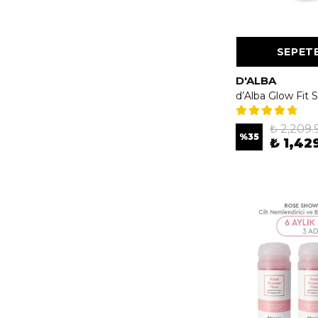
SEPETE
D'ALBA
₺ 2,209.
%
35
₺ 1,42