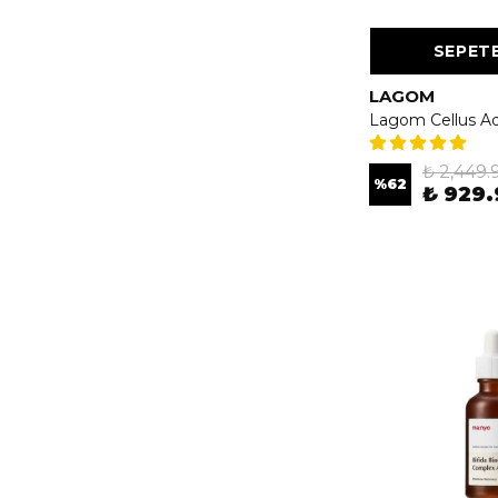
SEPETE
LAGOM
₺ 2,449.
%
62
₺ 929.