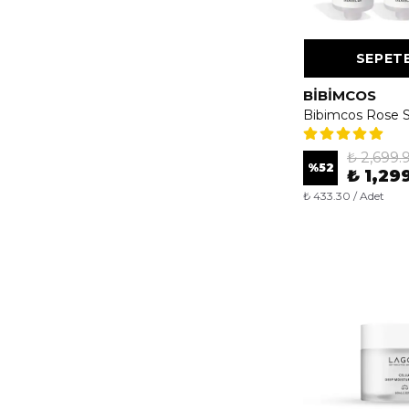
SEPETE
BIBIMCOS
₺ 2,699.
%
52
₺ 1,29
₺ 433.30 / Adet