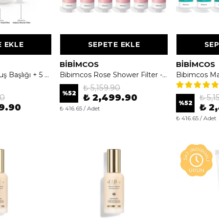
 EKLE
SEPETE EKLE
SEP
BIBIMCOS
BIBIMCOS
Bibimcos Mini Duş Başlığı + 5 Yedek Filtre + 6 Madeca Duş Filtresi (1 Yıllık Set)
Bibimcos Rose Shower Filter - Gül Özlü Duş Filtresi 6'lı (1 Yıllık Paket)
₺ 5,159.90
%
52
₺ 2,499.90
90
₺ 5,1
%
52
9.90
₺ 2
₺ 416.65 / Adet
₺ 416.65 / Adet