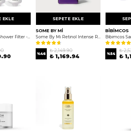
 EKLE
SEPETE EKLE
SEP
SOME BY MI
BIBIMCOS
Bibimcos Rose Shower Filter - Gül Özlü Duş Filtresi 3'lü (6 Aylık Paket)
Some By Mi Retinol Intense Reactiviating Serum 30ml – Retinol İçeren Serum
90
₺ 2,149.90
₺ 2,
%
46
%
54
9.90
₺ 1,169.94
₺ 1,