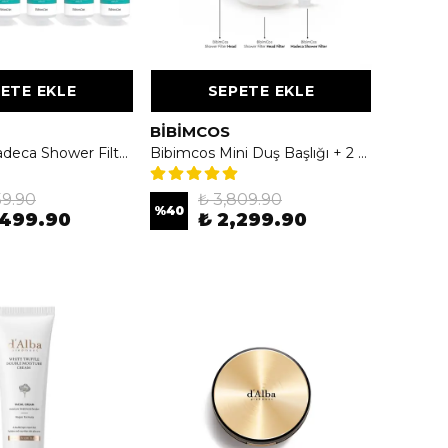
ETE EKLE
SEPETE EKLE
BIBIMCOS
Bibimcos Madeca Shower Filter 160g - Cilt Nemlendirici ve Besleyici Duş Filtresi 6'lı (1 Yıllık Paket)
Bibimcos Mini Duş Başlığı + 2 Yedek Filtre + 3 Madeca Duş Filtresi (6 Aylık Set)
59.90
₺ 3,809.90
%
40
,499.90
₺ 2,299.90