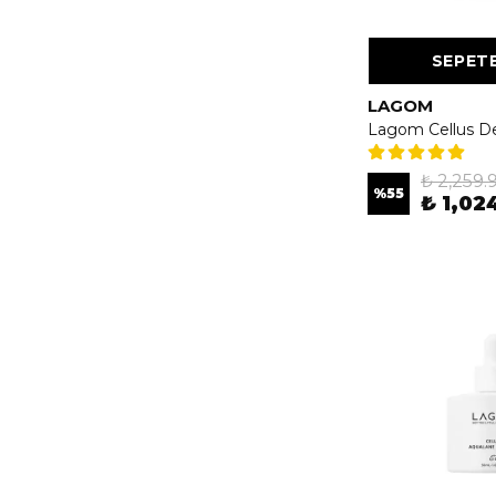
SEPETE
LAGOM
₺ 2,259.
%
55
₺ 1,02