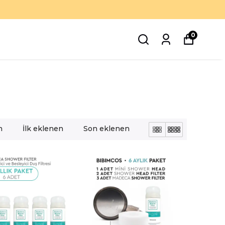
0
n
İlk eklenen
Son eklenen