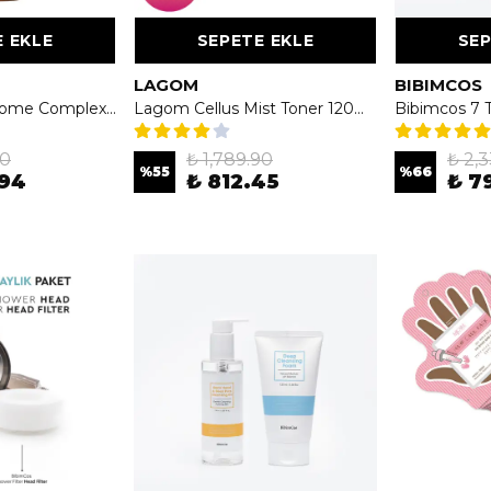
 EKLE
SEPETE EKLE
SEP
LAGOM
BIBIMCOS
ma:nyo Bifida Bıome Complex Ampoule 30ml - Bifida İçeren Kompleks Ampul
Lagom Cellus Mist Toner 120ml - Nemlendirici Mist Tonik
Bibimcos 7 
90
₺ 1,789.90
₺ 2,
%
55
%
66
.94
₺ 812.45
₺ 7