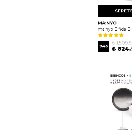
SEPETE
MA:NYO
₺ 1,509.
%
45
₺ 824