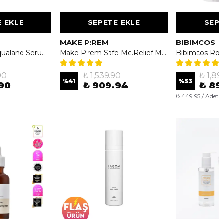
 EKLE
SEPETE EKLE
SEP
MAKE P:REM
BIBIMCOS
Lagom Cellus Aqualane Serum 50ml - Yoğun Nemlendirici Serum
Make P:rem Safe Me.Relief Moisture Cream 12 80ml
90
₺ 1,539.90
₺ 1,8
%
41
%
53
90
₺ 909.94
₺ 8
₺ 449.95 / Adet