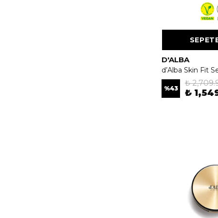
SEPETE
D'ALBA
₺ 2,709.
%
43
₺ 1,54