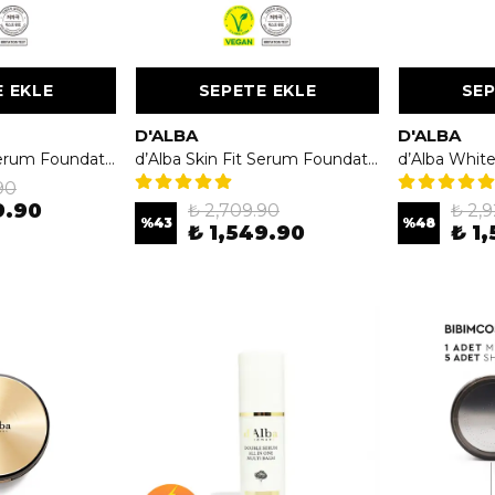
 EKLE
SEPETE EKLE
SEP
D'ALBA
D'ALBA
d’Alba Skin Fit Serum Foundation SPF 50+ PA+++ No21 30ml - İpeksi Bitişli Serum Fondöten
d’Alba Skin Fit Serum Foundation SPF 50+ PA+++ No23 30ml - İpeksi Bitişli Serum Fondöten
90
9.90
₺ 2,709.90
₺ 2,
%
43
%
48
₺ 1,549.90
₺ 1