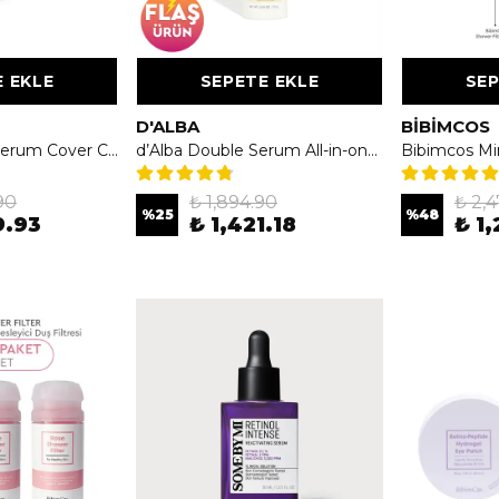
 EKLE
SEPETE EKLE
SEP
D'ALBA
BIBIMCOS
d’Alba Glow Fit Serum Cover Cushion SPF 50+ PA+++ No23 – Serum Katkılı Işıltılı Kapatıcı Cushion
d’Alba Double Serum All-in-one Multi Balm 10gr - Çift Etkili Aydınlatıcı & Kırışıklık Karşıtı Bakım Stick’i
90
₺ 1,894.90
₺ 2,
%
25
%
48
9.93
₺ 1,421.18
₺ 1