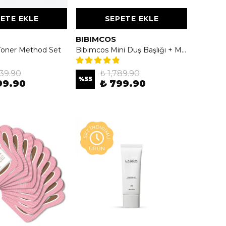
ETE EKLE
SEPETE EKLE
BIBIMCOS
Toner Method Set
Bibimcos Mini Duş Başlığı + Madeca Duş Filtresi
339.90
₺ 1,789.90
%
55
99.90
₺ 799.90