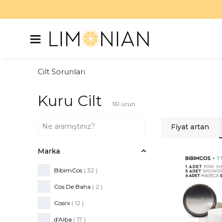
Cilt Sorunları
Kuru Cilt
161
ürün
Fiyat artan
Marka
BibimCos
( 32 )
Cos De Baha
( 2 )
Cosrx
( 12 )
d'Alba
( 17 )