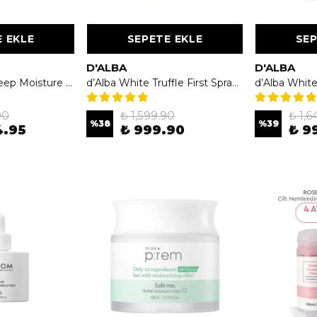
 EKLE
SEPETE EKLE
SEP
D'ALBA
D'ALBA
Lagom Cellus Deep Moisture Cream 60ml - Yoğun Nemlendirici Krem
d’Alba White Truffle First Spray Serum 100ml - Çok Fonksiyonlu Besleyici & Işıltı Verici Sprey Serum
90
₺ 1,599.90
₺ 1,6
%
38
%
39
4.95
₺ 999.90
₺ 9