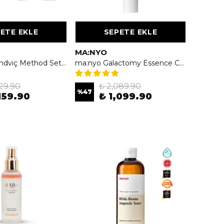
ETE EKLE
SEPETE EKLE
MA:NYO
Bibimcos Sandviç Method Set - Bariyer Koruyucu & Yaşlanma Belirtileri Karşıtı Bakım
ma:nyo Galactomy Essence Cream 50ml - Aydınlatıcı Maya Özlü Krem
529.90
₺ 2,089.90
%
47
159.90
₺ 1,099.90