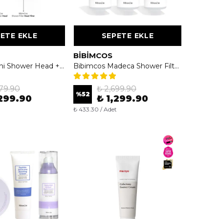
ETE EKLE
SEPETE EKLE
BIBIMCOS
Bibimcos Mini Shower Head + 5 Adet Yedek Filtre ( 1 Yıllık Set)
Bibimcos Madeca Shower Filter 160g - Cilt Nemlendirici ve Besleyici Duş Filtresi 3'lü (6 Aylık Paket)
479.90
₺ 2,699.90
%
52
,299.90
₺ 1,299.90
₺ 433.30 / Adet