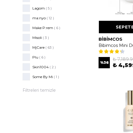
Lagom
( 5 )
ma:nyo
( 12 )
SEPETE
Make P:rem
( 6 )
Misoli
( 3 )
BIBIMCOS
MjCare
( 63 )
Plu
( 6 )
₺ 7,189.
%
36
₺ 4,59
Skin1004
( 2 )
Some By Mi
( 1 )
Filtreleri temizle