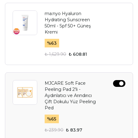
ma:nyo Hyaluron
Hydrating Sunscreen
50ml - Spf 50+ Güneş
Kremi
%
63
₺ 1,629.90
₺ 608.81
MJCARE Soft Face
Peeling Pad 2'li -
Aydınlatıcı ve Arındırıcı
Çift Dokulu Yüz Peeling
Ped
%
65
₺ 239.90
₺ 83.97