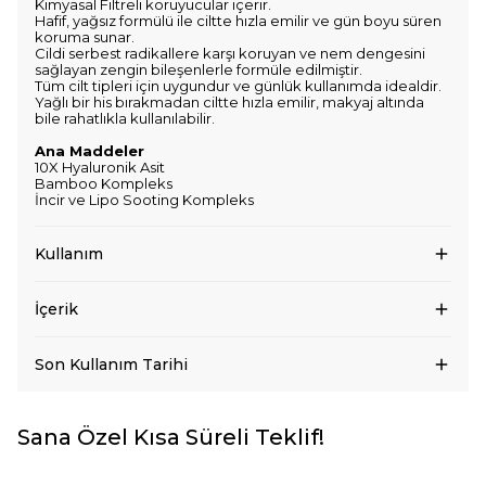
Kimyasal Filtreli koruyucular içerir.
Hafif, yağsız formülü ile ciltte hızla emilir ve gün boyu süren
koruma sunar.
Cildi serbest radikallere karşı koruyan ve nem dengesini
sağlayan zengin bileşenlerle formüle edilmiştir.
Tüm cilt tipleri için uygundur ve günlük kullanımda idealdir.
Yağlı bir his bırakmadan ciltte hızla emilir, makyaj altında
bile rahatlıkla kullanılabilir.
Ana Maddeler
10X Hyaluronik Asit
Bamboo Kompleks
İncir ve Lipo Sooting Kompleks
Kullanım
İçerik
Son Kullanım Tarihi
Sana Özel Kısa Süreli Teklif!