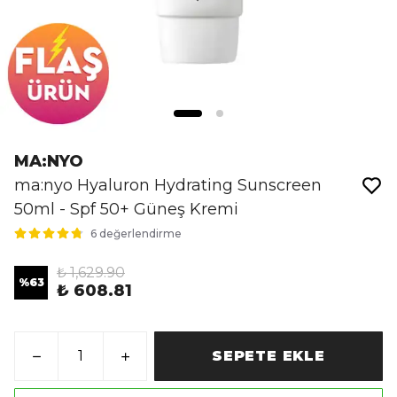
MA:NYO
ma:nyo Hyaluron Hydrating Sunscreen
50ml - Spf 50+ Güneş Kremi
6 değerlendirme
₺ 1,629.90
%
63
₺ 608.81
SEPETE EKLE