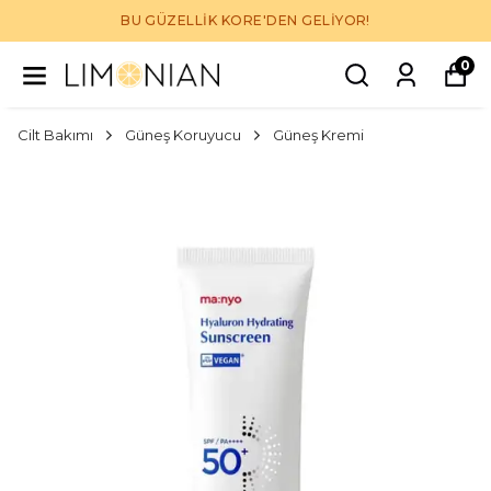
BU GÜZELLİK KORE'DEN GELİYOR!
0
Cilt Bakımı
Güneş Koruyucu
Güneş Kremi