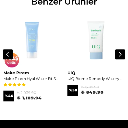
Benzer Ürünler
Make P:rem
UIQ
Make P:rem Hyal Water Fit Sun Cream 100ml - Nemlendirici Güneş Koruyucu Krem
UIQ Biome Remedy Watery Sun Cream SPF50+ PA++++ 50ml - Yeni Nesil Nemlendirici Güneş Kremi
₺ 1,709.90
%
50
₺ 849.90
₺ 2,039.90
%
46
₺ 1,109.94