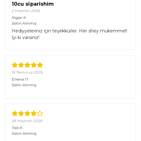
10cu siparishim
2 Haziran 2026
Nigar
K.
Satın Alınmış
Hediyyeleriniz için teşekkürler. Her shey mukemmel!
İyi ki varsınız!
19 Temmuz 2026
Елена
П.
Satın Alınmış
28 Haziran 2026
Tais
K.
Satın Alınmış