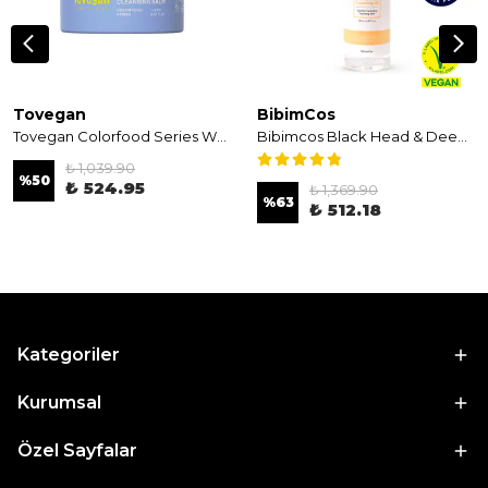
Tovegan
BibimCos
Tovegan Colorfood Series White Wholesome Cleansing Balm 120ml - Temizleyici Balm
Bibimcos Black Head & Deep Pore Cleansing Oil 150ml - Siyah Nokta ve Gözenek Temizleyici Yağ
₺ 1,039.90
%
50
₺ 524.95
₺ 1,369.90
%
63
₺ 512.18
Kategoriler
Kurumsal
Özel Sayfalar