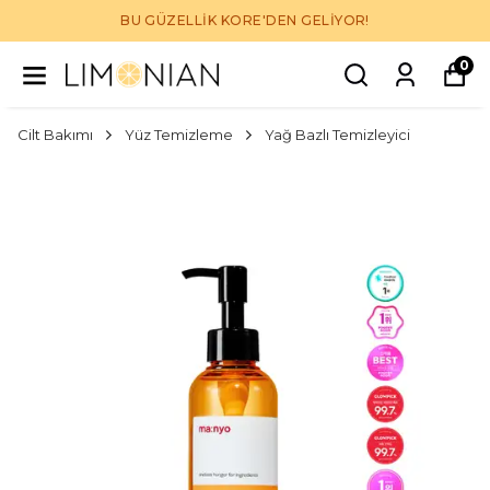
BU GÜZELLİK KORE'DEN GELİYOR!
0
Cilt Bakımı
Yüz Temizleme
Yağ Bazlı Temizleyici