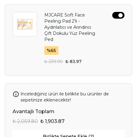
MJCARE Soft Face
Peeling Pad 2'li -
Aydınlatıcı ve Arındırıcı
Çift Dokulu Yüz Peeling
Ped
%
65
₺ 239.90
₺ 83.97
İncelediğiniz ürün ile birlikte bu ürünler de
sepetinize eklenecektir!
Avantajlı Toplam
₺ 2,059.80
₺ 1,903.87
Birlikte Sepete Ekle (2)