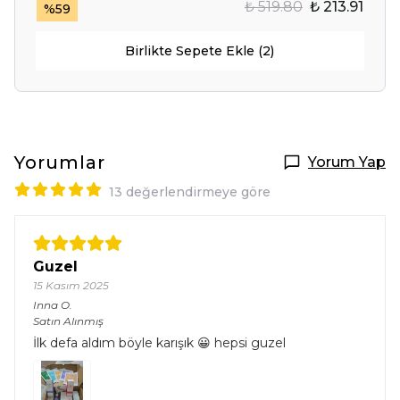
₺ 519.80
₺ 213.91
%
59
Birlikte Sepete Ekle (2)
Yorumlar
Yorum Yap
13 değerlendirmeye göre
Guzel
15 Kasım 2025
Inna
O.
Satın Alınmış
İlk defa aldım böyle karışık 😀 hepsi guzel