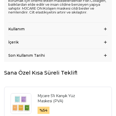
korumak için önemli etken maddelerdendir Fish Collagen,
balıklardan elde edilir ve insan cildine benzeyen yapıya
sahiptir. MJCARE ON Kolajen maskesi cildi besler ve
nemlendirir. Cilt elastikiyetini artırır ve sıkılaştırır.
Kullanım
İçerik
Son Kullanım Tarihi
Sana Özel Kısa Süreli Teklif!
Mjcare 5'li Karışık Yüz
Maskesi (PVA)
%
54