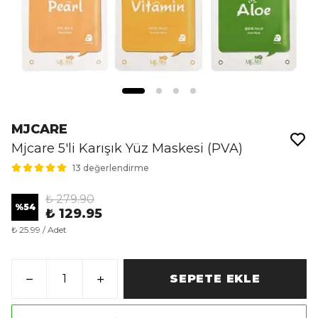
MJCARE
Mjcare 5'li Karışık Yüz Maskesi (PVA)
13 değerlendirme
₺ 279.90
%
54
₺ 129.95
₺ 25.99 / Adet
SEPETE EKLE