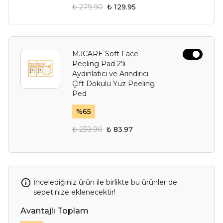
₺ 279.90
₺ 129.95
MJCARE Soft Face
Peeling Pad 2'li -
Aydınlatıcı ve Arındırıcı
Çift Dokulu Yüz Peeling
Ped
%
65
₺ 239.90
₺ 83.97
İncelediğiniz ürün ile birlikte bu ürünler de
sepetinize eklenecektir!
Avantajlı Toplam