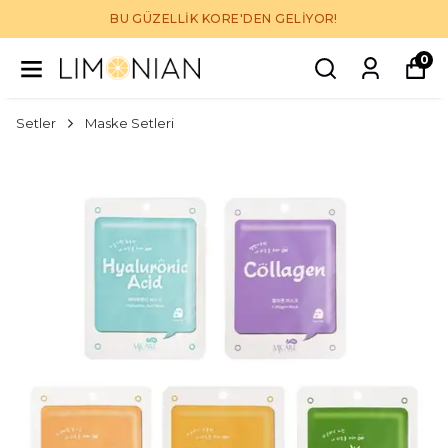
BU GÜZELLİK KORE'DEN GELİYOR!
0
Setler
Maske Setleri