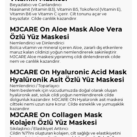
Beyazlatıcı ve Canlandırıcı
Niasinamit (Vitamin B3), Vitamin B5, Tokoferol (Vitamin E),
Vitamin B6 ve Vitamin C içerir. Cilt tonunu açar ve
beyazlatır. Cilde canlılık kazandırır.
MJCARE On Aloe Mask Aloe Vera
Özlü Yüz Maskesi
Nemlendirici ve Dinlendirici
Bolca vitamin ve mineral içeren Aloe, zararlı dış etkenlere
maruz kalan cildinizi yoğun nemlendirerek sakinleştirir.
MJCARE Aloe maskesi yıpranmış cildi dinlendirerek cilde
nem ve canlılık kazandırır.
MJCARE On Hyaluronic Acid Mask
Hyalüronik Asit Özlü Yüz Maskesi
Nemlendirici / Toparlayıcı
Nem beslemek için vücudumuzda doğal olarak oluşan
hyalüronik asit, soluk cildi yoğun nemlendirerek cilde
dolgunluk kazandırır. MJCARE ON Hyalüronik asit maskesi
ciltteki nemi uzun süre korur. Cilde esneklik ve yumuşaklık
kazandırır.
MJCARE On Collagen Mask
Kolajen Özlü Yüz Maskesi
Sıkılaştırıcı / Elastikiyet Arttırıcı
Cildin %77ini oluşturan kolajen, cilt sağlığı ve elastikiyetini