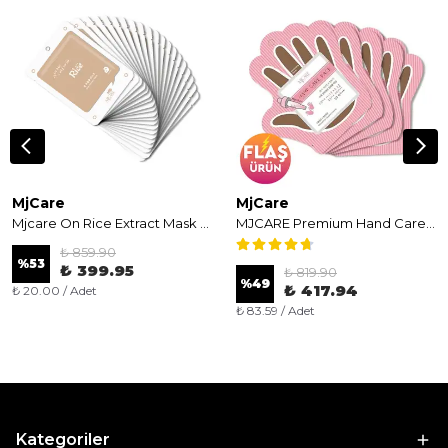
MjCare
MjCare
Mjcare On Rice Extract Mask 20'li - Pirinç Özlü Aydınlatıcı ve Nemlendirici Yüz Maskesi
MJCARE Premium Hand Care Pack 5'li - Aydınlatıcı ve Onarıcı Eldiven Tipi El Maskesi
₺ 859.90
%
53
₺ 399.95
₺ 819.90
%
49
₺ 417.94
₺ 20.00 / Adet
₺ 83.59 / Adet
Kategoriler