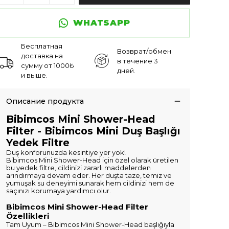
WHATSAPP
Бесплатная
Возврат/обмен
доставка на
в течение 3
сумму от 1000₺
дней.
и выше.
Описание продукта
Bibimcos Mini Shower-Head
Filter - Bibimcos Mini Duş Başlığı
Yedek Filtre
Duş konforunuzda kesintiye yer yok!
Bibimcos Mini Shower-Head için özel olarak üretilen
bu yedek filtre, cildinizi zararlı maddelerden
arındırmaya devam eder. Her duşta taze, temiz ve
yumuşak su deneyimi sunarak hem cildinizi hem de
saçınızı korumaya yardımcı olur.
Bibimcos Mini Shower-Head Filter
Özellikleri
Tam Uyum – Bibimcos Mini Shower-Head başlığıyla