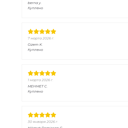
berna
y.
Куплено
7 марта 2026 г.
Gizem
K.
Куплено
1 марта 2026 г.
MEHMET
C.
Куплено
30 января 2026 г.
Hikmet Demircan
G.