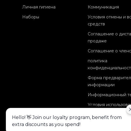
Личная гигиена
Коммуникация
Наборы
Условия отмены и в
средств
Соглашение о дист
продаже
Соглашение о членс
политика
конфиденциальност
Форма предварител
информации
Информационный т
Условия использова
Alışveriş deneyiminizi iyileştirmek için
Hello! 👋 Join our loyalty program, benefit from
yasal düzenlemelere uygun çerezler
extra discounts as you spend!
(cookies) kullanıyoruz. Detaylı bilgiye