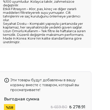
%100 uyumludur. Kolayca takılır, zahmetsizce
değiştirilir.
Etkili Filtrasyon – Klor, pas, kireç ve diğer zararlı
maddeleri filtreleyerek suyu yumuşatır. Cilt
tahrişlerini ve saç kuruluğunu önlemeye yardımcı
olur.
Seyahat Dostu – Kompakt yapısıyla çantanızda yer
kaplamaz, her seyahatinizde yedekli güven sağlar.
Uzun Ömürlü Kullanım – Tek filtre ile haftalarca süren
temizlik. Düzenli değişimle maksimum performans.
Made In Korea: Kore’nin kalite standartlarına göre
üretilmiştir.
Эти товары будут добавлены в вашу
корзину вместе с товаром, который вы
просматриваете!
Выгодная сумма
₺ 659.80
₺ 278.91
%
58