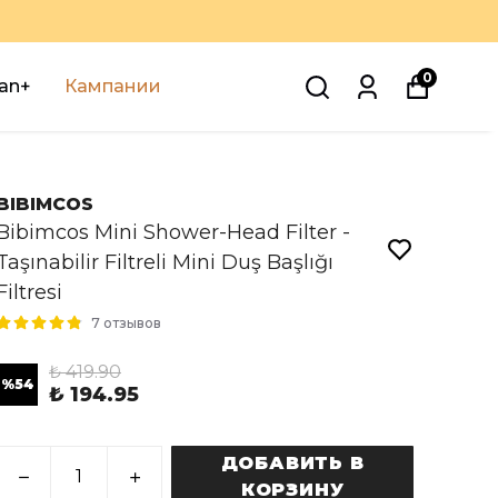
0
an+
Кампании
BIBIMCOS
Bibimcos Mini Shower-Head Filter -
Taşınabilir Filtreli Mini Duş Başlığı
Filtresi
7 отзывов
₺ 419.90
%
54
₺ 194.95
ДОБАВИТЬ В
КОРЗИНУ