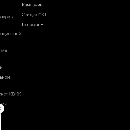
Кампании
Скидка СКТ!
озврата
Limonian+
анционной
тве
и
ьной
екст КВКК
ния