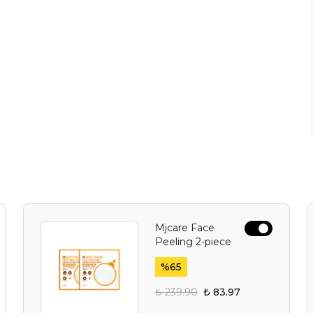
Mjcare Face
Peeling 2-piece
%
65
₺ 239.90
₺ 83.97