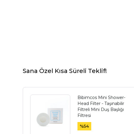
Sana Özel Kısa Süreli Teklif!
Bibimcos Mini Shower-
Head Filter - Taşınabilir
Filtreli Mini Duş Başlığı
Filtresi
%
54