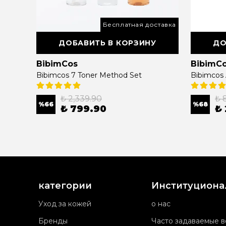
ставка
Бесплатная доставка
У
ДОБАВИТЬ В КОРЗИНУ
ДО
BibimCos
BibimC
Bibimcos Mini Duş Başlığı + 5 Yedek Filtre + 6 Madeca Duş Filtresi (1 Yıllık Set)
Bibimcos 7 Toner Method Set
Bibimcos
₺ 2,339.90
₺ 
%
66
%
68
₺ 799.90
₺
категории
Институцион
Уход за кожей
о нас
Бренды
Часто задаваемые 