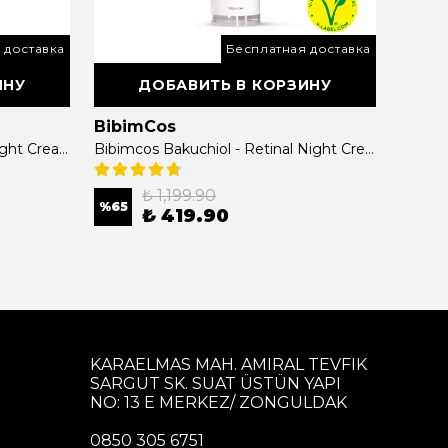
 доставка
Бесплатная доставка
ИНУ
ДОБАВИТЬ В КОРЗИНУ
BibimCos
Bibi
Bibimcos Bakuchiol Retinol Night Cream 15gr
Bibimcos Bakuchiol - Retinal Night Cream 30gr
₺ 1,199.90
%
65
%
63
₺ 419.90
KARAELMAS MAH. AMIRAL TEVFIK
SARGUT SK. SUAT ÜSTÜN YAPI
NO: 13 E MERKEZ/ ZONGULDAK
0850 305 6751