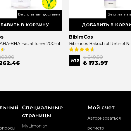
Бесплатная доставка
Бесплатная
БАВИТЬ В КОРЗИНУ
ДОБАВИТЬ В КОРЗ
os
BibimCos
 AHA-BHA Facial Toner 200ml
809.90
₺ 649.90
%
73
 262.46
₺ 173.97
альный
Специальные
Мой счет
страницы
Авторизоваться
MyLimonian
вопросы
регистр