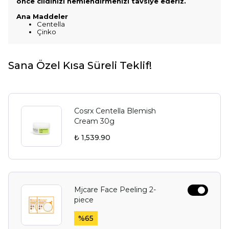
önce cildinizi nemlendirmenizi tavsiye ederiz.
Ana Maddeler
Centella
Çinko
Sana Özel Kısa Süreli Teklif!
Cosrx Centella Blemish
Cream 30g
₺ 1,539.90
Mjcare Face Peeling 2-
piece
%
65