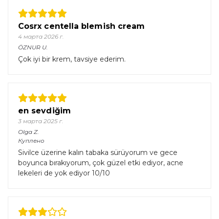
Cosrx centella blemish cream
4 марта 2026 г.
ÖZNUR
U.
Çok iyi bir krem, tavsiye ederim.
en sevdiğim
3 марта 2025 г.
Olga
Z.
Куплено
Sivilce üzerine kalın tabaka sürüyorum ve gece
boyunca bırakıyorum, çok güzel etki ediyor, acne
lekeleri de yok ediyor 10/10