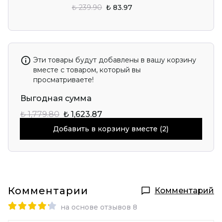
₺ 239.90
₺ 83.97
Эти товары будут добавлены в вашу корзину
вместе с товаром, который вы
просматриваете!
Выгодная сумма
₺ 1,779.80
₺ 1,623.87
Добавить в корзину вместе (2)
Комментарии
Комментарий
на основе отзывов 8