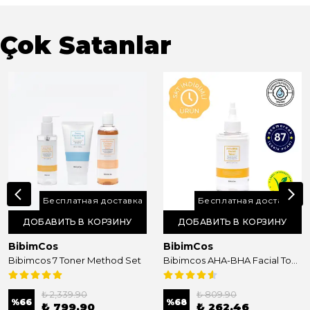
Çok Satanlar
Бесплатная доставка
Бесплатная доставка
ДОБАВИТЬ В КОРЗИНУ
ДОБАВИТЬ В КОРЗИНУ
BibimCos
BibimCos
Bibimcos 7 Toner Method Set
Bibimcos AHA-BHA Facial Toner 200ml
₺ 2,339.90
₺ 809.90
%
66
%
68
₺ 799.90
₺ 262.46