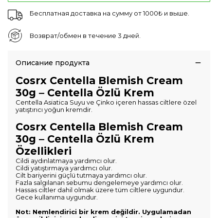
Бесплатная доставка на сумму от 1000₺ и выше.
Возврат/обмен в течение 3 дней.
Описание продукта
Cosrx Centella Blemish Cream
30g – Centella Özlü Krem
Centella Asiatica Suyu ve Çinko içeren hassas ciltlere özel
yatıştırıcı yoğun kremdir.
Cosrx Centella Blemish Cream
30g – Centella Özlü Krem
Özellikleri
Cildi aydınlatmaya yardımcı olur.
Cildi yatıştırmaya yardımcı olur.
Cilt bariyerini güçlü tutmaya yardımcı olur.
Fazla salgılanan sebumu dengelemeye yardımcı olur.
Hassas ciltler dahil olmak üzere tüm ciltlere uygundur.
Gece kullanıma uygundur.
Not: Nemlendirici bir krem değildir. Uygulamadan