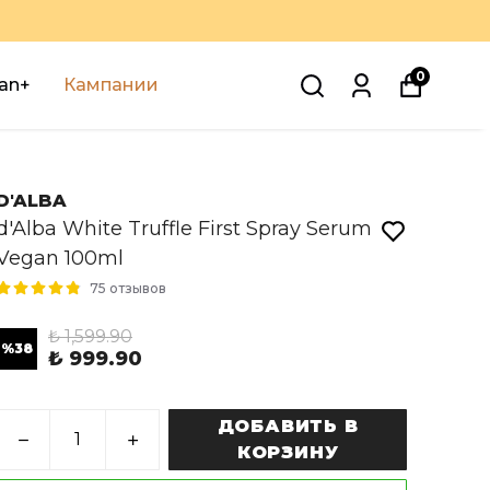
0
an+
Кампании
D'ALBA
d'Alba White Truffle First Spray Serum
Vegan 100ml
75 отзывов
₺ 1,599.90
%
38
₺ 999.90
ДОБАВИТЬ В
КОРЗИНУ