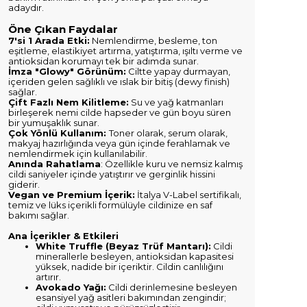
adaydır.
Öne Çıkan Faydalar
7'si 1 Arada Etki:
Nemlendirme, besleme, ton
eşitleme, elastikiyet artırma, yatıştırma, ışıltı verme ve
antioksidan korumayı tek bir adımda sunar.
İmza "Glowy" Görünüm:
Ciltte yapay durmayan,
içeriden gelen sağlıklı ve ıslak bir bitiş (dewy finish)
sağlar.
Çift Fazlı Nem Kilitleme:
Su ve yağ katmanları
birleşerek nemi cilde hapseder ve gün boyu süren
bir yumuşaklık sunar.
Çok Yönlü Kullanım:
Toner olarak, serum olarak,
makyaj hazırlığında veya gün içinde ferahlamak ve
nemlendirmek için kullanılabilir.
Anında Rahatlama
: Özellikle kuru ve nemsiz kalmış
cildi saniyeler içinde yatıştırır ve gerginlik hissini
giderir.
Vegan ve Premium İçerik:
İtalya V-Label sertifikalı,
temiz ve lüks içerikli formülüyle cildinize en saf
bakımı sağlar.
Ana İçerikler & Etkileri
White Truffle (Beyaz Trüf Mantarı):
Cildi
minerallerle besleyen, antioksidan kapasitesi
yüksek, nadide bir içeriktir. Cildin canlılığını
artırır.
Avokado Yağı:
Cildi derinlemesine besleyen
esansiyel yağ asitleri bakımından zengindir;