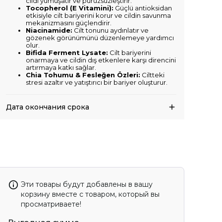
cildi yumuşatır ve pürüzsüzleştirir.
Tocopherol (E Vitamini):
Güçlü antioksidan
etkisiyle cilt bariyerini korur ve cildin savunma
mekanizmasını güçlendirir.
Niacinamide:
Cilt tonunu aydınlatır ve
gözenek görünümünü düzenlemeye yardımcı
olur.
Bifida Ferment Lysate:
Cilt bariyerini
onarmaya ve cildin dış etkenlere karşı direncini
artırmaya katkı sağlar.
Chia Tohumu & Fesleğen Özleri:
Ciltteki
stresi azaltır ve yatıştırıcı bir bariyer oluşturur.
Дата окончания срока
Эти товары будут добавлены в вашу
корзину вместе с товаром, который вы
просматриваете!