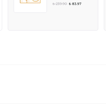
₺ 239.90
₺ 83.97