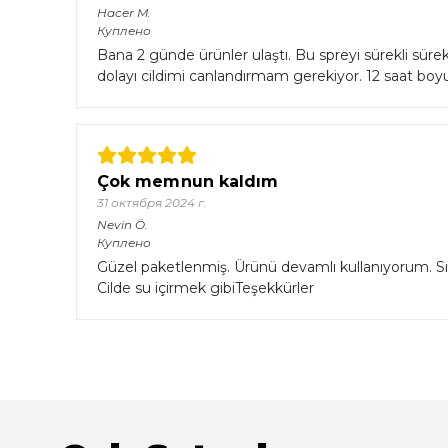
Hacer
M.
Куплено
Bana 2 günde ürünler ulaştı. Bu spreyi sürekli süre
dolayı cildimi canlandırmam gerekiyor. 12 saat bo
Çok memnun kaldım
31 октября 2024 г.
Nevin
Ö.
Куплено
Güzel paketlenmiş. Ürünü devamlı kullanıyorum. Sıv
Cilde su içirmek gibiTeşekkürler