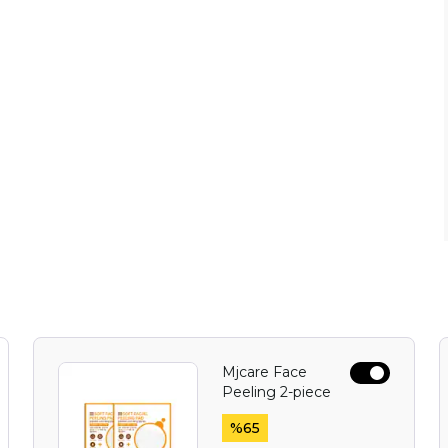
Mjcare Face
Peeling 2-piece
%
65