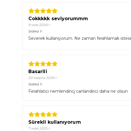
Cokkkkk seviyorummm
9 мая 2026 г.
Sidika
Y.
Severek kullaniyorum. Ne zaman ferahlamak istes
Basarili
20 марта 2026 г.
Sidika
Y.
Ferahlatici nemlendiricj canlandirici daha ne olsun
Sürekli kullanıyorum
7 мая 2025 г.