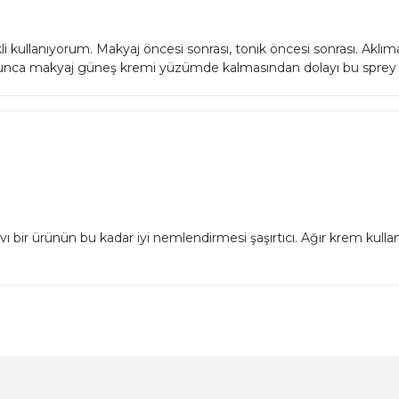
kli kullanıyorum. Makyaj öncesi sonrası, tonik öncesi sonrası. Akl
yunca makyaj güneş kremi yüzümde kalmasından dolayı bu sprey kur
ı bir ürünün bu kadar iyi nemlendirmesi şaşırtıcı. Ağır krem kull