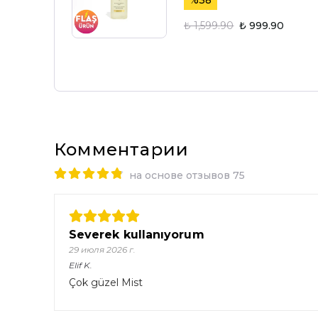
%
38
₺ 1,599.90
₺ 999.90
Комментарии
на основе отзывов 75
Severek kullanıyorum
29 июля 2026 г.
Elif
K.
Çok güzel Mist