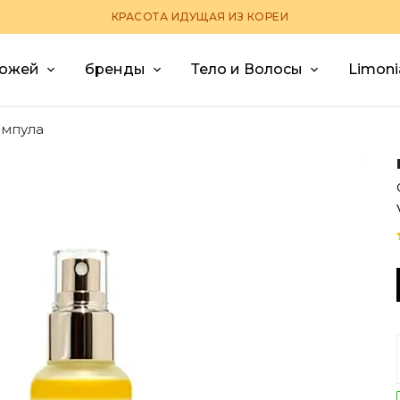
КРАСОТА ИДУЩАЯ ИЗ КОРЕИ
кожей
бренды
Тело и Волосы
Limoni
ампула