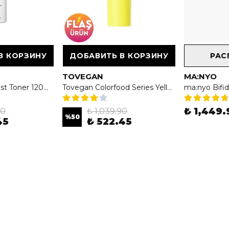
В КОРЗИНУ
ДОБАВИТЬ В КОРЗИНУ
РАС
TOVEGAN
MA:NYO
Lagom Cellus Mist Toner 120ml - Nemlendirici Mist Tonik
Tovegan Colorfood Series Yellow UV Sun Protect SPF50+/PA+++ 60ml - Color Food Serisi Sarı Güneş Koruyucu SPF50+/PA+++
₺ 1,449.
90
₺ 1,039.90
%
50
45
₺ 522.45