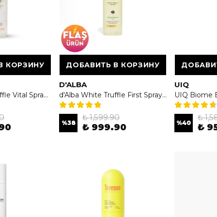
В КОРЗИНУ
ДОБАВИТЬ В КОРЗИНУ
ДОБАВИ
D'ALBA
UIQ
d’Alba White Truffle Vital Spray Serum 100ml - Yoğun Nemlendirici & Canlandırıcı Pembe Sprey Serum
d'Alba White Truffle First Spray Serum Vegan 100ml
90
₺ 1,599.90
₺ 1,5
%
38
%
40
.90
₺ 999.90
₺ 9