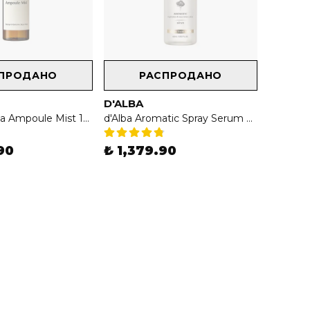
ПРОДАНО
РАСПРОДАНО
D'ALBA
ma:nyo Bifida Ampoule Mist 120ml - Bifida İçeren Ampul Mist
d'Alba Aromatic Spray Serum 60ml
90
₺ 1,379.90