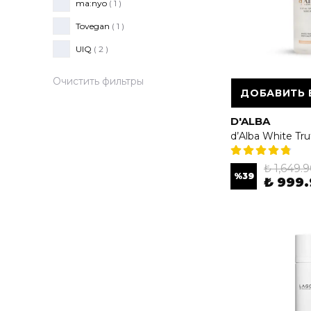
ma:nyo
( 1 )
Tovegan
( 1 )
UIQ
( 2 )
Очистить фильтры
ДОБАВИТЬ 
D'ALBA
₺ 1,649.
%
39
₺ 999