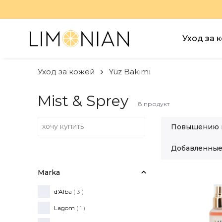
Уход за 
Уход за кожей
Yüz Bakımı
Mist & Sprey
8
продукт
Повышению 
Добавленные
Marka
d'Alba
( 3 )
Lagom
( 1 )