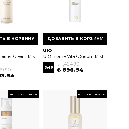
ТЬ В КОРЗИНУ
ДОБАВИТЬ В КОРЗИНУ
UIQ
UIQ Biome Barrier Cream Mist 100ml - Yoğun Nemlendirici & Bariyer Onarıcı Krem Mist
UIQ Biome Vita C Serum Mist 100ml - Jelden Miste Dönüşen Aydınlatıcı Serum Sprey
₺ 1,494.90
%
40
₺ 896.94
89.90
53.94
нет в наличии
нет в наличии