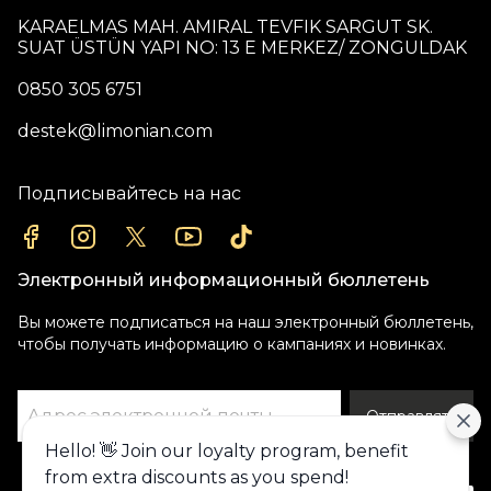
KARAELMAS MAH. AMIRAL TEVFIK SARGUT SK.
SUAT ÜSTÜN YAPI NO: 13 E MERKEZ/ ZONGULDAK
0850 305 6751
destek@limonian.com
Подписывайтесь на нас
Электронный информационный бюллетень
Вы можете подписаться на наш электронный бюллетень,
чтобы получать информацию о кампаниях и новинках.
Отправлять
Hello! 👋 Join our loyalty program, benefit
Alışveriş deneyiminizi iyileştirmek için
from extra discounts as you spend!
yasal düzenlemelere uygun çerezler