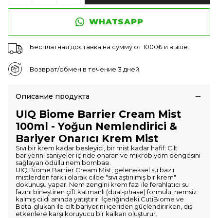
WHATSAPP
Бесплатная доставка на сумму от 1000₺ и выше.
Возврат/обмен в течение 3 дней.
Описание продукта
UIQ Biome Barrier Cream Mist
100ml - Yoğun Nemlendirici &
Bariyer Onarıcı Krem Mist
Sıvı bir krem kadar besleyici, bir mist kadar hafif: Cilt
bariyerini saniyeler içinde onaran ve mikrobiyom dengesini
sağlayan ödüllü nem bombası.
UIQ Biome Barrier Cream Mist, geleneksel su bazlı
mistlerden farklı olarak cilde "sıvılaştırılmış bir krem"
dokunuşu yapar. Nem zengini krem fazı ile ferahlatıcı su
fazını birleştiren çift katmanlı (dual-phase) formülü, nemsiz
kalmış cildi anında yatıştırır. İçeriğindeki CutiBiome ve
Beta-glukan ile cilt bariyerini içeriden güçlendirirken, dış
etkenlere karşı koruyucu bir kalkan oluşturur.