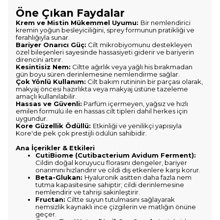
Öne Çıkan Faydalar
Krem ve Mistin Mükemmel Uyumu:
Bir nemlendirici
kremin yoğun besleyiciliğini, sprey formunun pratikliği ve
ferahlığıyla sunar.
Bariyer Onarıcı Güç:
Cilt mikrobiyomunu destekleyen
özel bileşenleri sayesinde hassasiyeti giderir ve bariyerin
direncini artırır.
Kesintisiz Nem:
Ciltte ağırlık veya yağlı his bırakmadan
gün boyu süren derinlemesine nemlendirme sağlar.
Çok Yönlü Kullanım:
Cilt bakım rutininin bir parçası olarak,
makyaj öncesi hazırlıkta veya makyaj üstüne tazeleme
amaçlı kullanılabilir.
Hassas ve Güvenli:
Parfüm içermeyen, yağsız ve hızlı
emilen formülü ile en hassas cilt tipleri dahil herkes için
uygundur.
Kore Güzellik Ödüllü:
Etkinliği ve yenilikçi yapısıyla
Kore'de pek çok prestijli ödülün sahibidir.
Ana İçerikler & Etkileri
CutiBiome (Cutibacterium Avidum Ferment):
Cildin doğal koruyucu florasını dengeler, bariyer
onarımını hızlandırır ve cildi dış etkenlere karşı korur.
Beta-Glukan:
Hyaluronik asitten daha fazla nem
tutma kapasitesine sahiptir; cildi derinlemesine
nemlendirir ve tahrişi sakinleştirir.
Fructan:
Ciltte suyun tutulmasını sağlayarak
nemsizlik kaynaklı ince çizgilerin ve matlığın önüne
geçer.