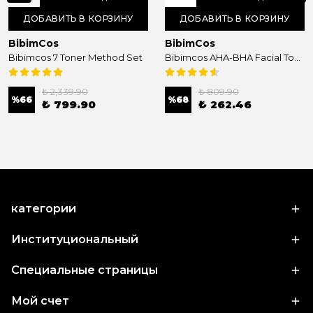
ДОБАВИТЬ В КОРЗИНУ
ДОБАВИТЬ В КОРЗИНУ
BibimCos
BibimCos
Bibimcos 7 Toner Method Set
Bibimcos AHA-BHA Facial Toner 200ml
₺ 2,339.90
₺ 809.90
%
66
%
68
₺ 799.90
₺ 262.46
категории
Институциональный
Специальные страницы
Мой счет