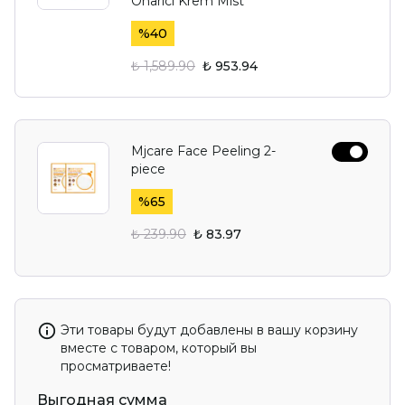
Onarıcı Krem Mist
%
40
₺ 1,589.90
₺ 953.94
Mjcare Face Peeling 2-
piece
%
65
₺ 239.90
₺ 83.97
Эти товары будут добавлены в вашу корзину
вместе с товаром, который вы
просматриваете!
Выгодная сумма