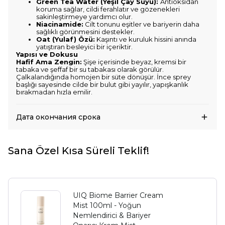
Green Tea Water (Yeşil Çay Suyu):
Antioksidan
koruma sağlar, cildi ferahlatır ve gözenekleri
sakinleştirmeye yardımcı olur.
Niacinamide:
Cilt tonunu eşitler ve bariyerin daha
sağlıklı görünmesini destekler.
Oat (Yulaf) Özü:
Kaşıntı ve kuruluk hissini anında
yatıştıran besleyici bir içeriktir.
Yapısı ve Dokusu
Hafif Ama Zengin:
Şişe içerisinde beyaz, kremsi bir
tabaka ve şeffaf bir su tabakası olarak görülür.
Çalkalandığında homojen bir süte dönüşür. İnce sprey
başlığı sayesinde cilde bir bulut gibi yayılır, yapışkanlık
bırakmadan hızla emilir.
Дата окончания срока
Sana Özel Kısa Süreli Teklif!
UIQ Biome Barrier Cream
Mist 100ml - Yoğun
Nemlendirici & Bariyer