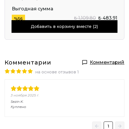
Выгодная сумма
₺ 1,109.80
₺ 483.91
%
56
Добавить в корзину вместе (2)
Комментарии
Комментарий
на основе отзывов 1
3 ноября 2025 г.
Sezin
K.
Куплено
1