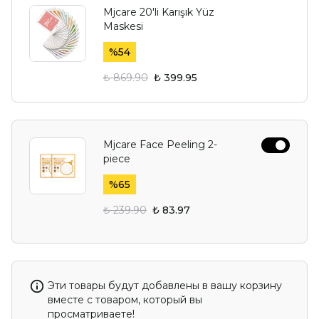
Mjcare 20'li Karışık Yüz
Maskesi
%
54
₺ 869.90
₺ 399.95
Mjcare Face Peeling 2-
piece
%
65
₺ 239.90
₺ 83.97
Эти товары будут добавлены в вашу корзину
вместе с товаром, который вы
просматриваете!