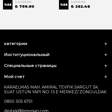
₺ 2,339.90
₺ 809.90
%
66
%
68
₺ 799.90
₺ 262.46
категории
Институциональный
Специальные страницы
Мой счет
KARAELMAS MAH. AMIRAL TEVFIK SARGUT SK.
SUAT ÜSTÜN YAPI NO: 13 E MERKEZ/ ZONGULDAK
0850 305 6751
destek@limonian.com