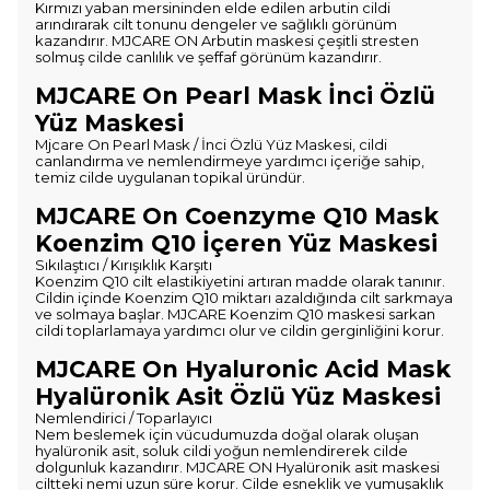
Kırmızı yaban mersininden elde edilen arbutin cildi
arındırarak cilt tonunu dengeler ve sağlıklı görünüm
kazandırır. MJCARE ON Arbutin maskesi çeşitli stresten
solmuş cilde canlılık ve şeffaf görünüm kazandırır.
MJCARE On Pearl Mask İnci Özlü
Yüz Maskesi
Mjcare On Pearl Mask / İnci Özlü Yüz Maskesi, cildi
canlandırma ve nemlendirmeye yardımcı içeriğe sahip,
temiz cilde uygulanan topikal üründür.
MJCARE On Coenzyme Q10 Mask
Koenzim Q10 İçeren Yüz Maskesi
Sıkılaştıcı / Kırışıklık Karşıtı
Koenzim Q10 cilt elastikiyetini artıran madde olarak tanınır.
Cildin içinde Koenzim Q10 miktarı azaldığında cilt sarkmaya
ve solmaya başlar. MJCARE Koenzim Q10 maskesi sarkan
cildi toplarlamaya yardımcı olur ve cildin gerginliğini korur.
MJCARE On Hyaluronic Acid Mask
Hyalüronik Asit Özlü Yüz Maskesi
Nemlendirici / Toparlayıcı
Nem beslemek için vücudumuzda doğal olarak oluşan
hyalüronik asit, soluk cildi yoğun nemlendirerek cilde
dolgunluk kazandırır. MJCARE ON Hyalüronik asit maskesi
ciltteki nemi uzun süre korur. Cilde esneklik ve yumuşaklık