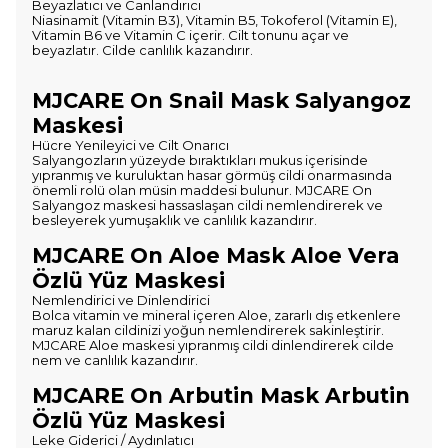
Beyazlatıcı ve Canlandırıcı
Niasinamit (Vitamin B3), Vitamin B5, Tokoferol (Vitamin E),
Vitamin B6 ve Vitamin C içerir. Cilt tonunu açar ve
beyazlatır. Cilde canlılık kazandırır.
MJCARE On Snail Mask Salyangoz
Maskesi
Hücre Yenileyici ve Cilt Onarıcı
Salyangozların yüzeyde bıraktıkları mukus içerisinde
yıpranmış ve kuruluktan hasar görmüş cildi onarmasında
önemli rolü olan müsin maddesi bulunur. MJCARE On
Salyangoz maskesi hassaslaşan cildi nemlendirerek ve
besleyerek yumuşaklık ve canlılık kazandırır.
MJCARE On Aloe Mask Aloe Vera
Özlü Yüz Maskesi
Nemlendirici ve Dinlendirici
Bolca vitamin ve mineral içeren Aloe, zararlı dış etkenlere
maruz kalan cildinizi yoğun nemlendirerek sakinleştirir.
MJCARE Aloe maskesi yıpranmış cildi dinlendirerek cilde
nem ve canlılık kazandırır.
MJCARE On Arbutin Mask Arbutin
Özlü Yüz Maskesi
Leke Giderici / Aydınlatıcı