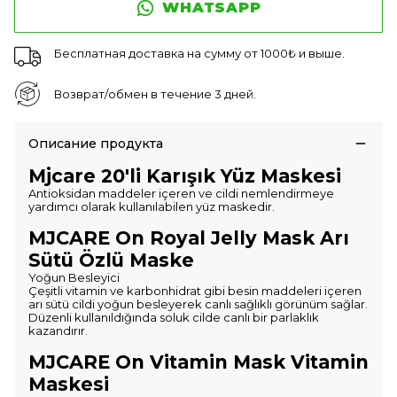
WHATSAPP
Бесплатная доставка на сумму от 1000₺ и выше.
Возврат/обмен в течение 3 дней.
Описание продукта
Mjcare 20'li Karışık Yüz Maskesi
Antioksidan maddeler içeren ve cildi nemlendirmeye
yardımcı olarak kullanılabilen yüz maskedir.
MJCARE On Royal Jelly Mask Arı
Sütü Özlü Maske
Yoğun Besleyici
Çeşitli vitamin ve karbonhidrat gibi besin maddeleri içeren
arı sütü cildi yoğun besleyerek canlı sağlıklı görünüm sağlar.
Düzenli kullanıldığında soluk cilde canlı bir parlaklık
kazandırır.
MJCARE On Vitamin Mask Vitamin
Maskesi