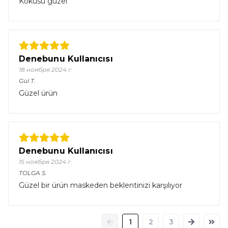
Kokusu güzel
Denebunu Kullanıcısı
18 ноября 2024 г.
Gül
T.
Güzel ürün
Denebunu Kullanıcısı
15 ноября 2024 г.
TOLGA
S.
Güzel bir ürün maskeden beklentinizi karşılıyor
1
2
3