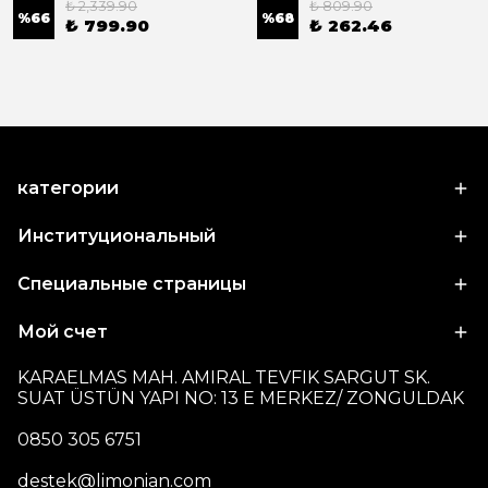
₺ 2,339.90
₺ 809.90
%
66
%
68
₺ 799.90
₺ 262.46
категории
Институциональный
Специальные страницы
Мой счет
KARAELMAS MAH. AMIRAL TEVFIK SARGUT SK.
SUAT ÜSTÜN YAPI NO: 13 E MERKEZ/ ZONGULDAK
0850 305 6751
destek@limonian.com