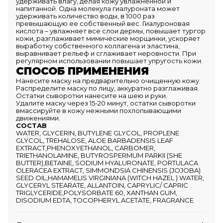
удерживать влагу, делая кожу увлажненной и
напитанной. Одна молекула гиалуроната может
удерживать количество воды, в 1000 раз
превышающую ее собственный вес. Гиалуроновая
кислота – увлажняет все слои дермы, повышает тургор
кожи, разглаживает мимические морщинки, ускоряет
выработку собственного коллагена и эластина,
выравнивает рельеф и сглаживает неровности. При
регулярном использовании повышает упругость кожи.
СПОСОБ ПРИМЕНЕНИЯ
Нанесите маску на предварительно очищенную кожу.
Распределите маску по лицу, аккуратно разглаживая.
Остатки сыворотки нанесите на шею и руки.
Удалите маску через 15-20 минут, остатки сыворотки
вмассируйте в кожу нежными похлопывающими
движениями.
СОСТАВ
WATER, GLYCERIN, BUTYLENE GLYCOL, PROPLENE
GLYCOL, TREHALOSE, ALOE BARBADENSIS LEAF
EXTRACT,PHENOXYETHANOL, CARBOMER,
TRIETHANOLAMINE, BUTYROSPERMUM PARKII (SHE
BUTTER),BETAINE, SODIUM HYALURONATE, PORTULACA
OLERACEA EXTRACT, SIMMONDSIA CHINENSIS (JOJOBA)
SEED OIL,HAMAMELIS VIRGINIANA (WITCH HAZEL ) WATER,
GLYCERYL STEARATE, ALLANTOIN, CAPRYLIC/ CAPRIC
TRIGLYCERIDE,POLYSORBATE 60, XANTHAN GUM,
DISODIUM EDTA, TOCOPHERYL ACETATE, FRAGRANCE