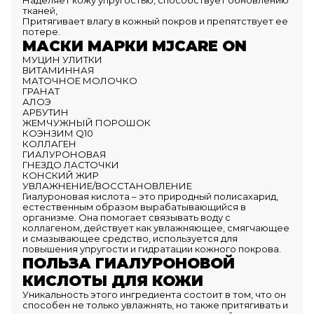
Наделяет кожу упругостью, способствует обновлению
тканей,
Притягивает влагу в кожный покров и препятствует ее
потере.
МАСКИ МАРКИ MJCARE ON
МУЦИН УЛИТКИ
ВИТАМИННАЯ
МАТОЧНОЕ МОЛОЧКО
ГРАНАТ
АЛОЭ
АРБУТИН
ЖЕМЧУЖНЫЙ ПОРОШОК
КОЭНЗИМ Q10
КОЛЛАГЕН
ГИАЛУРОНОВАЯ
ГНЕЗДО ЛАСТОЧКИ
КОНСКИЙ ЖИР
УВЛАЖНЕНИЕ/ВОССТАНОВЛЕНИЕ
Гиалуроновая кислота – это природный полисахарид,
естественным образом вырабатывающийся в
организме. Она помогает связывать воду с
коллагеном, действует как увлажняющее, смягчающее
и смазывающее средство, используется для
повышения упругости и гидратации кожного покрова.
ПОЛЬЗА ГИАЛУРОНОВОЙ
КИСЛОТЫ ДЛЯ КОЖИ
Уникальность этого ингредиента состоит в том, что он
способен не только увлажнять, но также притягивать и