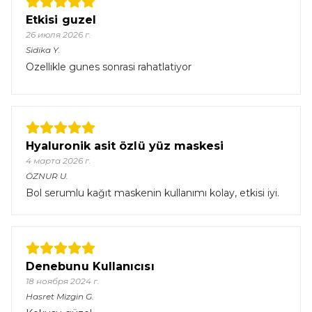
Etkisi guzel
26 июля 2026 г.
Sidika
Y.
Ozellikle gunes sonrasi rahatlatiyor
Hyaluronik asit özlü yüz maskesi
4 марта 2026 г.
ÖZNUR
U.
Bol serumlu kağıt maskenin kullanımı kolay, etkisi iyi.
Denebunu Kullanıcısı
18 ноября 2024 г.
Hasret Mizgin
G.