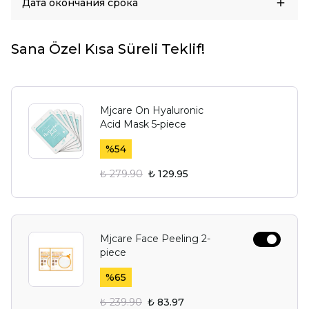
Дата окончания срока
Sana Özel Kısa Süreli Teklif!
Mjcare On Hyaluronic
Acid Mask 5-piece
%
54
₺ 279.90
₺ 129.95
Mjcare Face Peeling 2-
piece
%
65
₺ 239.90
₺ 83.97