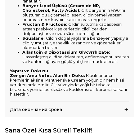
rahatlatır.
Bariyer Lipid Üçlüsü (Ceramide NP,
Cholesterol, Fatty Acids):
Cilt bariyerinin %90’ını
oluşturan bu üç temel bileşen, cildin temel yapısını
onararak nem kaybını kalıcı olarak engeller.
Fructan & Fructose:
Cildin su tutma kapasitesini
artıran prebiyotik şekerlerdir; cildi içeriden
dolgunlaştırır ve uzun süreli nem sağlar.
Squalane:
Cildin doğal yağlarına benzeyen yapısıyla
cildi yumuşatır, esneklik kazandırır ve gözenekleri
tıkamadan besler.
Allantoin & Dipotassium Glycyrrhizate:
Hassaslaşmış cildi sakinleştiren, enflamasyonu azaltan
ve konfor sağlayan güçlü yatıştırıcı maddelerdir.
Yapısı ve Dokusu
Zengin Ama Nefes Alan Bir Doku:
Klasik onarıcı
kremlerin aksine, Panthensive Cream yoğun bir nem hissi
verirken hızla emilir. Cilt yüzeyinde yağlı bir tabaka
bırakmak yerine, pürüzsüz ve kadifemsi bir koruma kalkanı
hissettirir.
Дата окончания срока
Sana Özel Kısa Süreli Teklif!