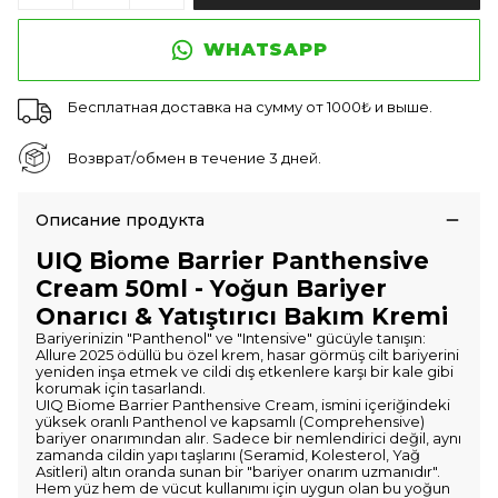
WHATSAPP
Бесплатная доставка на сумму от 1000₺ и выше.
Возврат/обмен в течение 3 дней.
Описание продукта
UIQ Biome Barrier Panthensive
Cream 50ml - Yoğun Bariyer
Onarıcı & Yatıştırıcı Bakım Kremi
Bariyerinizin "Panthenol" ve "Intensive" gücüyle tanışın:
Allure 2025 ödüllü bu özel krem, hasar görmüş cilt bariyerini
yeniden inşa etmek ve cildi dış etkenlere karşı bir kale gibi
korumak için tasarlandı.
UIQ Biome Barrier Panthensive Cream, ismini içeriğindeki
yüksek oranlı Panthenol ve kapsamlı (Comprehensive)
bariyer onarımından alır. Sadece bir nemlendirici değil, aynı
zamanda cildin yapı taşlarını (Seramid, Kolesterol, Yağ
Asitleri) altın oranda sunan bir "bariyer onarım uzmanıdır".
Hem yüz hem de vücut kullanımı için uygun olan bu yoğun