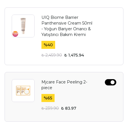
UIQ Biome Barrier
Panthensive Cream 50ml
- Yoğun Bariyer Onarıcı &
Yatıştırıcı Bakım Kremi
%
40
₺ 2,459.90
₺ 1,475.94
Mjcare Face Peeling 2-
piece
%
65
₺ 239.90
₺ 83.97