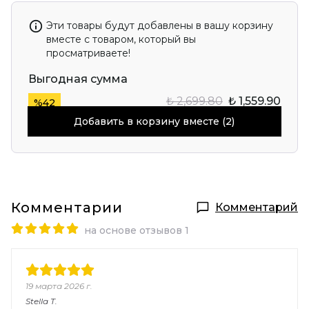
Эти товары будут добавлены в вашу корзину
вместе с товаром, который вы
просматриваете!
Выгодная сумма
₺ 2,699.80
₺ 1,559.90
%
42
Добавить в корзину вместе (2)
Комментарии
Комментарий
на основе отзывов 1
19 марта 2026 г.
Stella
T.