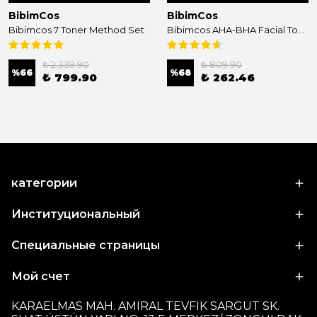
BibimCos
BibimCos
Bibimcos 7 Toner Method Set
Bibimcos AHA-BHA Facial Toner 200ml
₺ 2,339.90
₺ 809.90
%
66
%
68
₺ 799.90
₺ 262.46
категории
Институциональный
Специальные страницы
Мой счет
KARAELMAS MAH. AMIRAL TEVFIK SARGUT SK.