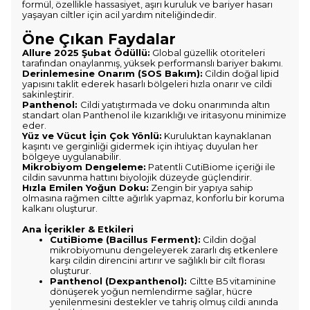
formül, özellikle hassasiyet, aşırı kuruluk ve bariyer hasarı
yaşayan ciltler için acil yardım niteliğindedir.
Öne Çıkan Faydalar
Allure 2025 Şubat Ödüllü:
Global güzellik otoriteleri
tarafından onaylanmış, yüksek performanslı bariyer bakımı.
Derinlemesine Onarım (SOS Bakım):
Cildin doğal lipid
yapısını taklit ederek hasarlı bölgeleri hızla onarır ve cildi
sakinleştirir.
Panthenol:
Cildi yatıştırmada ve doku onarımında altın
standart olan Panthenol ile kızarıklığı ve iritasyonu minimize
eder.
Yüz ve Vücut İçin Çok Yönlü:
Kuruluktan kaynaklanan
kaşıntı ve gerginliği gidermek için ihtiyaç duyulan her
bölgeye uygulanabilir.
Mikrobiyom Dengeleme:
Patentli CutiBiome içeriği ile
cildin savunma hattını biyolojik düzeyde güçlendirir.
Hızla Emilen Yoğun Doku:
Zengin bir yapıya sahip
olmasına rağmen ciltte ağırlık yapmaz, konforlu bir koruma
kalkanı oluşturur.
Ana İçerikler & Etkileri
CutiBiome (Bacillus Ferment):
Cildin doğal
mikrobiyomunu dengeleyerek zararlı dış etkenlere
karşı cildin direncini artırır ve sağlıklı bir cilt florası
oluşturur.
Panthenol (Dexpanthenol):
Ciltte B5 vitaminine
dönüşerek yoğun nemlendirme sağlar, hücre
yenilenmesini destekler ve tahriş olmuş cildi anında