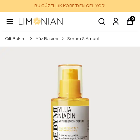
BU GÜZELLİK KORE'DEN GELİYOR!
0
Cilt Bakımı
Yüz Bakımı
Serum & Ampul