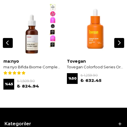
ma:nyo
Tovegan
ma:nyo Bifida Bıome Complex Ampoule 30ml - Bifida İçeren Kompleks Ampul
Tovegan Colorfood Series Orange Oasis Serum 50 ml - Aydınlatıcı Serum
₺ 1,259.90
%
50
₺ 632.45
₺ 1,509.90
%
45
₺ 824.94
Kategoriler