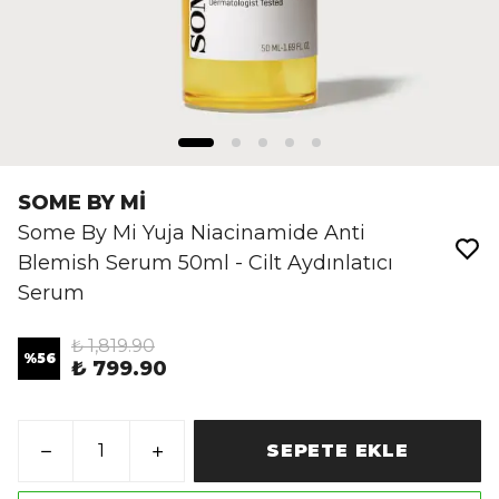
SOME BY Mİ
Some By Mi Yuja Niacinamide Anti
Blemish Serum 50ml - Cilt Aydınlatıcı
Serum
₺ 1,819.90
%
56
₺ 799.90
SEPETE EKLE