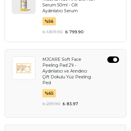
Serum 50ml - Cilt
Aydınlatıcı Serum
%
56
₺ 1,819.90
₺ 799.90
MJCARE Soft Face
Peeling Pad 2'li -
Aydınlatıcı ve Arındırıcı
Çift Dokulu Yüz Peeling
Ped
%
65
₺ 239.90
₺ 83.97