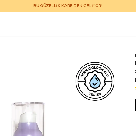
BU GÜZELLİK KORE'DEN GELİYOR!