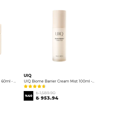
UIQ
Cosrx
UIQ Biome Barrier Soft Cream 60ml - Mikrobiyom Dostu Hafif Nemlendirici Krem
UIQ Biome Barrier Cream Mist 100ml - Yoğun Nemlendirici & Bariyer Onarıcı Krem Mist
₺ 1,589.90
%
40
%
54
₺ 953.94