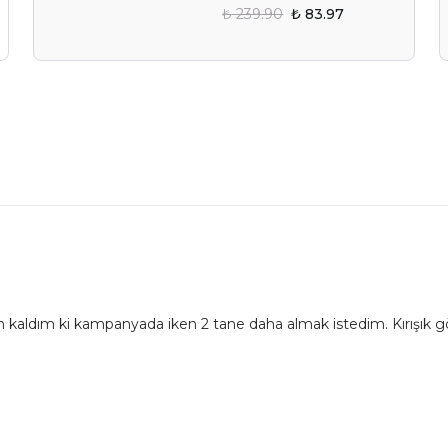
₺ 239.90
₺ 83.97
un kaldım ki kampanyada iken 2 tane daha almak istedim. Kırışık