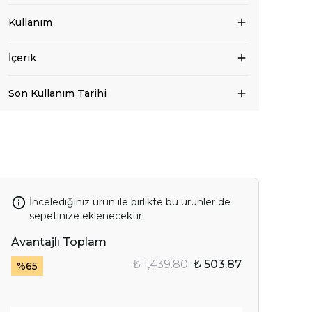
Kullanım
İçerik
Son Kullanım Tarihi
İncelediğiniz ürün ile birlikte bu ürünler de
sepetinize eklenecektir!
Avantajlı Toplam
₺ 1,439.80
₺ 503.87
%
65