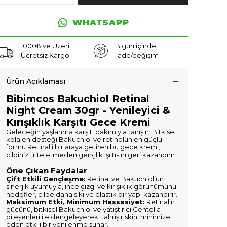
WHATSAPP
1000₺ ve Üzeri
3 gün içinde
Ücretsiz Kargo
iade/değişim
Ürün Açıklaması
Bibimcos Bakuchiol Retinal
Night Cream 30gr - Yenileyici &
Kırışıklık Karşıtı Gece Kremi
Geleceğin yaşlanma karşıtı bakımıyla tanışın: Bitkisel
kolajen desteği Bakuchiol ve retinolün en güçlü
formu Retinal’i bir araya getiren bu gece kremi,
cildinizi irite etmeden gençlik ışıltısını geri kazandırır.
Öne Çıkan Faydalar
Çift Etkili Gençleşme:
Retinal ve Bakuchiol’ün
sinerjik uyumuyla, ince çizgi ve kırışıklık görünümünü
hedefler, cilde daha sıkı ve elastik bir yapı kazandırır.
Maksimum Etki, Minimum Hassasiyet:
Retinalin
gücünü, bitkisel Bakuchiol ve yatıştırıcı Centella
bileşenleri ile dengeleyerek; tahriş riskini minimize
eden etkili bir yenilenme sunar.