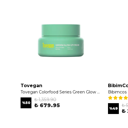
Tovegan
BibimC
Make P:rem Safe Me.Relief Moisture Cream 12 80ml
Tovegan Colorfood Series Green Glow up Cream 50ml - Centella İçeren Nemlendirici Krem
₺ 1,359.90
%
50
₺ 679.95
₺ 
%
49
₺ 