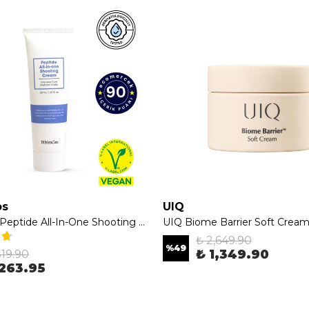
os
UIQ
Bibimcos Peptide All-In-One Shooting Cream 50ml - Yoğun Nemlendirici Peptitli Krem
₺ 2,649.90
%
49
₺ 1,349.90
519.90
263.95