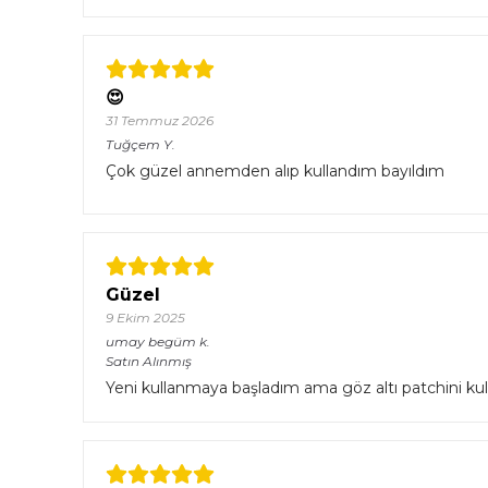
😍
31 Temmuz 2026
Tuğçem
Y.
Çok güzel annemden alıp kullandım bayıldım
Güzel
9 Ekim 2025
umay begüm
k.
Satın Alınmış
Yeni kullanmaya başladım ama göz altı patchini kulla