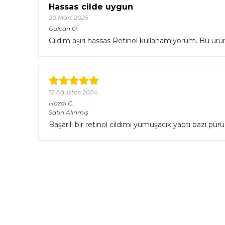
Hassas cilde uygun
20 Mart 2025
Gülcan
Ö.
Cildim aşırı hassas Retinol kullanamıyorum. Bu ürün 
12 Ağustos 2024
Hazal
C.
Satın Alınmış
Başarılı bir retinol cildimi yumuşacık yaptı bazı pür