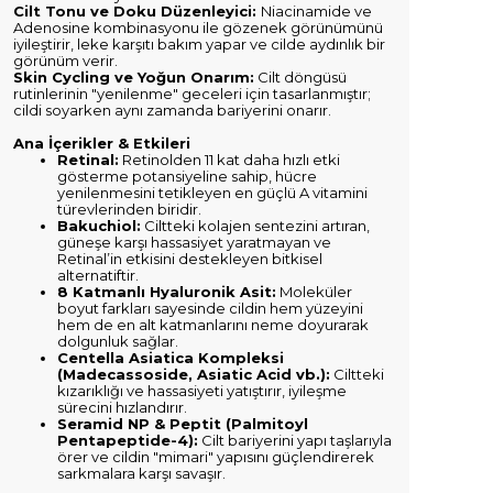
Cilt Tonu ve Doku Düzenleyici:
Niacinamide ve
Adenosine kombinasyonu ile gözenek görünümünü
iyileştirir, leke karşıtı bakım yapar ve cilde aydınlık bir
görünüm verir.
Skin Cycling ve Yoğun Onarım:
Cilt döngüsü
rutinlerinin "yenilenme" geceleri için tasarlanmıştır;
cildi soyarken aynı zamanda bariyerini onarır.
Ana İçerikler & Etkileri
Retinal:
Retinolden 11 kat daha hızlı etki
gösterme potansiyeline sahip, hücre
yenilenmesini tetikleyen en güçlü A vitamini
türevlerinden biridir.
Bakuchiol:
Ciltteki kolajen sentezini artıran,
güneşe karşı hassasiyet yaratmayan ve
Retinal’in etkisini destekleyen bitkisel
alternatiftir.
8 Katmanlı Hyaluronik Asit:
Moleküler
boyut farkları sayesinde cildin hem yüzeyini
hem de en alt katmanlarını neme doyurarak
dolgunluk sağlar.
Centella Asiatica Kompleksi
(Madecassoside, Asiatic Acid vb.):
Ciltteki
kızarıklığı ve hassasiyeti yatıştırır, iyileşme
sürecini hızlandırır.
Seramid NP & Peptit (Palmitoyl
Pentapeptide-4):
Cilt bariyerini yapı taşlarıyla
örer ve cildin "mimari" yapısını güçlendirerek
sarkmalara karşı savaşır.