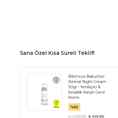
Sana Özel Kısa Süreli Teklif!
Bibimcos Bakuchiol
Retinal Night Cream
30gr - Yenileyici &
Kırışıklık Karşıtı Gece
Kremi
%
65
₺ 1,199.90
₺ 419.90