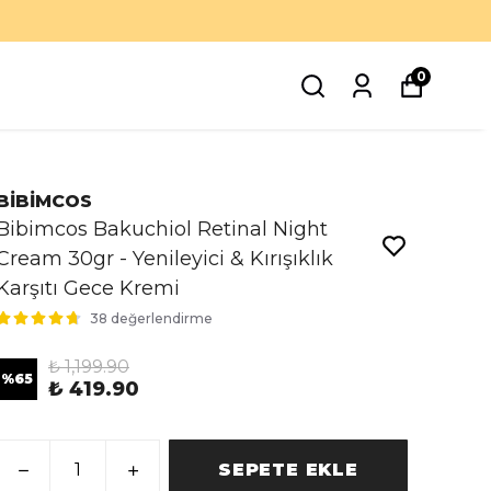
0
BİBİMCOS
Bibimcos Bakuchiol Retinal Night
Cream 30gr - Yenileyici & Kırışıklık
Karşıtı Gece Kremi
38 değerlendirme
₺ 1,199.90
%
65
₺ 419.90
SEPETE EKLE