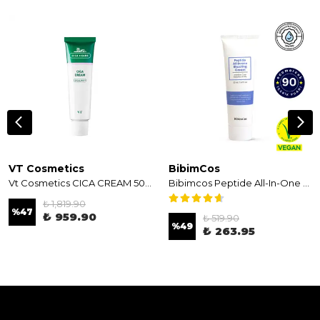
VT Cosmetics
BibimCos
Vt Cosmetics CICA CREAM 50 ml - Yatıştırmaya Yardımcı Yüz Kremi
Bibimcos Peptide All-In-One Shooting Cream 50ml - Yoğun Nemlendirici Peptitli Krem
₺ 1,819.90
%
47
₺ 959.90
₺ 519.90
%
49
₺ 263.95