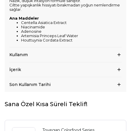
Nazik, düşük iritasyon formüle sahiptir.
Ciltte yapışkanlık hissiyatı bırakmadan yoğun nemlendirme
sağlar.
Ana Maddeler
Centella Asiatica Extract
Niacinamide
Adenosine
Artemisia Princeps Leaf Water
Houttuynia Cordata Extract
Kullanım
İçerik
Son Kullanım Tarihi
Sana Özel Kısa Süreli Teklif!
Tovegan Colorfood Series