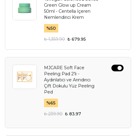
Green Glow up Cream
50ml - Centella İçeren
Nemlendirici Krem
%
50
₺ 1,359.90
₺ 679.95
MJCARE Soft Face
Peeling Pad 2'li -
Aydınlatıcı ve Arındırıcı
Çift Dokulu Yüz Peeling
Ped
%
65
₺ 239.90
₺ 83.97