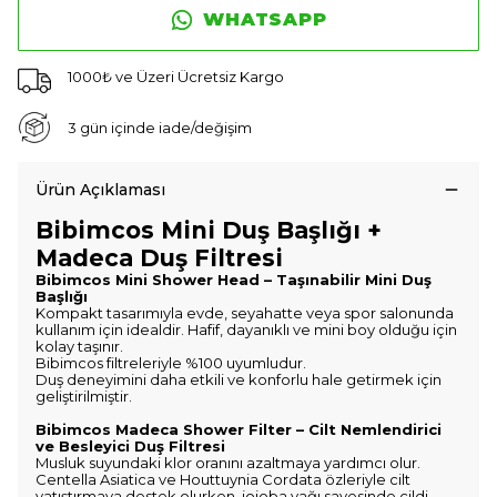
WHATSAPP
1000₺ ve Üzeri Ücretsiz Kargo
3 gün içinde iade/değişim
Ürün Açıklaması
Bibimcos Mini Duş Başlığı +
Madeca Duş Filtresi
Bibimcos Mini Shower Head – Taşınabilir Mini Duş
Başlığı
Kompakt tasarımıyla evde, seyahatte veya spor salonunda
kullanım için idealdir. Hafif, dayanıklı ve mini boy olduğu için
kolay taşınır.
Bibimcos filtreleriyle %100 uyumludur.
Duş deneyimini daha etkili ve konforlu hale getirmek için
geliştirilmiştir.
Bibimcos Madeca Shower Filter – Cilt Nemlendirici
ve Besleyici Duş Filtresi
Musluk suyundaki klor oranını azaltmaya yardımcı olur.
Centella Asiatica ve Houttuynia Cordata özleriyle cilt
yatıştırmaya destek olurken, jojoba yağı sayesinde cildi