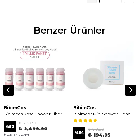
Benzer Ürünler
BibimCos
BibimCos
Bibimcos Rose Shower Filter - Gül Özlü Duş Filtresi 6'lı (1 Yıllık Paket)
Bibimcos Mini Shower-Head Filter - Taşınabilir Filtreli Mini Duş Başlığı Filtresi
₺ 5,159.90
%
52
₺ 2,499.90
₺ 419.90
%
54
₺ 194.95
₺ 416.65 / Adet