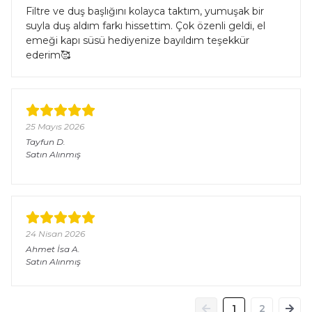
Filtre ve duş başlığını kolayca taktım, yumuşak bir
suyla duş aldım farkı hissettim. Çok özenli geldi, el
emeği kapı süsü hediyenize bayıldım teşekkür
ederim🥰
25 Mayıs 2026
Tayfun
D.
Satın Alınmış
24 Nisan 2026
Ahmet İsa
A.
Satın Alınmış
1
2