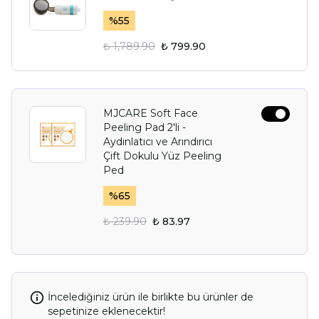
%
55
₺ 1,789.90
₺ 799.90
MJCARE Soft Face
Peeling Pad 2'li -
Aydınlatıcı ve Arındırıcı
Çift Dokulu Yüz Peeling
Ped
%
65
₺ 239.90
₺ 83.97
İncelediğiniz ürün ile birlikte bu ürünler de
sepetinize eklenecektir!