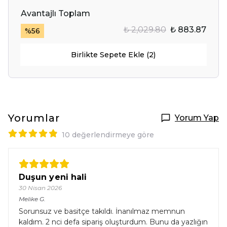
Avantajlı Toplam
₺ 2,029.80
₺ 883.87
%
56
Birlikte Sepete Ekle (2)
Yorumlar
Yorum Yap
10 değerlendirmeye göre
Duşun yeni hali
30 Nisan 2026
Melike
G.
Sorunsuz ve basitçe takıldı. İnanılmaz memnun
kaldım. 2 nci defa sipariş oluşturdum. Bunu da yazlığın