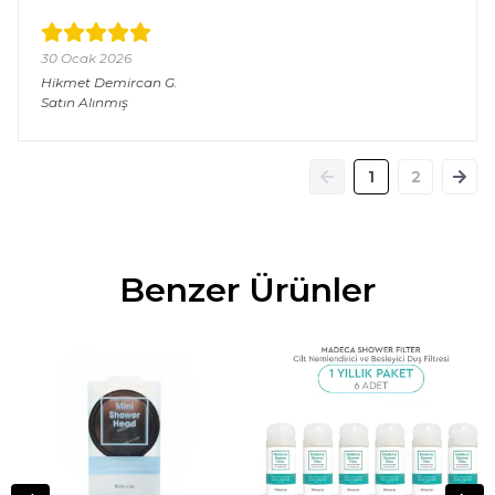
30 Ocak 2026
Hikmet Demircan
G.
Satın Alınmış
1
2
Benzer Ürünler