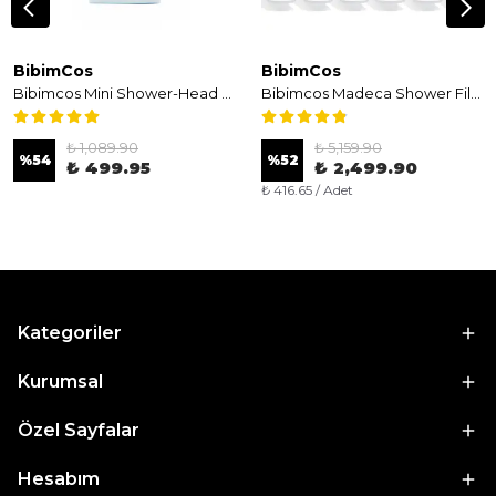
BibimCos
BibimCos
Bibimcos Mini Shower-Head - Taşınabilir Filtreli Mini Duş Başlığı
Bibimcos Madeca Shower Filter 160g - Cilt Nemlendirici ve Besleyici Duş Filtresi 6'lı (1 Yıllık Paket)
₺ 1,089.90
₺ 5,159.90
%
54
%
52
₺ 499.95
₺ 2,499.90
₺ 416.65 / Adet
Kategoriler
Kurumsal
Özel Sayfalar
Hesabım