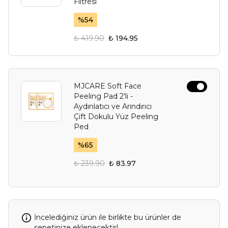
Filtresi
%
54
₺ 419.90
₺ 194.95
MJCARE Soft Face
Peeling Pad 2'li -
Aydınlatıcı ve Arındırıcı
Çift Dokulu Yüz Peeling
Ped
%
65
₺ 239.90
₺ 83.97
İncelediğiniz ürün ile birlikte bu ürünler de
sepetinize eklenecektir!