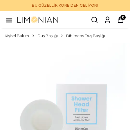
BU GÜZELLİK KORE'DEN GELİYOR!
0
Kişisel Bakım
Duş Başlığı
Bibimcos Duş Başlığı