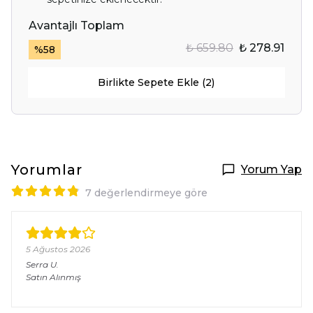
Avantajlı Toplam
₺ 659.80
₺ 278.91
%
58
Birlikte Sepete Ekle (2)
Yorumlar
Yorum Yap
7 değerlendirmeye göre
5 Ağustos 2026
Serra
U.
Satın Alınmış