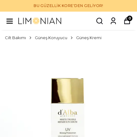
BU GÜZELLİK KORE'DEN GELİYOR!
0
Cilt Bakımı
Güneş Koruyucu
Güneş Kremi