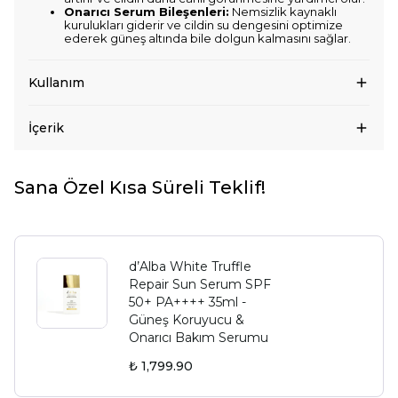
Onarıcı Serum Bileşenleri:
Nemsizlik kaynaklı
kurulukları giderir ve cildin su dengesini optimize
ederek güneş altında bile dolgun kalmasını sağlar.
Kullanım
İçerik
Sana Özel Kısa Süreli Teklif!
d’Alba White Truffle
Repair Sun Serum SPF
50+ PA++++ 35ml -
Güneş Koruyucu &
Onarıcı Bakım Serumu
₺ 1,799.90