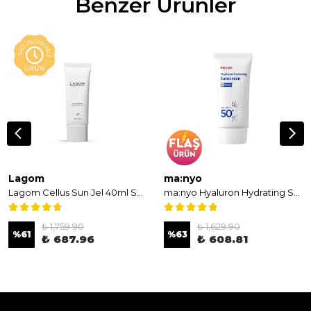
Benzer Ürünler
Lagom
ma:nyo
Lagom Cellus Sun Jel 40ml SPF 50+ PA++++ - Nemlendirici Etkili Güneş Koruyucu Jel
ma:nyo Hyaluron Hydrating Sunscreen 50ml - Spf 50+ Güneş Kremi
₺ 1,759.90
₺ 1,629.90
%
61
%
63
₺ 687.96
₺ 608.81