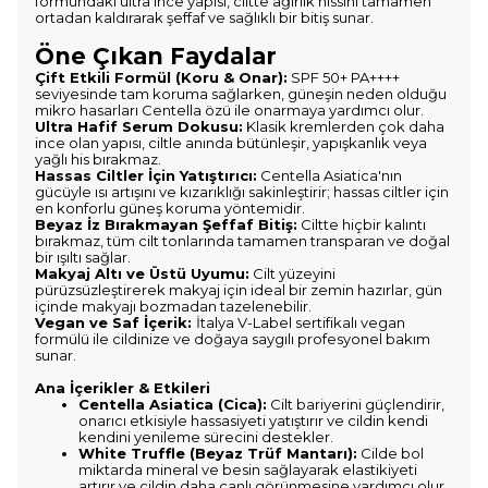
formundaki ultra ince yapısı, ciltte ağırlık hissini tamamen
ortadan kaldırarak şeffaf ve sağlıklı bir bitiş sunar.
Öne Çıkan Faydalar
Çift Etkili Formül (Koru & Onar):
SPF 50+ PA++++
seviyesinde tam koruma sağlarken, güneşin neden olduğu
mikro hasarları Centella özü ile onarmaya yardımcı olur.
Ultra Hafif Serum Dokusu:
Klasik kremlerden çok daha
ince olan yapısı, ciltle anında bütünleşir, yapışkanlık veya
yağlı his bırakmaz.
Hassas Ciltler İçin Yatıştırıcı:
Centella Asiatica'nın
gücüyle ısı artışını ve kızarıklığı sakinleştirir; hassas ciltler için
en konforlu güneş koruma yöntemidir.
Beyaz İz Bırakmayan Şeffaf Bitiş:
Ciltte hiçbir kalıntı
bırakmaz, tüm cilt tonlarında tamamen transparan ve doğal
bir ışıltı sağlar.
Makyaj Altı ve Üstü Uyumu:
Cilt yüzeyini
pürüzsüzleştirerek makyaj için ideal bir zemin hazırlar, gün
içinde makyajı bozmadan tazelenebilir.
Vegan ve Saf İçerik:
İtalya V-Label sertifikalı vegan
formülü ile cildinize ve doğaya saygılı profesyonel bakım
sunar.
Ana İçerikler & Etkileri
Centella Asiatica (Cica):
Cilt bariyerini güçlendirir,
onarıcı etkisiyle hassasiyeti yatıştırır ve cildin kendi
kendini yenileme sürecini destekler.
White Truffle (Beyaz Trüf Mantarı):
Cilde bol
miktarda mineral ve besin sağlayarak elastikiyeti
artırır ve cildin daha canlı görünmesine yardımcı olur.