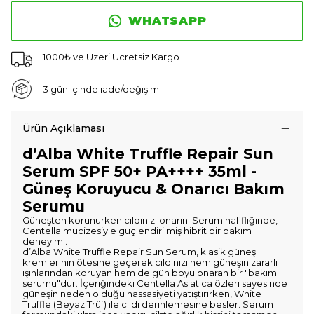
WHATSAPP
1000₺ ve Üzeri Ücretsiz Kargo
3 gün içinde iade/değişim
Ürün Açıklaması
d’Alba White Truffle Repair Sun
Serum SPF 50+ PA++++ 35ml -
Güneş Koruyucu & Onarıcı Bakım
Serumu
Güneşten korunurken cildinizi onarın: Serum hafifliğinde,
Centella mucizesiyle güçlendirilmiş hibrit bir bakım
deneyimi.
d’Alba White Truffle Repair Sun Serum, klasik güneş
kremlerinin ötesine geçerek cildinizi hem güneşin zararlı
ışınlarından koruyan hem de gün boyu onaran bir "bakım
serumu"dur. İçeriğindeki Centella Asiatica özleri sayesinde
güneşin neden olduğu hassasiyeti yatıştırırken, White
Truffle (Beyaz Trüf) ile cildi derinlemesine besler. Serum