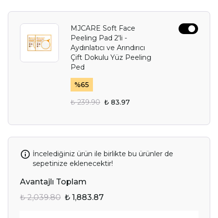
MJCARE Soft Face
Peeling Pad 2'li -
Aydınlatıcı ve Arındırıcı
Çift Dokulu Yüz Peeling
Ped
%
65
₺ 239.90
₺ 83.97
İncelediğiniz ürün ile birlikte bu ürünler de
sepetinize eklenecektir!
Avantajlı Toplam
₺ 2,039.80
₺ 1,883.87