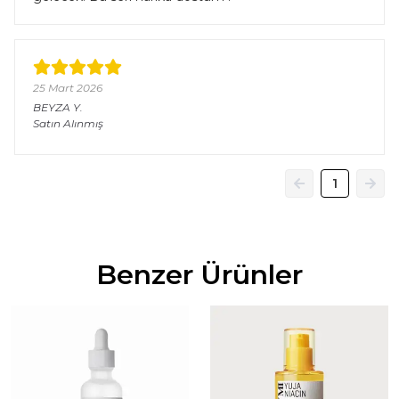
25 Mart 2026
BEYZA
Y.
Satın Alınmış
1
Benzer Ürünler