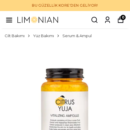
BU GÜZELLİK KORE'DEN GELİYOR!
0
Cilt Bakımı
Yüz Bakımı
Serum & Ampul