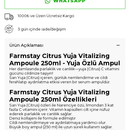
WHATSAPP
1000₺ ve Üzeri Ücretsiz Kargo
3 gün içinde iade/değişim
Ürün Açıklaması
Farmstay Citrus Yuja Vitalizing
Ampoule 250ml - Yuja Özlü Ampul
Her damlasında parlaklık ve canlılık—yuja (Citrus) C vitamini
gücünü cildinize taşıyın!
Sarı Yuja (Citrus) içeren, günlük nemlendirme ve cildi
ferahlatıp aydınlatma etkisi veren bir serum-ampuldür.
Farmstay Citrus Yuja Vitalizing
Ampoule 250ml Özellikleri
Sarı Yuja (Citrus) özleri ile Narenciye özü, limondan 3 kat
fazla C vitamini içerir. Vitamin kapsülleri cilt içine nüfuz
ederek parlaklık ve canlılık sağlar.
Deniz kollajeni ile formüle edilmiştir
Cildi nemlendirmeye ve aydınlatmaya yardımcı olur.
Büyük boy ampul (250 ml) ile uzun süreli kullanım sağlar.