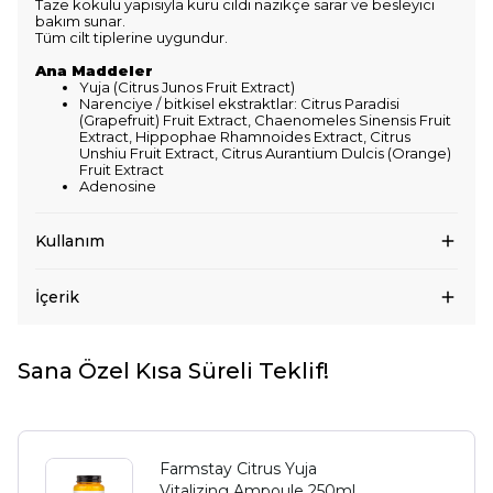
Taze kokulu yapısıyla kuru cildi nazikçe sarar ve besleyici
bakım sunar.
Tüm cilt tiplerine uygundur.
Ana Maddeler
Yuja (Citrus Junos Fruit Extract)
Narenciye / bitkisel ekstraktlar: Citrus Paradisi
(Grapefruit) Fruit Extract, Chaenomeles Sinensis Fruit
Extract, Hippophae Rhamnoides Extract, Citrus
Unshiu Fruit Extract, Citrus Aurantium Dulcis (Orange)
Fruit Extract
Adenosine
Kullanım
İçerik
Sana Özel Kısa Süreli Teklif!
Farmstay Citrus Yuja
Vitalizing Ampoule 250ml