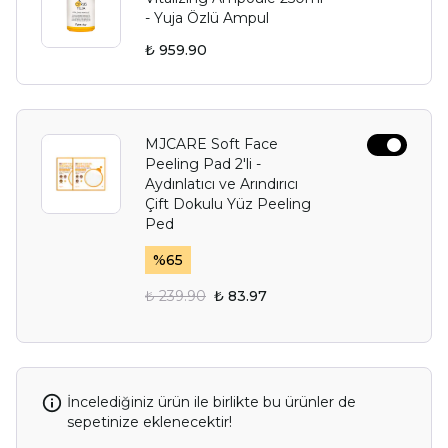
- Yuja Özlü Ampul
₺ 959.90
MJCARE Soft Face
Peeling Pad 2'li -
Aydınlatıcı ve Arındırıcı
Çift Dokulu Yüz Peeling
Ped
%
65
₺ 239.90
₺ 83.97
İncelediğiniz ürün ile birlikte bu ürünler de
sepetinize eklenecektir!