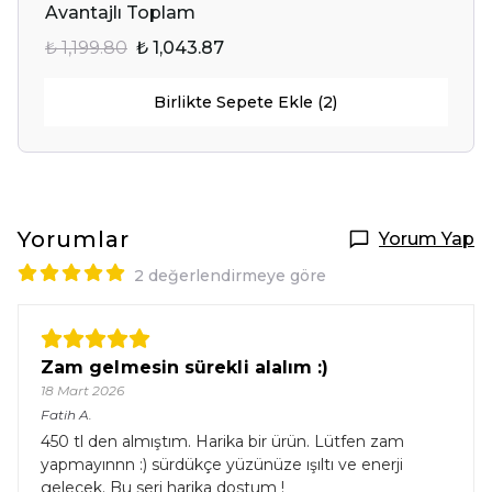
Avantajlı Toplam
₺ 1,199.80
₺ 1,043.87
Birlikte Sepete Ekle (2)
Yorumlar
Yorum Yap
2 değerlendirmeye göre
Zam gelmesin sürekli alalım :)
18 Mart 2026
Fatih
A.
450 tl den almıştım. Harika bir ürün. Lütfen zam
yapmayınnn :) sürdükçe yüzünüze ışıltı ve enerji
gelecek. Bu seri harika dostum !