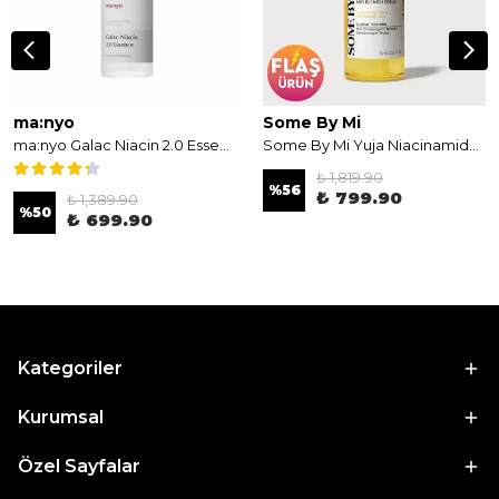
ma:nyo
Some By Mi
ma:nyo Galac Niacin 2.0 Essence 30ml- Aydınlatıcı Serum
Some By Mi Yuja Niacinamide Anti Blemish Serum 50ml - Cilt Aydınlatıcı Serum
₺ 1,819.90
%
56
₺ 799.90
₺ 1,389.90
%
50
₺ 699.90
Kategoriler
Kurumsal
Özel Sayfalar