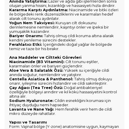
Anında Yatıştırma:
Lazer ve ağda gibi işlemlerden sonra
oluşan yanma hissini, kızarıklığı ve hassasiyeti hızla dindirir.
Kararma Karşıtı Aydınlatma:
Niacinamide ve bitki özleri
ile bölgedeki renk düzensizliklerini ve kararmaları hedef
alarak cilt tonunu aydınlatır.
Yoğun Nem Takviyesi:
Kuruyan cilt dokusunu
derinlemesine nemlendirir, kaşıntıyı önler ve ipeksi bir
yumuşaklık kazandırır.
Bariyer Onarımı:
Tahriş olmuş cildi koruma altına alarak
kendini yenileme sürecini destekler.
Ferahlatıcı Etki:
İçeriğindeki doğal yağlar ile bölgede
temiz ve taze bir his bırakır.
Ana Maddeler ve Ciltteki Görevleri
Niacinamide (B3 Vitamini):
Cilt tonunu eşitler,
kararmaları önler ve bariyeri güçlendirir.
Aloe Vera & Salatalık Özü:
Yüksek su içeriğiyle cildi
anında soğutur, nemlendirir ve yatıştırır.
Centella Asiatica & Panthenol:
Tahriş olmuş dokuyu
onarır, iyileşme sürecini hızlandırır ve cildi sakinleştirir.
Çay Ağacı (Tea Tree) Özü:
Doğal antibakteriyel
özelliğiyle bölgeyi arındırır ve kıl kökü hassasiyetini kontrol
altına alır.
Sodium Hyaluronate:
Cildin esnekliğini koruması için
ihtiyaç duyduğu nemi hapseder.
Lavanta ve Nane Yağı
: Hem ferahlık verir hem de cildi
mikro düzeyde rahatlatır.
Yapısı ve Tasarımı
Form: Vajinal bölge (Y-zone) anatomisine uygun, kaymayan