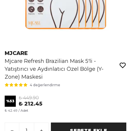
MJCARE
Mjcare Refresh Brazilian Mask 5'li -
Yatıştırıcı ve Aydınlatıcı Özel Bölge (Y-
Zone) Maskesi
4 değerlendirme
₺ 449.90
%
53
₺ 212.45
₺ 42.49 / Adet
SEPETE EKLE