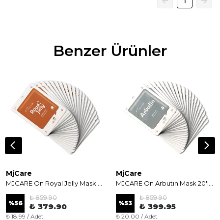
1
Benzer Ürünler
MjCare
MjCare
MJCARE On Royal Jelly Mask 20'li - Arı Sütü Özlü Besleyici ve Canlandırıcı Yüz Maskesi
MJCARE On Arbutin Mask 20'li - Aydınlatıcı ve Leke Karşıtı Arbutin Özlü Yüz Maskesi
₺ 859.90
₺ 859.90
%
56
%
53
₺ 379.90
₺ 399.95
₺ 18.99 / Adet
₺ 20.00 / Adet