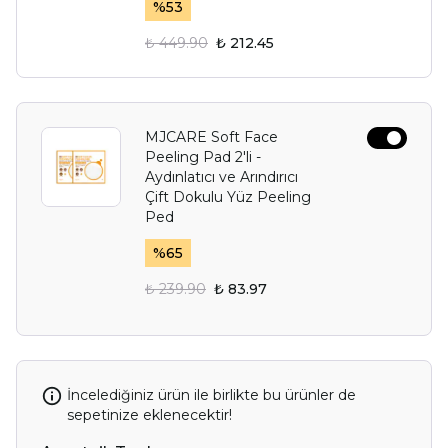
%
53
₺ 449.90
₺ 212.45
MJCARE Soft Face
Peeling Pad 2'li -
Aydınlatıcı ve Arındırıcı
Çift Dokulu Yüz Peeling
Ped
%
65
₺ 239.90
₺ 83.97
İncelediğiniz ürün ile birlikte bu ürünler de
sepetinize eklenecektir!