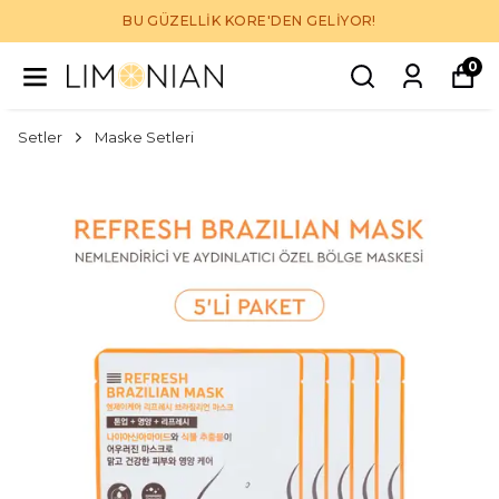
BU GÜZELLİK KORE'DEN GELİYOR!
0
Setler
Maske Setleri