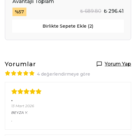
Avantajlı Toplam
₺ 689.80
₺ 296.41
%
57
Birlikte Sepete Ekle (2)
Yorumlar
Yorum Yap
4 değerlendirmeye göre
.
13 Mart 2026
BEYZA
Y.
.