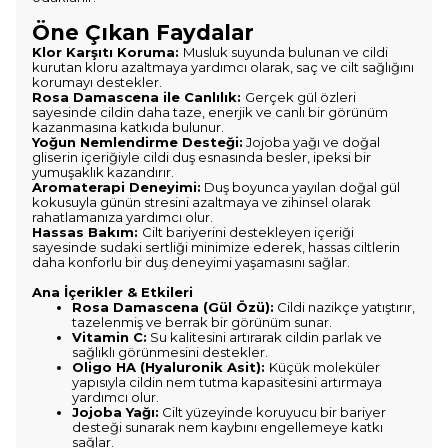
Öne Çıkan Faydalar
Klor Karşıtı Koruma:
Musluk suyunda bulunan ve cildi
kurutan kloru azaltmaya yardımcı olarak, saç ve cilt sağlığını
korumayı destekler.
Rosa Damascena ile Canlılık:
Gerçek gül özleri
sayesinde cildin daha taze, enerjik ve canlı bir görünüm
kazanmasına katkıda bulunur.
Yoğun Nemlendirme Desteği:
Jojoba yağı ve doğal
gliserin içeriğiyle cildi duş esnasında besler, ipeksi bir
yumuşaklık kazandırır.
Aromaterapi Deneyimi:
Duş boyunca yayılan doğal gül
kokusuyla günün stresini azaltmaya ve zihinsel olarak
rahatlamanıza yardımcı olur.
Hassas Bakım:
Cilt bariyerini destekleyen içeriği
sayesinde sudaki sertliği minimize ederek, hassas ciltlerin
daha konforlu bir duş deneyimi yaşamasını sağlar.
Ana İçerikler & Etkileri
Rosa Damascena (Gül Özü):
Cildi nazikçe yatıştırır,
tazelenmiş ve berrak bir görünüm sunar.
Vitamin C:
Su kalitesini artırarak cildin parlak ve
sağlıklı görünmesini destekler.
Oligo HA (Hyaluronik Asit):
Küçük moleküler
yapısıyla cildin nem tutma kapasitesini artırmaya
yardımcı olur.
Jojoba Yağı:
Cilt yüzeyinde koruyucu bir bariyer
desteği sunarak nem kaybını engellemeye katkı
sağlar.