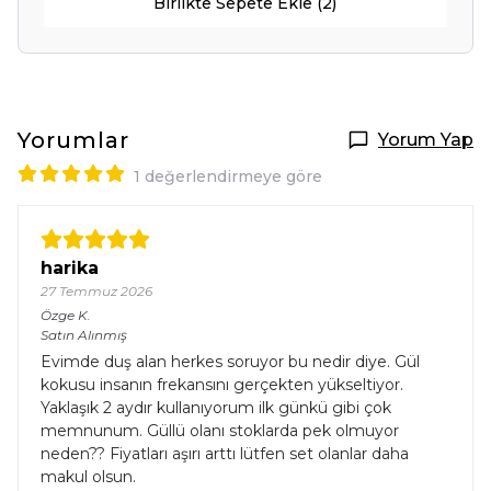
Birlikte Sepete Ekle (2)
Yorumlar
Yorum Yap
1 değerlendirmeye göre
harika
27 Temmuz 2026
Özge
K.
Satın Alınmış
Evimde duş alan herkes soruyor bu nedir diye. Gül
kokusu insanın frekansını gerçekten yükseltiyor.
Yaklaşık 2 aydır kullanıyorum ilk günkü gibi çok
memnunum. Güllü olanı stoklarda pek olmuyor
neden?? Fiyatları aşırı arttı lütfen set olanlar daha
makul olsun.