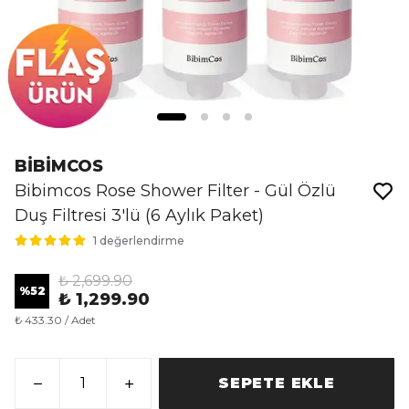
BİBİMCOS
Bibimcos Rose Shower Filter - Gül Özlü
Duş Filtresi 3'lü (6 Aylık Paket)
1 değerlendirme
₺ 2,699.90
%
52
₺ 1,299.90
₺ 433.30 / Adet
SEPETE EKLE