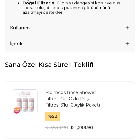
Doğal Gliserin:
Cildin su dengesini korur ve duş
sonrası oluşabilecek pullanma görünümünü
azaltmayı destekler.
Kullanım
İçerik
Sana Özel Kısa Süreli Teklif!
Bibimcos Rose Shower
Filter - Gül Özlü Duş
Filtresi 3'lü (6 Aylık Paket)
%
52
₺ 2,699.90
₺ 1,299.90