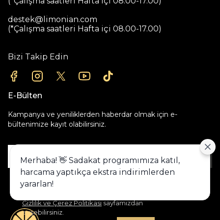
(*Çalışma saatleri Hafta içi 08.00-17.00)
destek@limonian.com
(*Çalışma saatleri Hafta içi 08.00-17.00)
Bizi Takip Edin
E-Bülten
Kampanya ve yeniliklerden haberdar olmak için e-
bültenimize kayıt olabilirsiniz.
Gönder
Merhaba! 👋 Sadakat programımıza katıl,
harcama yaptıkça ekstra indirimlerden
Alışveriş deneyiminizi iyileştirmek için
yararlan!
yasal düzenlemelere uygun çerezler
(cookies) kullanıyoruz. Detaylı bilgiye
Gizlilik ve Çerez Politikası
sayfamızdan
erişebilirsiniz.