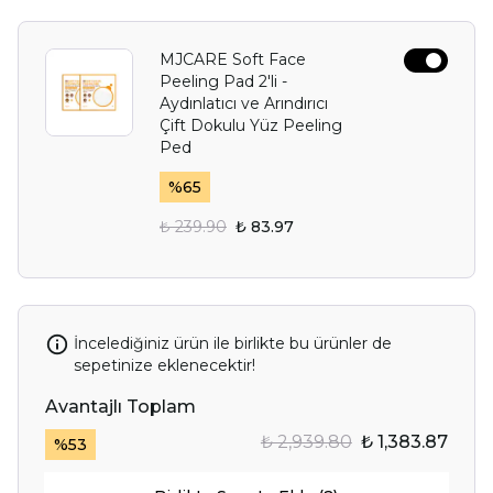
MJCARE Soft Face
Peeling Pad 2'li -
Aydınlatıcı ve Arındırıcı
Çift Dokulu Yüz Peeling
Ped
%
65
₺ 239.90
₺ 83.97
İncelediğiniz ürün ile birlikte bu ürünler de
sepetinize eklenecektir!
Avantajlı Toplam
₺ 2,939.80
₺ 1,383.87
%
53