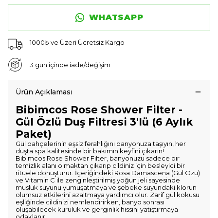
WHATSAPP
1000₺ ve Üzeri Ücretsiz Kargo
3 gün içinde iade/değişim
Ürün Açıklaması
Bibimcos Rose Shower Filter -
Gül Özlü Duş Filtresi 3'lü (6 Aylık
Paket)
Gül bahçelerinin eşsiz ferahlığını banyonuza taşıyın, her
duşta spa kalitesinde bir bakımın keyfini çıkarın!
Bibimcos Rose Shower Filter, banyonuzu sadece bir
temizlik alanı olmaktan çıkarıp cildiniz için besleyici bir
ritüele dönüştürür. İçeriğindeki Rosa Damascena (Gül Özü)
ve Vitamin C ile zenginleştirilmiş yoğun jeli sayesinde
musluk suyunu yumuşatmaya ve şebeke suyundaki klorun
olumsuz etkilerini azaltmaya yardımcı olur. Zarif gül kokusu
eşliğinde cildinizi nemlendirirken, banyo sonrası
oluşabilecek kuruluk ve gerginlik hissini yatıştırmaya
odaklanır.