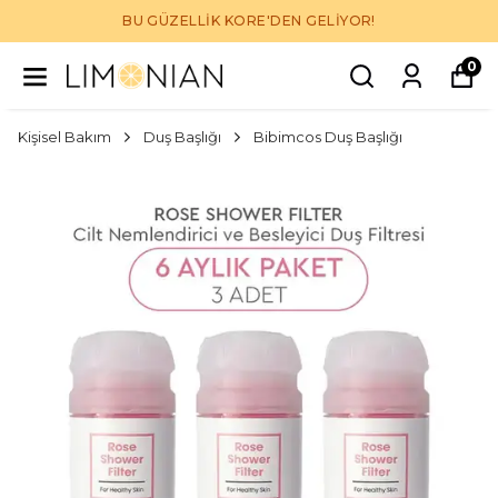
BU GÜZELLİK KORE'DEN GELİYOR!
0
Kişisel Bakım
Duş Başlığı
Bibimcos Duş Başlığı