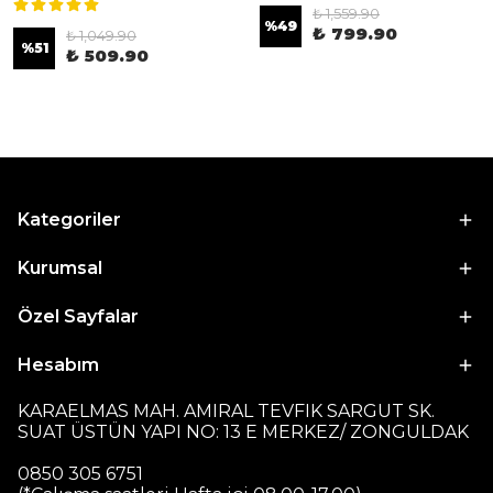
₺ 1,559.90
%
49
₺ 799.90
₺ 1,049.90
%
51
₺ 509.90
Kategoriler
Kurumsal
Özel Sayfalar
Hesabım
KARAELMAS MAH. AMIRAL TEVFIK SARGUT SK.
SUAT ÜSTÜN YAPI NO: 13 E MERKEZ/ ZONGULDAK
0850 305 6751