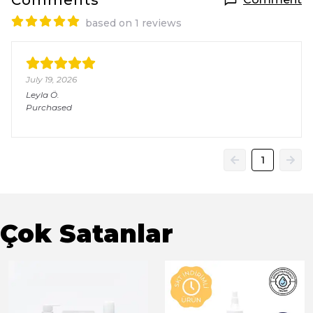
Comments
based on 1 reviews
July 19, 2026
Leyla
Ö.
Purchased
1
Çok Satanlar