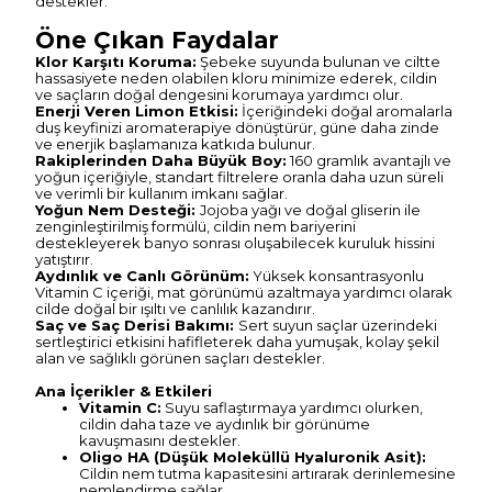
destekler.
Öne Çıkan Faydalar
Klor Karşıtı Koruma:
Şebeke suyunda bulunan ve ciltte
hassasiyete neden olabilen kloru minimize ederek, cildin
ve saçların doğal dengesini korumaya yardımcı olur.
Enerji Veren Limon Etkisi:
İçeriğindeki doğal aromalarla
duş keyfinizi aromaterapiye dönüştürür, güne daha zinde
ve enerjik başlamanıza katkıda bulunur.
Rakiplerinden Daha Büyük Boy:
160 gramlık avantajlı ve
yoğun içeriğiyle, standart filtrelere oranla daha uzun süreli
ve verimli bir kullanım imkanı sağlar.
Yoğun Nem Desteği:
Jojoba yağı ve doğal gliserin ile
zenginleştirilmiş formülü, cildin nem bariyerini
destekleyerek banyo sonrası oluşabilecek kuruluk hissini
yatıştırır.
Aydınlık ve Canlı Görünüm:
Yüksek konsantrasyonlu
Vitamin C içeriği, mat görünümü azaltmaya yardımcı olarak
cilde doğal bir ışıltı ve canlılık kazandırır.
Saç ve Saç Derisi Bakımı:
Sert suyun saçlar üzerindeki
sertleştirici etkisini hafifleterek daha yumuşak, kolay şekil
alan ve sağlıklı görünen saçları destekler.
Ana İçerikler & Etkileri
Vitamin C:
Suyu saflaştırmaya yardımcı olurken,
cildin daha taze ve aydınlık bir görünüme
kavuşmasını destekler.
Oligo HA (Düşük Moleküllü Hyaluronik Asit):
Cildin nem tutma kapasitesini artırarak derinlemesine
nemlendirme sağlar.