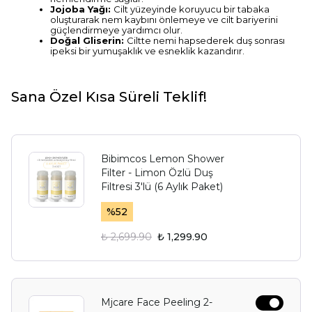
Jojoba Yağı:
Cilt yüzeyinde koruyucu bir tabaka
oluşturarak nem kaybını önlemeye ve cilt bariyerini
güçlendirmeye yardımcı olur.
Doğal Gliserin:
Ciltte nemi hapsederek duş sonrası
ipeksi bir yumuşaklık ve esneklik kazandırır.
Sana Özel Kısa Süreli Teklif!
Bibimcos Lemon Shower
Filter - Limon Özlü Duş
Filtresi 3'lü (6 Aylık Paket)
%
52
₺ 2,699.90
₺ 1,299.90
Mjcare Face Peeling 2-