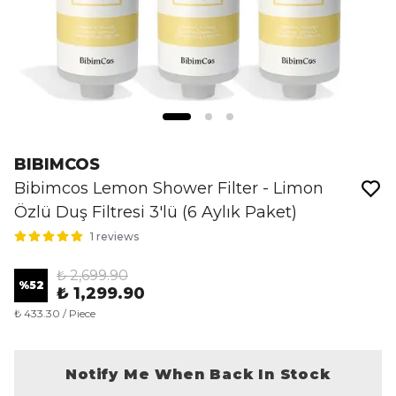
BIBIMCOS
Bibimcos Lemon Shower Filter - Limon
Özlü Duş Filtresi 3'lü (6 Aylık Paket)
1 reviews
₺ 2,699.90
%
52
₺ 1,299.90
₺ 433.30 / Piece
Notify Me When Back In Stock