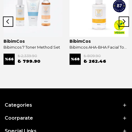
BibimCos
BibimCos
Bibimcos 7 Toner Method Set
Bibimcos AHA-BHA Facial Toner 200ml New Version
₺ 2,339.90
₺ 809.90
%
66
%
68
₺ 799.90
₺ 262.46
Categories
Coorparate
Special Links