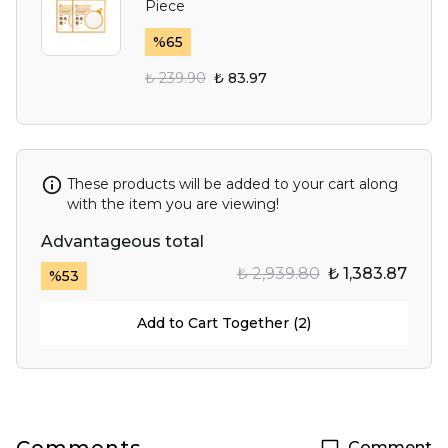
Piece
%
65
₺ 239.90
₺ 83.97
These products will be added to your cart along
with the item you are viewing!
Advantageous total
₺ 2,939.80
₺ 1,383.87
%
53
Add to Cart Together (2)
Comment