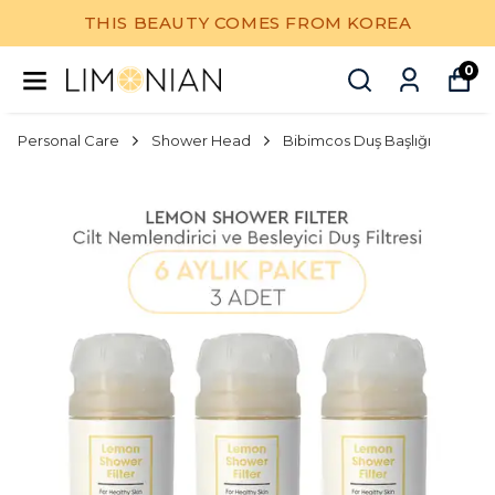
THIS BEAUTY COMES FROM KOREA
0
Personal Care
Shower Head
Bibimcos Duş Başlığı