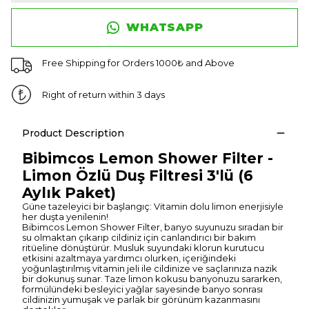
WHATSAPP
Free Shipping for Orders 1000₺ and Above
Right of return within 3 days
Product Description
Bibimcos Lemon Shower Filter -
Limon Özlü Duş Filtresi 3'lü (6
Aylık Paket)
Güne tazeleyici bir başlangıç: Vitamin dolu limon enerjisiyle
her duşta yenilenin!
Bibimcos Lemon Shower Filter, banyo suyunuzu sıradan bir
su olmaktan çıkarıp cildiniz için canlandırıcı bir bakım
ritüeline dönüştürür. Musluk suyundaki klorun kurutucu
etkisini azaltmaya yardımcı olurken, içeriğindeki
yoğunlaştırılmış vitamin jeli ile cildinize ve saçlarınıza nazik
bir dokunuş sunar. Taze limon kokusu banyonuzu sararken,
formülündeki besleyici yağlar sayesinde banyo sonrası
cildinizin yumuşak ve parlak bir görünüm kazanmasını