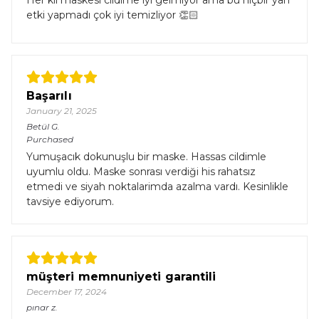
Her kil maskesi cildime iyi gelmiyor ama bu hiçbir yan
etki yapmadı çok iyi temizliyor 👏🏻
Başarılı
January 21, 2025
Betül
G.
Purchased
Yumuşacık dokunuşlu bir maske. Hassas cildimle
uyumlu oldu. Maske sonrası verdiği his rahatsız
etmedi ve siyah noktalarimda azalma vardı. Kesinlikle
tavsiye ediyorum.
müşteri memnuniyeti garantili
December 17, 2024
pınar
z.