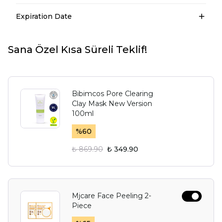
Expiration Date
Sana Özel Kısa Süreli Teklif!
Bibimcos Pore Clearing
Clay Mask New Version
100ml
%
60
₺ 869.90
₺ 349.90
Mjcare Face Peeling 2-
Piece