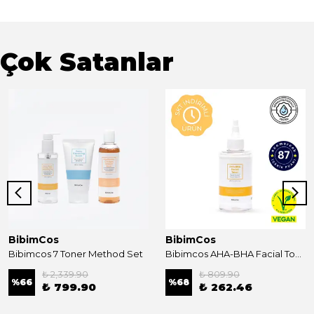
Çok Satanlar
BibimCos
BibimCos
Bibimcos 7 Toner Method Set
Bibimcos AHA-BHA Facial Toner 200ml New Version
₺ 2,339.90
₺ 809.90
%
66
%
68
₺ 799.90
₺ 262.46