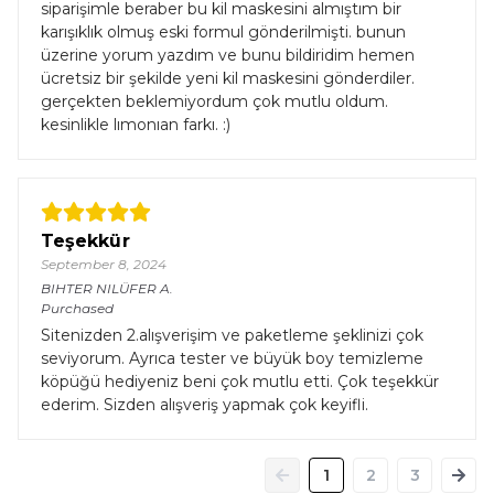
siparişimle beraber bu kil maskesini almıştım bir
karışıklık olmuş eski formul gönderilmişti. bunun
üzerine yorum yazdım ve bunu bildiridim hemen
ücretsiz bir şekilde yeni kil maskesini gönderdiler.
gerçekten beklemiyordum çok mutlu oldum.
kesinlikle lımonıan farkı. :)
Teşekkür
September 8, 2024
BIHTER NILÜFER
A.
Purchased
Sitenizden 2.alışverişim ve paketleme şeklinizi çok
seviyorum. Ayrıca tester ve büyük boy temizleme
köpüğü hediyeniz beni çok mutlu etti. Çok teşekkür
ederim. Sizden alışveriş yapmak çok keyifli.
1
2
3