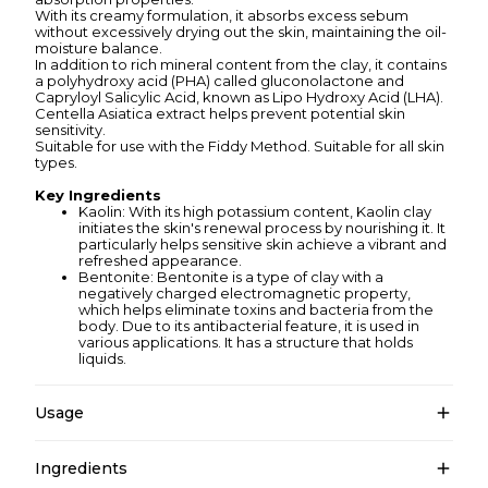
With its creamy formulation, it absorbs excess sebum
without excessively drying out the skin, maintaining the oil-
moisture balance.
In addition to rich mineral content from the clay, it contains
a polyhydroxy acid (PHA) called gluconolactone and
Capryloyl Salicylic Acid, known as Lipo Hydroxy Acid (LHA).
Centella Asiatica extract helps prevent potential skin
sensitivity.
Suitable for use with the Fiddy Method. Suitable for all skin
types.
Key Ingredients
Kaolin: With its high potassium content, Kaolin clay
initiates the skin's renewal process by nourishing it. It
particularly helps sensitive skin achieve a vibrant and
refreshed appearance.
Bentonite: Bentonite is a type of clay with a
negatively charged electromagnetic property,
which helps eliminate toxins and bacteria from the
body. Due to its antibacterial feature, it is used in
various applications. It has a structure that holds
liquids.
Usage
Ingredients