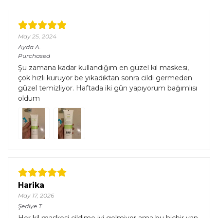
May 25, 2024
Ayda
A.
Purchased
Şu zamana kadar kullandığım en güzel kil maskesi,
çok hızlı kuruyor be yıkadıktan sonra cildi germeden
güzel temizliyor. Haftada iki gün yapıyorum bağımlısı
oldum
Harika
May 17, 2026
Şediye
T.