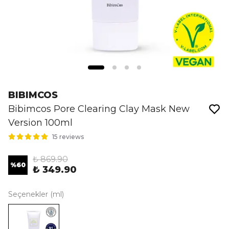
BIBIMCOS
Bibimcos Pore Clearing Clay Mask New
Version 100ml
15 reviews
₺ 869.90
%
60
₺ 349.90
Seçenekler (ml)