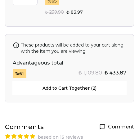
%
65
₺ 239.90
₺ 83.97
These products will be added to your cart along
with the item you are viewing!
Advantageous total
₺ 1,109.80
₺ 433.87
%
61
Add to Cart Together (2)
Comments
Comment
based on 15 reviews