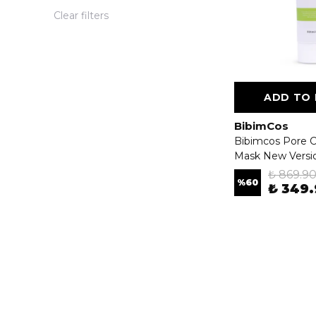
Clear filters
ADD TO
BibimCos
Bibimcos Pore C
Mask New Versi
₺ 869.9
%
60
₺ 349