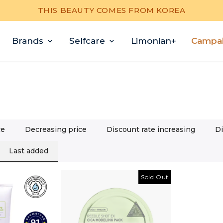
THIS BEAUTY COMES FROM KOREA
Brands
Selfcare
Limonian+
Campa
ce
Decreasing price
Discount rate increasing
Di
Last added
Sold Out