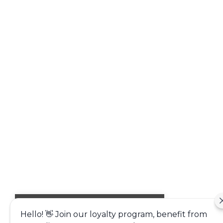
Alışveriş deneyiminizi iyileştirmek için
Hello! 👋 Join our loyalty program, benefit from
yasal düzenlemelere uygun çerezler