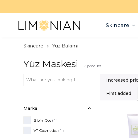
Skincare
Skincare
Yüz Bakımı
Yüz Maskesi
2
product
Increased pri
First added
Marka
BibimCos
( 1 )
VT Cosmetics
( 1 )