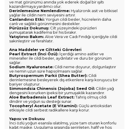
ve mat görünümü anında yok ederek doğal bir ışıltı
kazandırmaya yardımcı olur.
Derinlemesine Nemlendirme:
Hyalüronik asit ve bitkisel
yağlar ile cildin nem seviyesini artırır.
Canlandırıcı Etki:
Yorgun cildi besler, hücrelerin daha
canlı ve sağlıklı görünmesini destekler.
Pürüzsüz Dokunuş:
Cilt yüzeyindeki pürüzleri
yumuşatarak kadifemsi bir his bırakır.
Yatıştırıcı Bakım:
Aloe Vera ve Cadı Fındığı içeriğiyle cildi
sakinleştirir ve ferahlatır.
Ana Maddeler ve Ciltteki Görevleri
Pearl Extract (İnci Özü):
İçerdiği amino asitler ve
mineraller ile cildi besler, aydınlatır ve duru bir görünüm
sağlar.
Sodium Hyaluronate:
Cildi neme doyurur, dolgunlaştırır
ve nemin uzun süre hapsolmasını sağlar.
Butyrospermum Parkii (Shea Butter):
Cildi
derinlemesine besleyerek dış etkenlere karşı koruyucu bir
bariyer oluşturur.
Simmondsia Chinensis (Jojoba) Seed Oil:
Cildin yağ
dengesini korurken ipeksi bir yumuşaklık kazandırır.
Aloe Barbadensis Leaf Extract:
Tahriş olmuş cildi
dindirir ve yoğun su desteği sunar.
Tocopheryl Acetate (E Vitamini):
Güçlü antioksidan
etkisiyle cildi serbest radikallere karşı korur.
Yapısı ve Dokusu
İnci özlü yoğun esansla ıslatılmış, yüze tam oturan konforlu
kağıt maske. Uygulama sırasında serinleten, hafif ve hoş