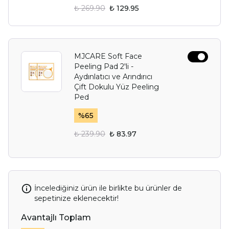
₺ 269.90
₺ 129.95
MJCARE Soft Face
Peeling Pad 2'li -
Aydınlatıcı ve Arındırıcı
Çift Dokulu Yüz Peeling
Ped
%
65
₺ 239.90
₺ 83.97
İncelediğiniz ürün ile birlikte bu ürünler de
sepetinize eklenecektir!
Avantajlı Toplam