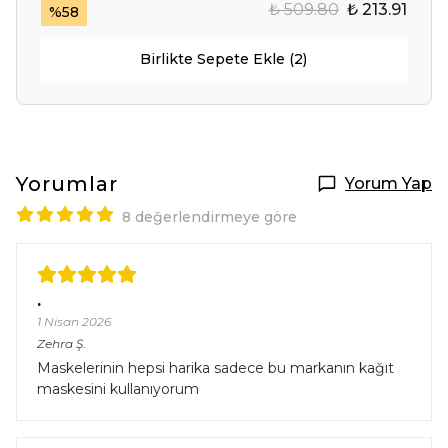
₺ 509.80
₺ 213.91
%
58
Birlikte Sepete Ekle (2)
Yorumlar
Yorum Yap
8 değerlendirmeye göre
.
1 Nisan 2026
Zehra
Ş.
Maskelerinin hepsi harika sadece bu markanın kağıt
maskesini kullanıyorum