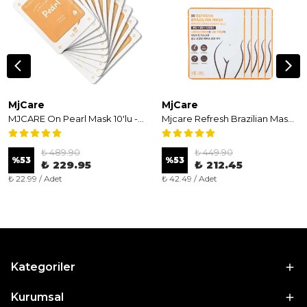
MjCare
MjCare
MJCARE On Pearl Mask 10'lu - İnci Özlü Aydınlatıcı ve Işıltı Veren Yüz Maskesi
Mjcare Refresh Brazilian Mask 5'li - Yatıştırıcı ve Aydınlatıcı Özel Bölge (Y-Zone) Maskesi
₺ 489.90
₺ 449.90
%
53
%
53
₺ 229.95
₺ 212.45
₺ 22.99 / Adet
₺ 42.49 / Adet
Kategoriler
Kurumsal