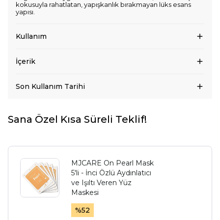
kokusuyla rahatlatan, yapışkanlık bırakmayan lüks esans
yapısı.
Kullanım
İçerik
Son Kullanım Tarihi
Sana Özel Kısa Süreli Teklif!
MJCARE On Pearl Mask
5'li - İnci Özlü Aydınlatıcı
ve Işıltı Veren Yüz
Maskesi
%
52