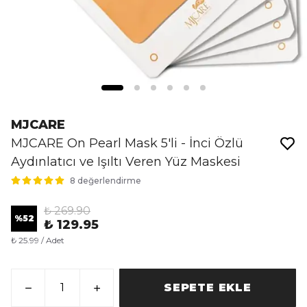
MJCARE
MJCARE On Pearl Mask 5'li - İnci Özlü
Aydınlatıcı ve Işıltı Veren Yüz Maskesi
8 değerlendirme
₺ 269.90
%
52
₺ 129.95
₺ 25.99 / Adet
SEPETE EKLE