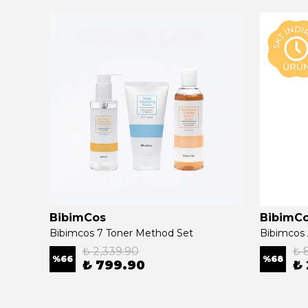
BibimCos
BibimC
Bibimcos Mini Duş Başlığı + 5 Yedek Filtre + 6 Madeca Duş Filtresi (1 Yıllık Set)
Bibimcos 7 Toner Method Set
₺ 2,339.90
₺ 
%
66
%
68
₺ 799.90
₺