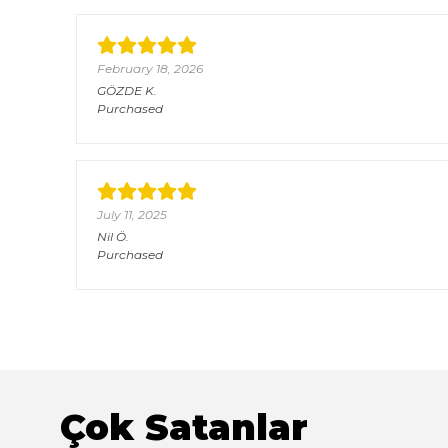
February 18, 2026
GÖZDE
K.
Purchased
July 11, 2025
Nil
Ö.
Purchased
Çok Satanlar