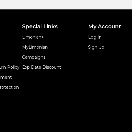
Special Links
My Account
Limonian+
Log In
MyLimonian
Sign Up
Campaigns
urn Policy
Exp Date Discount
eement
rotection