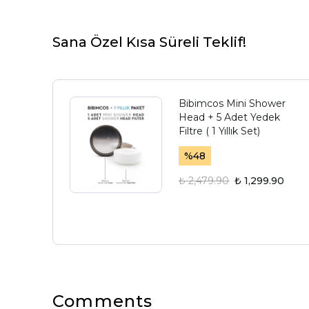
Sana Özel Kısa Süreli Teklif!
Bibimcos Mini Shower
Head + 5 Adet Yedek
Filtre ( 1 Yıllık Set)
%
48
₺ 2,479.90
₺ 1,299.90
Comments