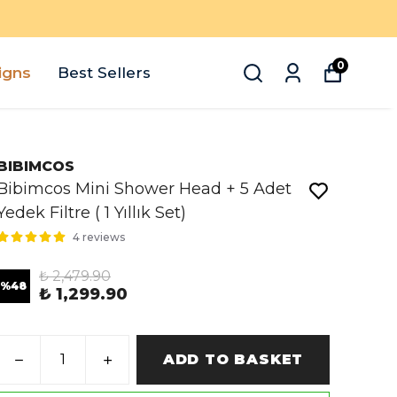
0
igns
Best Sellers
BIBIMCOS
Bibimcos Mini Shower Head + 5 Adet
Yedek Filtre ( 1 Yıllık Set)
4 reviews
₺ 2,479.90
%
48
₺ 1,299.90
ADD TO BASKET