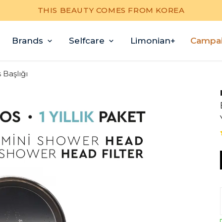
THIS BEAUTY COMES FROM KOREA
Brands
Selfcare
Limonian+
Campa
 Başlığı