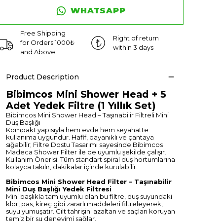
WHATSAPP
Free Shipping
Right of return
for Orders 1000₺
within 3 days
and Above
Product Description
Bibimcos Mini Shower Head + 5
Adet Yedek Filtre (1 Yıllık Set)
Bibimcos Mini Shower Head – Taşınabilir Filtreli Mini
Duş Başlığı
Kompakt yapısıyla hem evde hem seyahatte
kullanıma uygundur. Hafif, dayanıklı ve çantaya
sığabilir; Filtre Dostu Tasarımı sayesinde Bibimcos
Madeca Shower Filter ile de uyumlu şekilde çalışır.
Kullanım Önerisi: Tüm standart spiral duş hortumlarına
kolayca takılır, dakikalar içinde kurulabilir.
Bibimcos Mini Shower Head Filter – Taşınabilir
Mini Duş Başlığı Yedek Filtresi
Mini başlıkla tam uyumlu olan bu filtre, duş suyundaki
klor, pas, kireç gibi zararlı maddeleri filtreleyerek,
suyu yumuşatır. Cilt tahrişini azaltan ve saçları koruyan
temiz bir su deneyimi sağlar.