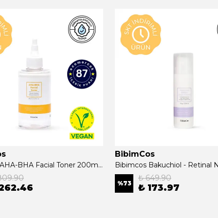
os
BibimCos
Bibimcos AHA-BHA Facial Toner 200ml New Version
809.90
₺ 649.90
%
73
 262.46
₺ 173.97