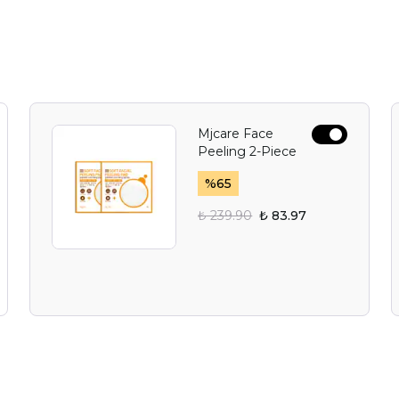
Mjcare Face
Peeling 2-Piece
%
65
₺ 239.90
₺ 83.97