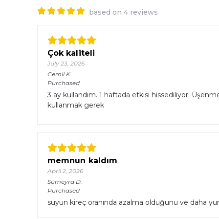
based on 4 reviews
Çok kaliteli
July 23, 2026
Cemil
K.
Purchased
3 ay kullandım. 1 haftada etkisi hissediliyor. Üşenme
kullanmak gerek
memnun kaldım
April 2, 2026
Sümeyra
D.
Purchased
suyun kireç oranında azalma olduğunu ve daha 