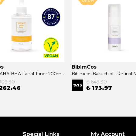
os
BibimCos
Bibimcos AHA-BHA Facial Toner 200ml New Version
809.90
₺ 649.90
%
73
 262.46
₺ 173.97
Special Links
My Account