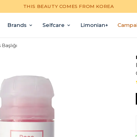
THIS BEAUTY COMES FROM KOREA
Brands
Selfcare
Limonian+
Campa
 Başlığı