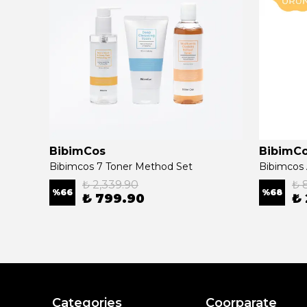
BibimCos
BibimC
Bibimcos Mini Duş Başlığı + 5 Yedek Filtre + 6 Madeca Duş Filtresi (1 Yıllık Set)
Bibimcos 7 Toner Method Set
₺ 2,339.90
₺ 
%
66
%
68
₺ 799.90
₺
Categories
Coorparate