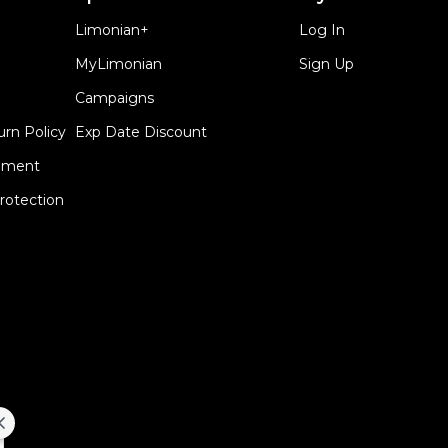
Limonian+
Log In
MyLimonian
Sign Up
Campaigns
urn Policy
Exp Date Discount
eement
rotection