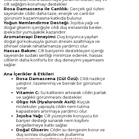
cilt sağlığını korumayı destekler.
Rosa Damascena ile Canlılık:
Gerçek gül özleri
sayesinde cildin daha taze, enerjik ve canlı bir
görünüm kazanmasına katkıda bulunur.
Yoğun Nemlendirme Desteği:
Jojoba yağı ve
doğal gliserin içeriğiyle cildi duş esnasında besler,
ipeksi bir yumuşaklık kazandırır.
Aromaterapi Deneyimi:
Duş boyunca yayılan
doğal gül kokusuyla günün stresini azaltmaya ve
zihinsel olarak rahatlamanıza yardımcı olur.
Hassas Bakım:
Cilt bariyerini destekleyen içeriği
sayesinde sudaki sertliği minimize ederek, hassas
ciltlerin daha konforlu bir duş deneyimi yaşamasını
sağlar.
Ana İçerikler & Etkileri
Rosa Damascena (Gül Özü):
Cildi nazikçe
yatıştırır, tazelenmiş ve berrak bir görünüm
sunar.
Vitamin C:
Su kalitesini artırarak cildin parlak
ve sağlıklı görünmesini destekler.
Oligo HA (Hyaluronik Asit):
Küçük
moleküler yapısıyla cildin nem tutma
kapasitesini artırmaya yardımcı olur.
Jojoba Yağı:
Cilt yüzeyinde koruyucu bir
bariyer desteği sunarak nem kaybını
engellemeye katkı sağlar.
Doğal Gliserin:
Cildin su dengesini korur ve
duş sonrası oluşabilecek pullanma