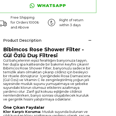
WHATSAPP
Free Shipping
Right of return
for Orders 1000₺
within 3 days
and Above
Product Description
Bibimcos Rose Shower Filter -
Gül Özlü Duş Filtresi
Gül bahçelerinin eşsiz ferahlığını banyonuza taşıyın,
her duşta spa kalitesinde bir bakımın keyfini çıkarın!
Bibimcos Rose Shower Filter, banyonuzu sadece bir
temizlik alanı olmaktan çıkarıp cildiniz için besleyici
bir ritüele dönüştürür. İçeriğindeki Rosa Damascena
(Gül Özü) ve Vitamin C ile zenginleştirilmiş yoğun jeli
sayesinde musluk suyunu yumuşatmaya ve şebeke
suyundaki klorun olumsuz etkilerini azaltmaya
yardımcı olur. Zarif gül kokusu eşliğinde cildinizi
nemlendirirken, banyo sonrası oluşabilecek kuruluk
ve gerginlik hissini yatıştırmaya odaklanır.
Öne Çıkan Faydalar
Klor Karşıtı Koruma:
Musluk suyunda bulunan ve
cildi kurutan kloru azaltmaya yardımcı olarak, saç ve