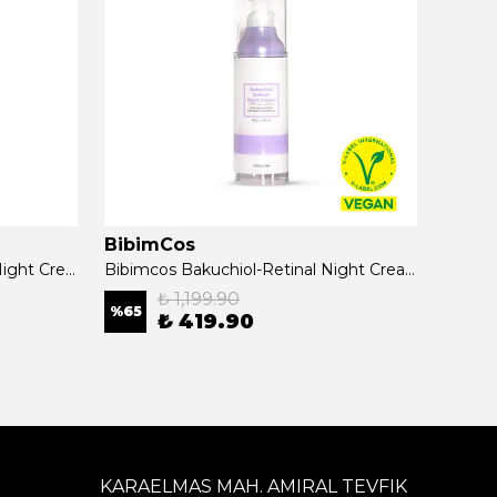
BibimCos
Bibi
Bibimcos Bakuchiol - Retinal Night Cream 15g
Bibimcos Bakuchiol-Retinal Night Cream 30gr
₺ 1,199.90
%
65
%
63
₺ 419.90
KARAELMAS MAH. AMIRAL TEVFIK