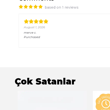
based on 1 reviews
August 1, 2026
merve
c.
Purchased
Çok Satanlar