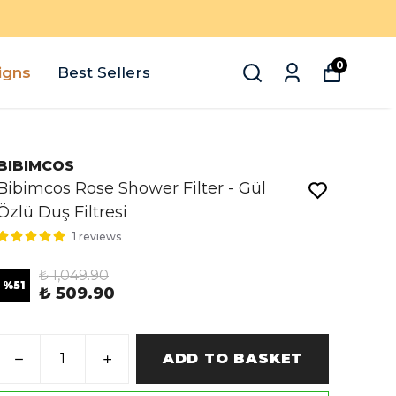
0
igns
Best Sellers
BIBIMCOS
Bibimcos Rose Shower Filter - Gül
Özlü Duş Filtresi
1 reviews
₺ 1,049.90
%
51
₺ 509.90
ADD TO BASKET