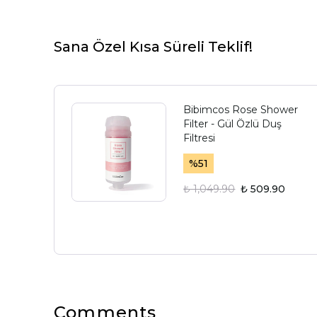
Sana Özel Kısa Süreli Teklif!
Bibimcos Rose Shower
Filter - Gül Özlü Duş
Filtresi
%
51
₺ 1,049.90
₺ 509.90
Comments