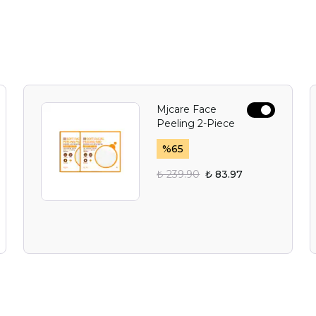
Mjcare Face
Peeling 2-Piece
%
65
₺ 239.90
₺ 83.97