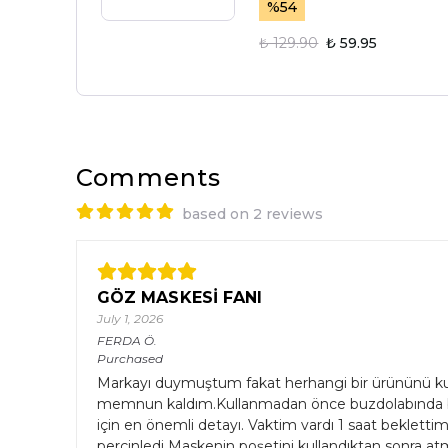
%
54
₺ 129.90
₺ 59.95
Comments
based on 2 reviews
GÖZ MASKESİ FANI
July 1, 2026
FERDA
Ö.
Purchased
Markayı duymuştum fakat herhangi bir ürününü k
memnun kaldım.Kullanmadan önce buzdolabında bekl
için en önemli detayı. Vaktim vardı 1 saat beklett
perçinledi Maskenin poşetini kullandıktan sonra at