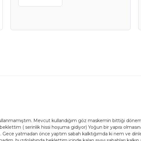
ullanmamıştım. Mevcut kullandığım göz maskemin bittiği dönem
ettim ( serinlik hissi hoşuma gidiyor) Yoğun bir yapısı olmasın
im. Gece yatmadan önce yaptım sabah kalktığımda ki nem ve dinlen
madım, buzdolabında beklettim içinde kalan sıvıyı sabahları kalk