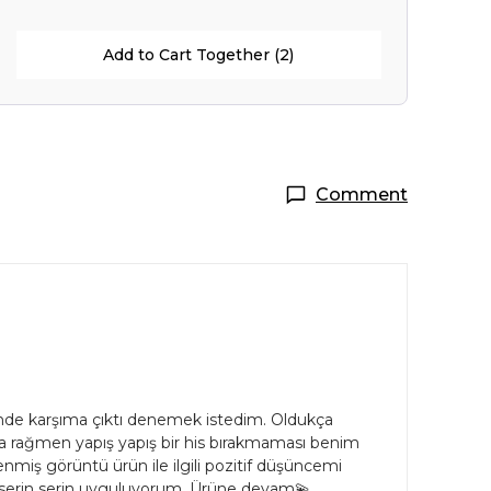
Add to Cart Together (2)
Comment
de karşıma çıktı denemek istedim. Oldukça
a rağmen yapış yapış bir his bırakmaması benim
miş görüntü ürün ile ilgili pozitif düşüncemi
ıp serin serin uyguluyorum. Ürüne devam💫