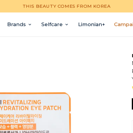
THIS BEAUTY COMES FROM KOREA
Brands
Selfcare
Limonian+
Campa