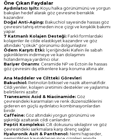
Öne Çıkan Faydalar
Aydınlatıcı Işıltı:
Koyu halka görünümünü ve yorgun
bakışları hedef alarak göz çevresine berraklık
kazandırır.
Doğal Anti-Aging:
Bakuchiol sayesinde hassas göz
çevresini tahriş etmeden ince çizgi ve kırışıklık bakımı
yapar.
7 Katmanlı Kolajen Desteği:
Farklı formlardaki
kolajenler ile cilde elastikiyet kazandırır ve göz
altındaki "çökük" görünümü dolgunlaştırır.
Ödem Karşıtı Etki:
İçeriğindeki Kafein ile sabah
şişkinliklerini indirmeye ve kan dolaşımını
hızlandırmaya yardımcı olur.
Bariyer Onarımı
: Ceramide NP ve Ectoin ile hassas
göz çevresini dış etkenlere karşı koruma altına alır.
Ana Maddeler ve Ciltteki Görevleri
Bakuchiol:
Retinolün bitkisel ve nazik alternatifidir.
Cildi yeniler, kolajen üretimini destekler ve yaşlanma
belirtilerini azaltır.
Tranexamic Acid & Niacinamide:
Göz
çevresindeki kararmaları ve renk düzensizliklerini
gideren en güçlü aydınlatıcı kombinasyonlardan
biridir.
Caffeine:
Göz altındaki yorgun görünümü ve
şişkinliği azaltarak cildi canlandırır.
Peptit Kompleksi:
Cilt dokusunu sıkılaştırır ve göz
çevresindeki sarkmalara karşı direnç sağlar.
Hyaluronik Asit & Panthenol:
Nemi hapseder,
nemsizlikten kaynaklanan ince çizgileri anında