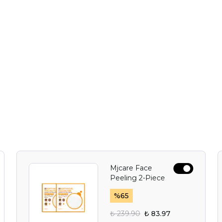
Mjcare Face
Peeling 2-Piece
%
65
₺ 239.90
₺ 83.97