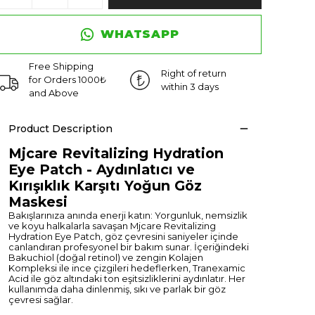
WHATSAPP
Free Shipping
Right of return
for Orders 1000₺
within 3 days
and Above
Product Description
Mjcare Revitalizing Hydration
Eye Patch - Aydınlatıcı ve
Kırışıklık Karşıtı Yoğun Göz
Maskesi
Bakışlarınıza anında enerji katın: Yorgunluk, nemsizlik
ve koyu halkalarla savaşan Mjcare Revitalizing
Hydration Eye Patch, göz çevresini saniyeler içinde
canlandıran profesyonel bir bakım sunar. İçeriğindeki
Bakuchiol (doğal retinol) ve zengin Kolajen
Kompleksi ile ince çizgileri hedeflerken, Tranexamic
Acid ile göz altındaki ton eşitsizliklerini aydınlatır. Her
kullanımda daha dinlenmiş, sıkı ve parlak bir göz
çevresi sağlar.