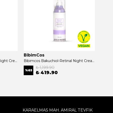
BibimCos
Bibi
Bibimcos Bakuchiol - Retinal Night Cream 15g
Bibimcos Bakuchiol-Retinal Night Cream 30gr
₺ 1,199.90
%
65
%
63
₺ 419.90
KARAELMAS MAH. AMIRAL TEVFIK