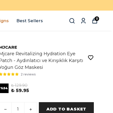
0
igns
Best Sellers
MJCARE
Mjcare Revitalizing Hydration Eye
Patch - Aydınlatıcı ve Kırışıklık Karşıtı
Yoğun Göz Maskesi
2 reviews
₺ 129.90
%
54
₺ 59.95
ADD TO BASKET