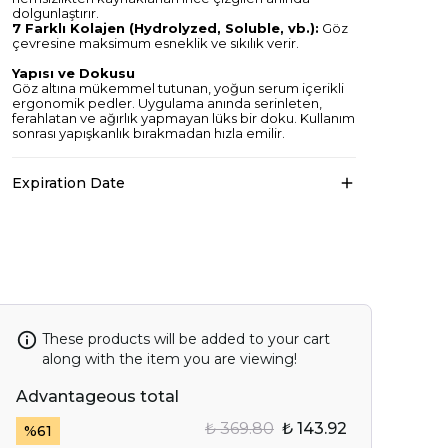
dolgunlaştırır.
7 Farklı Kolajen (Hydrolyzed, Soluble, vb.):
Göz
çevresine maksimum esneklik ve sıkılık verir.
Yapısı ve Dokusu
Göz altına mükemmel tutunan, yoğun serum içerikli
ergonomik pedler. Uygulama anında serinleten,
ferahlatan ve ağırlık yapmayan lüks bir doku. Kullanım
sonrası yapışkanlık bırakmadan hızla emilir.
Expiration Date
These products will be added to your cart
along with the item you are viewing!
Advantageous total
₺ 369.80
₺ 143.92
%
61