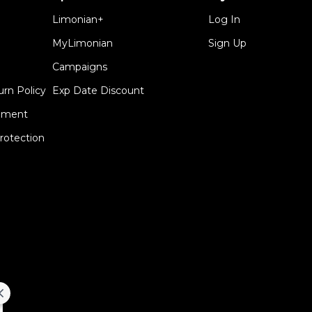
Limonian+
Log In
MyLimonian
Sign Up
Campaigns
urn Policy
Exp Date Discount
eement
rotection