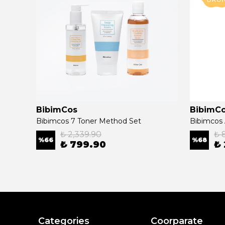
BibimCos
BibimC
Bibimcos Mini Duş Başlığı + 5 Yedek Filtre + 6 Madeca Duş Filtresi (1 Yıllık Set)
Bibimcos 7 Toner Method Set
₺ 2,339.90
₺ 
%
66
%
68
₺ 799.90
₺
Categories
Coorparate