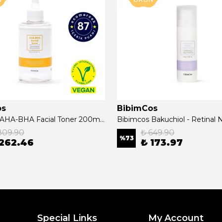
os
BibimCos
Bibimcos AHA-BHA Facial Toner 200ml New Version
809.90
₺ 649.90
%
73
 262.46
₺ 173.97
Special Links
My Account