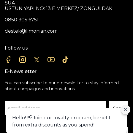
SUAT
ÜSTÜN YAPI NO: 13 E MERKEZ/ ZONGULDAK
0850 305 6751
destek@limonian.com
Follow us
E-Newsletter
You can subscribe to our e-newsletter to stay informed
about campaigns and innovations.
Send
Hello! 👋 Join our loyalty program, benefit
Alışveriş deneyiminizi iyileştirmek için
from extra discounts as you spend!
yasal düzenlemelere uygun çerezler
(cookies) kullanıyoruz. Detaylı bilgiye