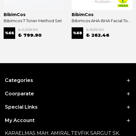
BibimCos
BibimCos
Bibimcos 7 Toner Method Set
Bibimcos AHA-BHA Facial Toner 200ml New Version
₺ 2,339.90
₺ 809.90
%
66
%
68
₺ 799.90
₺ 262.46
Categories
Coorparate
Special Links
My Account
KARAELMAS MAH. AMIRAL TEVFIK SARGUT SK.