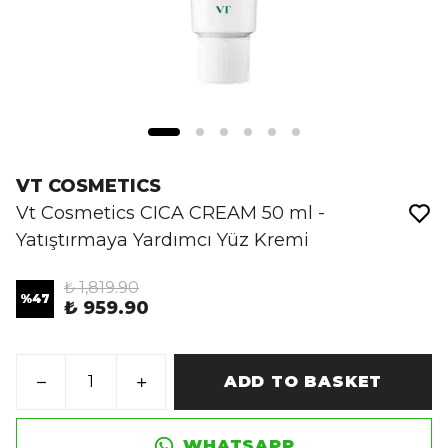
VT COSMETICS
Vt Cosmetics CICA CREAM 50 ml -
Yatıştırmaya Yardımcı Yüz Kremi
₺ 1,819.90
%
47
₺ 959.90
ADD TO BASKET
WHATSAPP