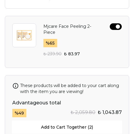
Mjcare Face Peeling 2-
Piece
%
65
₺ 239.90
₺ 83.97
These products will be added to your cart along
with the item you are viewing!
Advantageous total
₺ 2,059.80
₺ 1,043.87
%
49
Add to Cart Together (2)