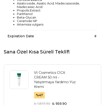
Asiaticoside, Asiatic Acid, Madecassoside,
Madecassic Acid
Propolis Extract
Panthenol
Beta-Glucan
Ceramide NP
Artemisia vulgaris
Expiration Date
Sana Özel Kısa Süreli Teklif!
Vt Cosmetics CICA
CREAM 50 ml -
Yatıştırmaya Yardımcı Yüz
Kremi
%
47
₺ 1,819.90
₺ 959.90